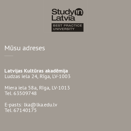
Mūsu adreses
Latvijas Kultūras akadēmija
Ludzas iela 24, Rīga, LV-1003
Miera iela 58a, Rīga, LV-1013
Tel. 63509748
E-pasts: lka@lka.edu.lv
Tel. 67140175