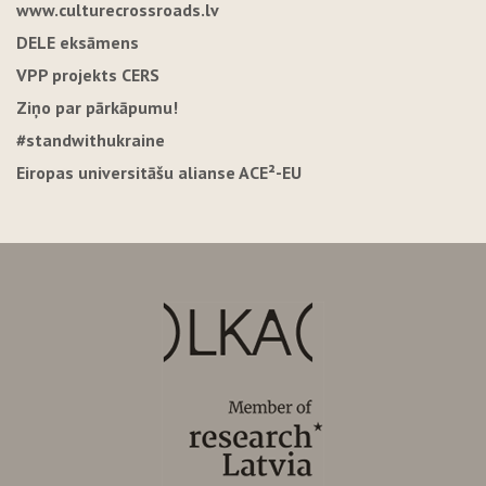
www.culturecrossroads.lv
DELE eksāmens
VPP projekts CERS
Ziņo par pārkāpumu!
#standwithukraine
Eiropas universitāšu alianse ACE²-EU