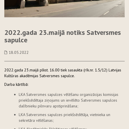
2022.gada 23.maijā notiks Satversmes
sapulce
18.05.2022
2022.gada 23.maijā plkst. 16.00 tiek sasaukta (rīk.nr. 1.5/12) Latvijas
Kultūras akadēmijas Satversmes sapulce.
Darba kārtībā:
LKA Satversmes sapulces vēlēšanu organizācijas komisijas
priekšsēdētaja ziņojums un ievēlēto Satversmes sapulces
dalībnieku pilnvaru apstiprināšana;
LKA Satversmes sapulces priekšsēdētāja, vietnieka un
sekretāra vēlēšanas;
LKA Akadēmiskās šķīrējtiesas vēlēšanas;