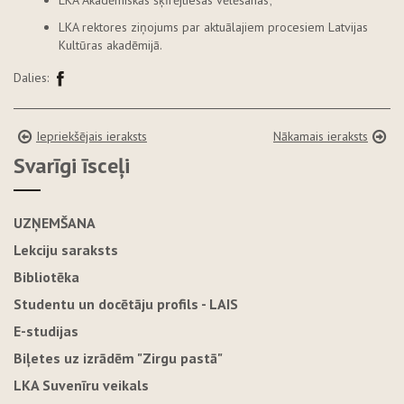
LKA rektores ziņojums par aktuālajiem procesiem Latvijas
Kultūras akadēmijā.
Dalies:
Iepriekšējais ieraksts
Nākamais ieraksts
Svarīgi īsceļi
UZŅEMŠANA
Lekciju saraksts
Bibliotēka
Studentu un docētāju profils - LAIS
E-studijas
Biļetes uz izrādēm "Zirgu pastā"
LKA Suvenīru veikals