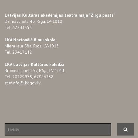
Latvijas Kultūras akadēmijas teātra māja "Zirgu pasts"
Dzirnavu iela 46, Rīga, LV-1010
Tel. 67243393
LKA Nacionālā filmu skola
Miera iela 58a, Rīga, LV-1013
Tel. 29417112
LKA Latvijas Kultūras koledža
Bruņinieku iela 57, Rīga, LV-1011
Tel. 20229975, 67846238
studinfo@lkk.gov.lv