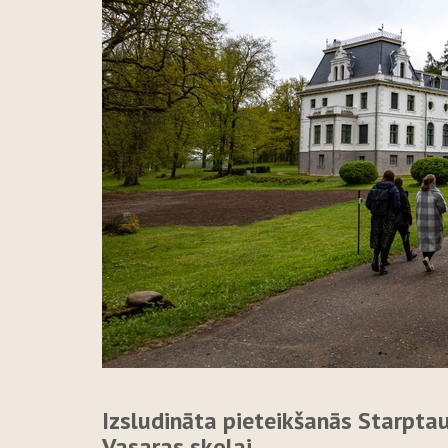
Izsludināta pieteikšanās Starpta
Vasaras skolai