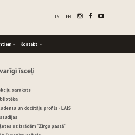
LV
EN
ntiem
Kontakti
varīgi īsceļi
ekciju saraksts
ibliotēka
tudentu un docētāju profils - LAIS
-studijas
iļetes uz izrādēm "Zirgu pastā"