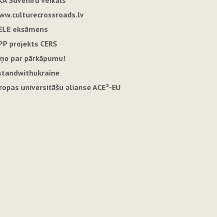
KA Suvenīru veikals
ww.culturecrossroads.lv
ELE eksāmens
PP projekts CERS
iņo par pārkāpumu!
standwithukraine
iropas universitāšu alianse ACE²-EU