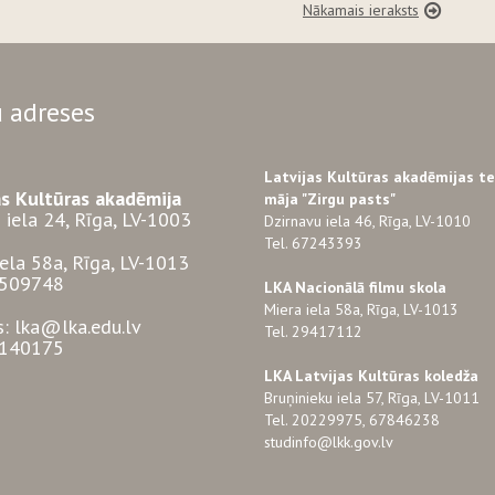
Nākamais ieraksts
 adreses
Latvijas Kultūras akadēmijas t
as Kultūras akadēmija
māja "Zirgu pasts"
 iela 24, Rīga, LV-1003
Dzirnavu iela 46, Rīga, LV-1010
Tel. 67243393
iela 58a, Rīga, LV-1013
3509748
LKA Nacionālā filmu skola
Miera iela 58a, Rīga, LV-1013
s: lka@lka.edu.lv
Tel. 29417112
7140175
LKA Latvijas Kultūras koledža
Bruņinieku iela 57, Rīga, LV-1011
Tel. 20229975, 67846238
studinfo@lkk.gov.lv