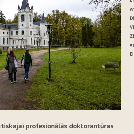
L
w
D
V
Z
#
E
utiskajai profesionālās doktorantūras