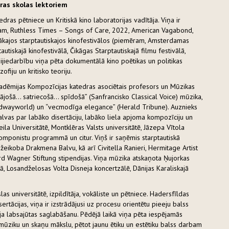
ras skolas lektoriem
edras pētniece un Kritiskā kino laboratorijas vadītāja. Viņa ir
ēram, Ruthless Times – Songs of Care, 2022, American Vagabond,
ākajos starptautiskajos kinofestivālos (piemēram, Amsterdamas
utiskajā kinofestivālā, Čikāgas Starptautiskajā filmu festivālā,
ijiedarbību viņa pēta dokumentālā kino poētikas un politikas
fiju un kritisko teoriju.
kadēmijas Kompozīcijas katedras asociētais profesors un Mūzikas
ājošā... satriecošā... spīdošā” (Sanfrancisko Classical Voice) mūzika,
oadwayworld) un “vecmodīga elegance” (Herald Tribune). Auznieks
balvas par labāko disertāciju, labāko liela apjoma kompozīciju un
la Universitātē, Montklēras Valsts universitātē, Jāzepa Vītola
komponistu programmā un citur. Viņš ir saņēmis starptautiskā
eikoba Drakmena Balvu, kā arī Civitella Ranieri, Hermitage Artist
ard Wagner Stiftung stipendijas. Viņa mūzika atskaņota Ņujorkas
ā, Losandželosas Volta Disneja koncertzālē, Dānijas Karaliskajā
as universitātē, izpildītāja, vokāliste un pētniece. Hadersfīldas
sertācijas, viņa ir izstrādājusi uz procesu orientētu pieeju balss
āja labsajūtas saglabāšanu. Pēdējā laikā viņa pēta iespējamās
 mūziku un skaņu mākslu, pētot jaunu ētiku un estētiku balss darbam