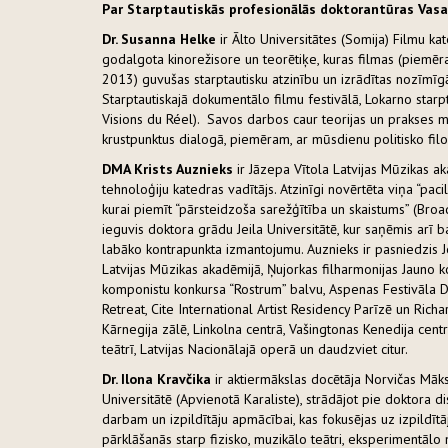
Par Starptautiskās profesionālās doktorantūras Vasa
Dr. Susanna Helke
ir Ālto Universitātes (Somija) Filmu kat
godalgota kinorežisore un teorētiķe, kuras filmas (piem
2013) guvušas starptautisku atzinību un izrādītas nozīmīg
Starptautiskajā dokumentālo filmu festivālā, Lokarno starpta
Visions du Réel). Savos darbos caur teorijas un prakses m
krustpunktus dialogā, piemēram, ar mūsdienu politisko filozo
DMA Krists Auznieks
ir Jāzepa Vītola Latvijas Mūzikas a
tehnoloģiju katedras vadītājs. Atzinīgi novērtēta viņa “pacil
kurai piemīt “pārsteidzoša sarežģītība un skaistums” (Br
ieguvis doktora grādu Jeila Universitātē, kur saņēmis arī 
labāko kontrapunkta izmantojumu. Auznieks ir pasniedzis Jei
Latvijas Mūzikas akadēmijā, Ņujorkas filharmonijas Jauno 
komponistu konkursa “Rostrum” balvu, Aspenas Festivāla Dž
Retreat, Cite International Artist Residency Parīzē un Rich
Kārnegija zālē, Linkolna centrā, Vašingtonas Kenedija centr
teātrī, Latvijas Nacionālajā operā un daudzviet citur.
Dr. Ilona Kravčika
ir aktiermākslas docētāja Norvičas Māksl
Universitātē (Apvienotā Karaliste), strādājot pie doktora di
darbam un izpildītāju apmācībai, kas fokusējas uz izpildīt
pārklāšanās starp fizisko, muzikālo teātri, eksperimentālo