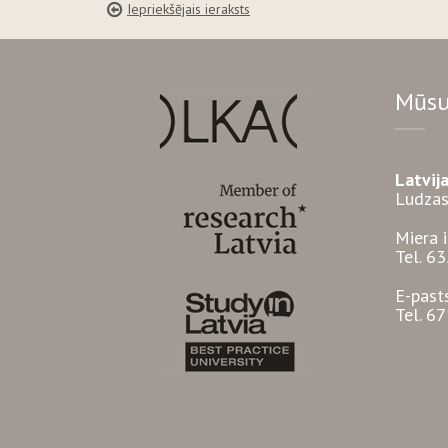
Iepriekšējais ieraksts
Mūsu
Latvij
Ludzas
Miera 
Tel. 6
E-past
Tel. 6