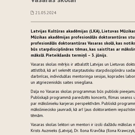
21.05.2024
Latvijas Kultūras akadēmijas (LKA), Lietuvas Mūzika
Mūzikas akadēmijas profesionālās doktorantūras stude
profesionālās doktorantūras Vasaras skolā, kas notik
būs starpdisciplināras tēmas, kas saistītas ar māksli
mākslā. Pieteikšanās termiņš – 3. jūnijs.
Vasaras skolas mērķis ir atbalstīt Latvijas un Lietuvas do
attīstībā, kā arī sekmēt starptautisku starpdisciplināru sa
darbnīcas, individuālas mentoringa sesijas, koprades labor
un atgriezeniskās saites sniegšana.
Daļa no Vasaras skolas programmas būs publiski pieejama 
Publiskajā programmā paredzēts koncerts, filmas seanss un
par mākslinieku karjeras perspektīvām. Publiskā programma
māksliniecisko jaunradi, kā arī ļaus doktorantiem iepazīst
tēmām.
Vasaras skolas lektori un mentori ir izcili dažādu mākslas
Krists Auznieks (Latvija), Dr. Ilona Kravčika (Ilona Krawczyk