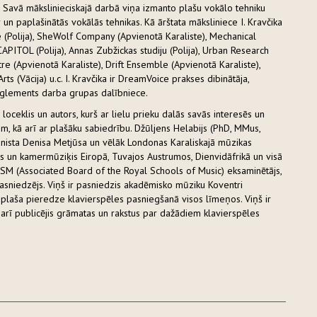
. Savā mākslinieciskajā darbā viņa izmanto plašu vokālo tehniku
r un paplašinātās vokālās tehnikas. Kā ārštata māksliniece I. Kravčika
re (Polija), SheWolf Company (Apvienotā Karaliste), Mechanical
APITOL (Polija), Annas Zubžickas studiju (Polija), Urban Research
e (Apvienotā Karaliste), Drift Ensemble (Apvienotā Karaliste),
rts (Vācija) u.c. I. Kravčika ir DreamVoice prakses dibinātāja,
nglements darba grupas dalībniece.
as loceklis un autors, kurš ar lielu prieku dalās savās interesēs un
, kā arī ar plašāku sabiedrību. Džūljens Helabijs (PhD, MMus,
ianista Denisa Metjūsa un vēlāk Londonas Karaliskajā mūzikas
tars un kamermūziķis Eiropā, Tuvajos Austrumos, Dienvidāfrikā un visā
RSM (Associated Board of the Royal Schools of Music) eksaminētājs,
pasniedzējs. Viņš ir pasniedzis akadēmisko mūziku Koventri
 plaša pieredze klavierspēles pasniegšanā visos līmeņos. Viņš ir
ā arī publicējis grāmatas un rakstus par dažādiem klavierspēles