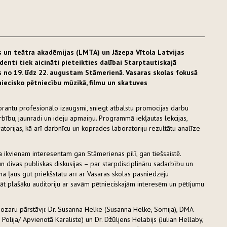
s un teātra akadēmijas (LMTA) un Jāzepa Vītola Latvijas
nti tiek aicināti pieteikties dalībai Starptautiskajā
s no 19. līdz 22. augustam Stāmerienā. Vasaras skolas fokusā
niecisko pētniecību mūzikā, filmu un skatuves
ktorantu profesionālo izaugsmi, sniegt atbalstu promocijas darbu
darbību, jaunradi un ideju apmaiņu. Programmā iekļautas lekcijas,
atorijas, kā arī darbnīcu un koprades laboratoriju rezultātu analīze
ikvienam interesentam gan Stāmerienas pilī, gan tiešsaistē.
 divas publiskas diskusijas – par starpdisciplināru sadarbību un
 ļaus gūt priekšstatu arī ar Vasaras skolas pasniedzēju
ināt plašāku auditoriju ar savām pētnieciskajām interesēm un pētījumu
 nozaru pārstāvji: Dr. Susanna Helke (Susanna Helke, Somija), DMA
, Polija/ Apvienotā Karaliste) un Dr. Džūljens Helabijs (Julian Hellaby,