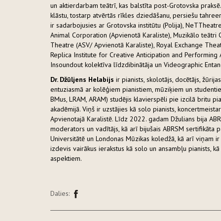
un aktierdarbam teātrī, kas balstīta post-Grotovska praksē
klāstu, tostarp atvērtās rīkles dziedāšanu, persiešu tahree
ir sadarbojusies ar Grotovska institūtu (Polija), NeTTheat
Animal Corporation (Apvienotā Karaliste), Muzikālo teātri C
Theatre (ASV/ Apvienotā Karaliste), Royal Exchange Theatr
Replica Institute for Creative Anticipation and Performing A
Insoundout kolektīva līdzdibinātāja un Videographic Enta
Dr. Džūljens Helabijs
ir pianists, skolotājs, docētājs, žūrij
entuziasmā ar kolēģiem pianistiem, mūziķiem un studentiem
BMus, LRAM, ARAM) studējis klavierspēli pie izcilā britu p
akadēmijā. Viņš ir uzstājies kā solo pianists, koncertmeis
Apvienotajā Karalistē. Līdz 2022. gadam Džulians bija AB
moderators un vadītājs, kā arī bijušais ABRSM sertifikāta 
Universitātē un Londonas Mūzikas koledžā, kā arī viņam ir
izdevis vairākus ierakstus kā solo un ansambļu pianists, k
aspektiem.
Dalies: