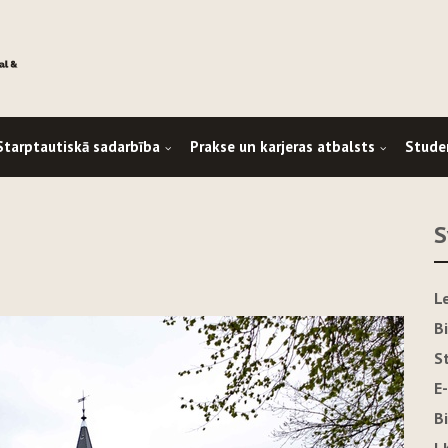
Starptautiskā sadarbība
Prakse un karjeras atbalsts
Stude
S
L
B
S
E
B