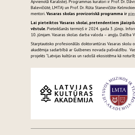
Apvienotā Karaliste). Programmas kuratori ir Prof. Dr. Dāv
Balevičiūtė, LMTA) un Prof. Dr. Rūta Stanevičūte-Kelmickie
mentori.
Vasaras skolas provizoriskā programma ir
pie
Lai pieteiktos Vasaras skolai, pretendentiem jāaizpi
vēstule.
Pieteikšanās termiņš ir 2024. gada 3. jūnijs. Infor
10. jūnijam. Vasaras skolas darba valoda – angļu. Dalība Va
Starptautisko profesionālās doktorantūras Vasaras skolu o
akadēmija sadarbībā ar Gulbenes novada pašvaldību. Vasa
projekts “Latvijas kultūras un radošā ekosistēma kā notu