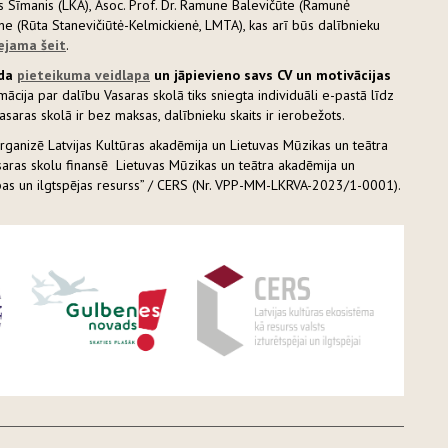
is Sīmanis (LKA), Asoc. Prof. Dr. Ramune Balevičūte (Ramunė
ne (Rūta Stanevičiūtė-Kelmickienė, LMTA), kas arī būs dalībnieku
ejama šeit
.
lda
pieteikuma veidlapa
un jāpievieno savs CV un motivācijas
mācija par dalību Vasaras skolā tiks sniegta individuāli e-pastā līdz
saras skolā ir bez maksas, dalībnieku skaits ir ierobežots.
rganizē Latvijas Kultūras akadēmija un Lietuvas Mūzikas un teātra
ras skolu finansē Lietuvas Mūzikas un teātra akadēmija un
rības un ilgtspējas resurss” / CERS (Nr. VPP-MM-LKRVA-2023/1-0001).