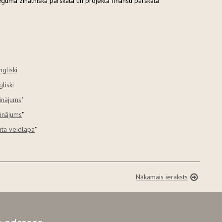
ēguma zinātniskā pārskata un projekta finanšu pārskata
ngliski
gliski
cinājums
"
cinājums
"
ata veidlapa
"
Nākamais ieraksts