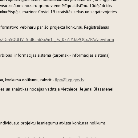
t visu zinātnes nozaru grupu vienmērīgu attīstību. Tādējādi tiks
kurētspēja, mazinot Covid-19 izraisītās sekas un sagatavojoties
nformatīvo vebināru par šo projektu konkursu. Reģistrēšanās
BKpZDmSOULtVLSIdBah6SxVn1-_7s_0xZJYtkkPQCx7PA/viewform
rbības informācijas sistēmā (turpmāk - informācijas sistēma)
u, konkursa nolikumu, rakstīt -
flpp@lzp.gov.lv
;
zes un analītikas nodaļas vadītāja vietniecei Jeļenai Blazarenei
individuālo projektu iesniegumu atklātā konkursa nolikums