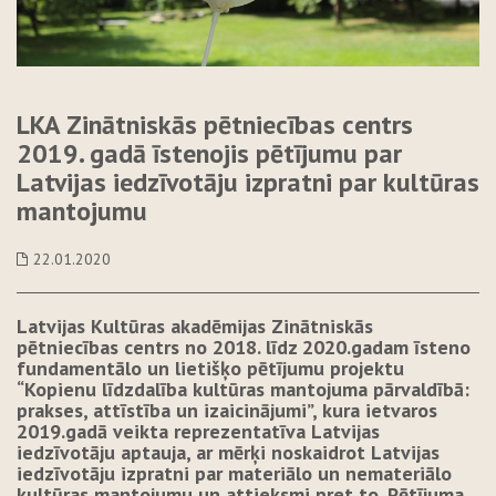
LKA Zinātniskās pētniecības centrs
2019. gadā īstenojis pētījumu par
Latvijas iedzīvotāju izpratni par kultūras
mantojumu
22.01.2020
Latvijas Kultūras akadēmijas Zinātniskās
pētniecības centrs no 2018. līdz 2020.gadam īsteno
fundamentālo un lietišķo pētījumu projektu
“Kopienu līdzdalība kultūras mantojuma pārvaldībā:
prakses, attīstība un izaicinājumi”, kura ietvaros
2019.gadā veikta reprezentatīva Latvijas
iedzīvotāju aptauja, ar mērķi noskaidrot Latvijas
iedzīvotāju izpratni par materiālo un nemateriālo
kultūras mantojumu un attieksmi pret to. Pētījuma