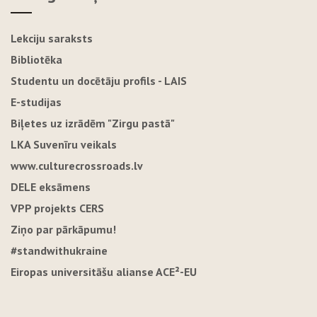
Lekciju saraksts
Bibliotēka
Studentu un docētāju profils - LAIS
E-studijas
Biļetes uz izrādēm "Zirgu pastā"
LKA Suvenīru veikals
www.culturecrossroads.lv
DELE eksāmens
VPP projekts CERS
Ziņo par pārkāpumu!
#standwithukraine
Eiropas universitāšu alianse ACE²-EU