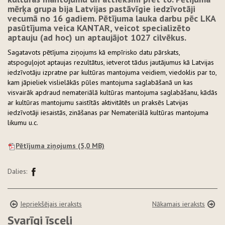
mērķa grupa bija Latvijas pastāvīgie iedzīvotāji
vecumā no 16 gadiem. Pētījuma lauka darbu pēc LKA
pasūtījuma veica KANTAR, veicot specializēto
aptauju (ad hoc) un aptaujājot 1027 cilvēkus.
Sagatavots pētījuma ziņojums kā empīrisko datu pārskats,
atspoguļojot aptaujas rezultātus, ietverot tādus jautājumus kā Latvijas
iedzīvotāju izpratne par kultūras mantojuma veidiem, viedoklis par to,
kam jāpieliek vislielākās pūles mantojuma saglabāšanā un kas
visvairāk apdraud nemateriālā kultūras mantojuma saglabāšanu, kādās
ar kultūras mantojumu saistītās aktivitātēs un praksēs Latvijas
iedzīvotāji iesaistās, zināšanas par Nemateriālā kultūras mantojuma
likumu u.c.
Pētījuma ziņojums
(5,0 MB)
Dalies:
Iepriekšējais ieraksts
Nākamais ieraksts
Svarīgi īsceļi