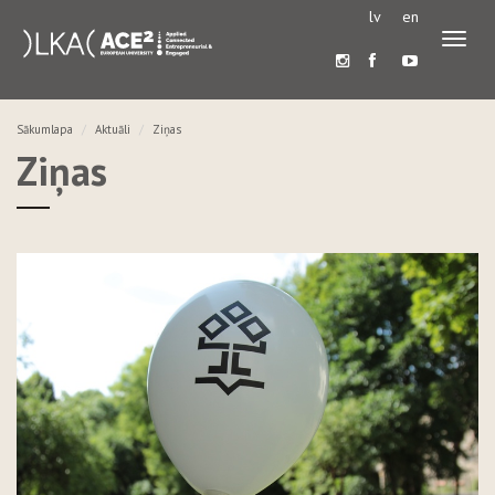
lv
en
Pārslē
navigā
Sākumlapa
Aktuāli
Ziņas
Ziņas