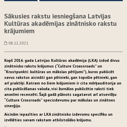
Sākusies rakstu iesniegšana Latvijas
Kultūras akadēmijas zinātnisko rakstu
krājumiem
08.12.2021
Kopš 2016. gada Latvijas Kultūras akadēmija (LKA) izdod divus
zinātnisko rakstu krājumus (“Culture Croassroads” un
“Krustpunkti: kultūras un mākslas pētījumi”), kuros publicēt
savus rakstus aicināti gan pētnieki, gan topošie pētnieki, gan
arī praktiķi. Katram no šiem krājumiem ir cita mērķauditorija un
cita publicēšanas valoda, visi žurnālos publicētie raksti tiek
anonīmi recenzēti. Šajā gadā plānots sagatavot arī atsevišķu
“
Culture Crossroads”
specizdevumu par mākslas un zinātnes
sinerģiju.
Aicinām iepazīties ar LKA zinātnisko izdevumu specifiku un
izvēlēties savam rakstam atbilstošāko krājumu.