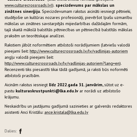
www.culturecrossroads.lv
)).
specizdevums par mākslas un
zinātnes sinerģiju
. Specizdevumam rakstus aicināti iesniegt pētnieki,
studējošie un kultūras nozares profesionāļi, pievēršot īpašu uzmanību
mākslas un zinātnes savstarpējās mijiedarbības dažādajām formām,
tajā skaitā mākslā balstītās pētniecības un pētniecībā balstītās mākslas
praksēm un teorētiskajai analīzei.
Rakstiem jābūt noformētiem atbilstoši norādījumiem (latviešu valodā
pieejami šeit:
http://www.culturecrossroads.lv/lv/vadlinijas-autoriem
angļu valodā pieejami šeit:
http://www.culturecrossroads.lv/lv/vadlinijas-autoriem?lang=en
).
Recenzenti tiks piesaistīti tikai tādā gadījumā, ja raksti būs noformēti
atbilstoši prasībām.
Aicinām rakstus iesniegt
līdz 2022.gada 31. janvārim,
sūtot uz e-
pastu
kulturaskrustpunkti@lka.edu.lv
ar norādi uz atbilstošo
krājumu.
Neskaidrību un jautājumu gadījumā sazinieties ar galvenās redaktores
asistenti Anci Kristālu:
ance.kristala@lka.edu.lv
Dalies: