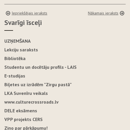
Iepriekšējais ieraksts
Nākamais ieraksts
Svarīgi īsceļi
UZŅEMŠANA
Lekciju saraksts
Bibliotēka
Studentu un docētāju profils - LAIS
E-studijas
Biļetes uz izrādēm "Zirgu pastā"
LKA Suvenīru veikals
www.culturecrossroads.lv
DELE eksāmens
VPP projekts CERS
Ziņo par pārkāpumu!