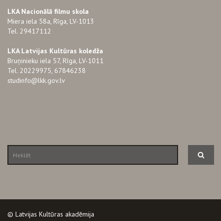
LKA Nacionālā filmu skola
Miera iela 58a, Rīga, LV-1013
Tel. 29417112
LKA Latvijas Kultūras koledža
Bruņinieku iela 57, Rīga, LV-1011
Tel. 20229975, 67846238
studinfo@lkk.gov.lv
© Latvijas Kultūras akadēmija