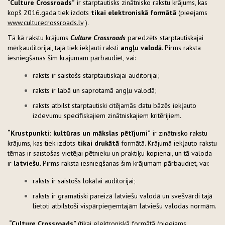
“Culture Crossroads”
ir starptautisks zinātnisko rakstu krājums, kas
kopš 2016.gada tiek izdots
tikai elektroniskā formātā
(pieejams
www.culturecrossroads.lv
).
Tā kā rakstu krājums
Culture Crossroads
paredzēts starptautiskajai
mērķauditorijai, tajā tiek iekļauti raksti
angļu valodā
. Pirms raksta
iesniegšanas šim krājumam pārbaudiet, vai:
raksts ir saistošs starptautiskajai auditorijai;
raksts ir labā un saprotamā angļu valodā;
raksts atbilst starptautiski citējamās datu bāzēs iekļauto
izdevumu specifiskajiem zinātniskajiem kritērijiem.
“Krustpunkti: kultūras un mākslas pētījumi”
ir zinātnisko rakstu
krājums, kas tiek izdots
tikai drukātā
formātā. Krājumā iekļauto rakstu
tēmas ir saistošas vietējai pētnieku un praktiķu kopienai, un tā valoda
ir
latviešu.
Pirms raksta iesniegšanas šim krājumam pārbaudiet, vai:
raksts ir saistošs lokālai auditorijai;
raksts ir gramatiski pareizā latviešu valodā un svešvārdi tajā
lietoti atbilstoši vispārpieņemtajām latviešu valodas normām.
“Culture Crossroads”
(tikai elektroniskā formātā (pieejams