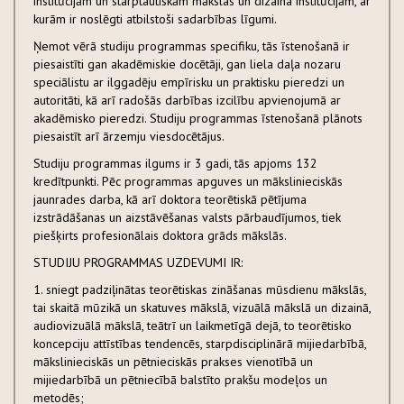
institūcijām un starptautiskām mākslas un dizaina institūcijām, ar
kurām ir noslēgti atbilstoši sadarbības līgumi.
Ņemot vērā studiju programmas specifiku, tās īstenošanā ir
piesaistīti gan akadēmiskie docētāji, gan liela daļa nozaru
speciālistu ar ilggadēju empīrisku un praktisku pieredzi un
autoritāti, kā arī radošās darbības izcilību apvienojumā ar
akadēmisko pieredzi. Studiju programmas īstenošanā plānots
piesaistīt arī ārzemju viesdocētājus.
Studiju programmas ilgums ir 3 gadi, tās apjoms 132
kredītpunkti. Pēc programmas apguves un mākslinieciskās
jaunrades darba, kā arī doktora teorētiskā pētījuma
izstrādāšanas un aizstāvēšanas valsts pārbaudījumos, tiek
piešķirts profesionālais doktora grāds mākslās.
STUDIJU PROGRAMMAS UZDEVUMI IR:
1. sniegt padziļinātas teorētiskas zināšanas mūsdienu mākslās,
tai skaitā mūzikā un skatuves mākslā, vizuālā mākslā un dizainā,
audiovizuālā mākslā, teātrī un laikmetīgā dejā, to teorētisko
koncepciju attīstības tendencēs, starpdisciplinārā mijiedarbībā,
mākslinieciskās un pētnieciskās prakses vienotībā un
mijiedarbībā un pētniecībā balstīto prakšu modeļos un
metodēs;