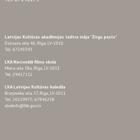
Latvijas Kultūras akadēmijas teātra māja "Zirgu pasts"
Dzirnavu iela 46, Rīga, LV-1010
Tel. 67243393
LKA Nacionālā filmu skola
Miera iela 58a, Rīga, LV-1013
Tel. 29417112
LKA Latvijas Kultūras koledža
Bruņinieku iela 57, Rīga, LV-1011
Tel. 20229975, 67846238
studinfo@lkk.gov.lv