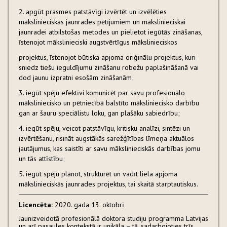
2. apgūt prasmes patstāvīgi izvērtēt un izvēlēties
mākslinieciskās jaunrades pētījumiem un mākslinieciskai
jaunradei atbilstošas metodes un pielietot iegūtās zināšanas,
īstenojot mākslinieciski augstvērtīgus mākslinieciskos
projektus, īstenojot būtiska apjoma oriģinālu projektus, kuri
sniedz tiešu ieguldījumu zināšanu robežu paplašināšanā vai
dod jaunu izpratni esošām zināšanām;
3. iegūt spēju efektīvi komunicēt par savu profesionālo
māksliniecisko un pētniecībā balstīto māksliniecisko darbību
gan ar šauru speciālistu loku, gan plašāku sabiedrību;
4. iegūt spēju, veicot patstāvīgu, kritisku analīzi, sintēzi un
izvērtēšanu, risināt augstākās sarežģītības līmeņa aktuālos
jautājumus, kas saistīti ar savu mākslinieciskās darbības jomu
un tās attīstību;
5. iegūt spēju plānot, strukturēt un vadīt liela apjoma
mākslinieciskās jaunrades projektus, tai skaitā starptautiskus.
Licencēta:
2020. gada 13. oktobrī
Jaunizveidotā profesionālā doktora studiju programma Latvijas
un arī pasaules kontekstā ir unikāla – tā, sadarbojoties trīs