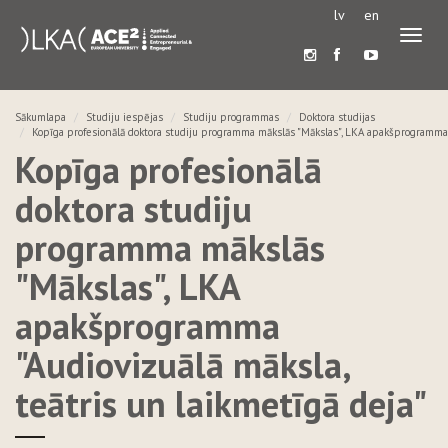
lv
en
Pārslē
navigā
Sākumlapa
Studiju iespējas
Studiju programmas
Doktora studijas
Kopīga profesionālā doktora studiju programma mākslās "Mākslas", LKA apakšprogramma "
Kopīga profesionālā
doktora studiju
programma mākslās
"Mākslas", LKA
apakšprogramma
"Audiovizuālā māksla,
teātris un laikmetīgā deja"