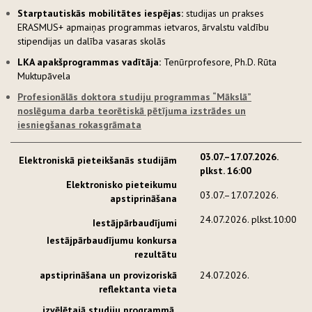
Starptautiskās mobilitātes iespējas:
studijas un prakses
ERASMUS+ apmaiņas programmas ietvaros, ārvalstu valdību
stipendijas un dalība vasaras skolās
LKA apakšprogrammas vadītāja:
Tenūrprofesore
, Ph.D. Rūta
Muktupāvela
Profesionālās doktora studiju programmas “Mākslā”
noslēguma darba teorētiskā pētījuma izstrādes un
iesniegšanas rokasgrāmata
03.07.–17.07.2026.
Elektroniskā pieteikšanās studijām
plkst. 16:00
Elektronisko pieteikumu
03.07.–17.07.2026.
apstiprināšana
24.07.2026. plkst.10:00
Iestājpārbaudījumi
Iestājpārbaudījumu konkursa
rezultātu
apstiprināšana
un provizoriskā
24.07.2026.
reflektanta vieta
izvēlētajā studiju programmā