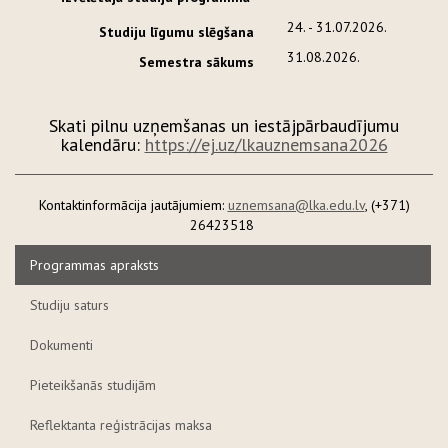
24. - 31.07.2026.
Studiju līgumu slēgšana
31.08.2026.
Semestra sākums
Skati pilnu uzņemšanas un iestājpārbaudījumu
kalendāru:
https://ej.uz/lkauznemsana2026
Kontaktinformācija jautājumiem:
uznemsana@lka.edu.lv
, (+371)
26423518
Programmas apraksts
Studiju saturs
Dokumenti
Pieteikšanās studijām
Reflektanta reģistrācijas maksa