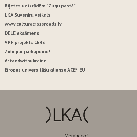
Biļetes uz izrādēm "Zirgu pastā"
LKA Suvenīru veikals
www.culturecrossroads.lv
DELE eksāmens
VPP projekts CERS
Ziņo par pārkāpumu!
#standwithukraine
Eiropas universitāšu alianse ACE²-EU