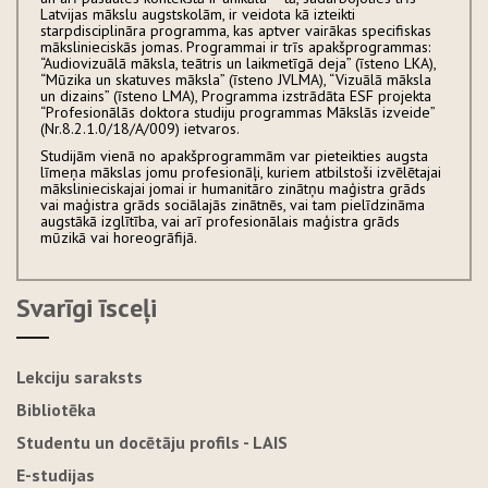
Latvijas mākslu augstskolām, ir veidota kā izteikti
starpdisciplināra programma, kas aptver vairākas specifiskas
mākslinieciskās jomas. Programmai ir trīs apakšprogrammas:
“Audiovizuālā māksla, teātris un laikmetīgā deja” (īsteno LKA),
“Mūzika un skatuves māksla” (īsteno JVLMA), “Vizuālā māksla
un dizains” (īsteno LMA), Programma izstrādāta ESF projekta
“Profesionālās doktora studiju programmas Mākslās izveide”
(Nr.8.2.1.0/18/A/009) ietvaros.
Studijām vienā no apakšprogrammām var pieteikties augsta
līmeņa mākslas jomu profesionāļi, kuriem atbilstoši izvēlētajai
mākslinieciskajai jomai ir humanitāro zinātņu maģistra grāds
vai maģistra grāds sociālajās zinātnēs, vai tam pielīdzināma
augstākā izglītība, vai arī profesionālais maģistra grāds
mūzikā vai horeogrāfijā.
Svarīgi īsceļi
Lekciju saraksts
Bibliotēka
Studentu un docētāju profils - LAIS
E-studijas