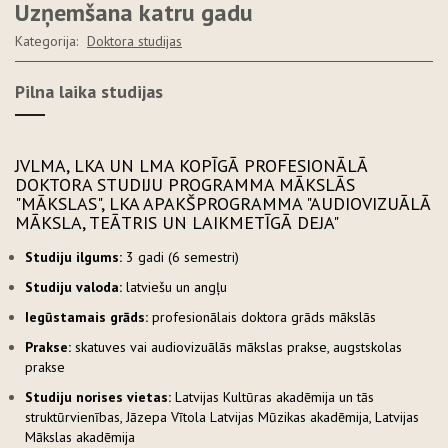
Uzņemšana katru gadu
Kategorija:
Doktora studijas
Pilna laika studijas
JVLMA, LKA UN LMA KOPĪGĀ PROFESIONĀLĀ
DOKTORA STUDIJU PROGRAMMA MĀKSLĀS
"MĀKSLAS", LKA APAKŠPROGRAMMA "AUDIOVIZUĀLĀ
MĀKSLA, TEĀTRIS UN LAIKMETĪGĀ DEJA"
Studiju ilgums:
3 gadi (6 semestri)
Studiju valoda:
latviešu un angļu
Iegūstamais grāds:
profesionālais doktora grāds mākslās
Prakse:
skatuves vai audiovizuālās mākslas prakse, augstskolas
prakse
Studiju norises vietas:
Latvijas Kultūras akadēmija un tās
struktūrvienības, Jāzepa Vītola Latvijas Mūzikas akadēmija, Latvijas
Mākslas akadēmija