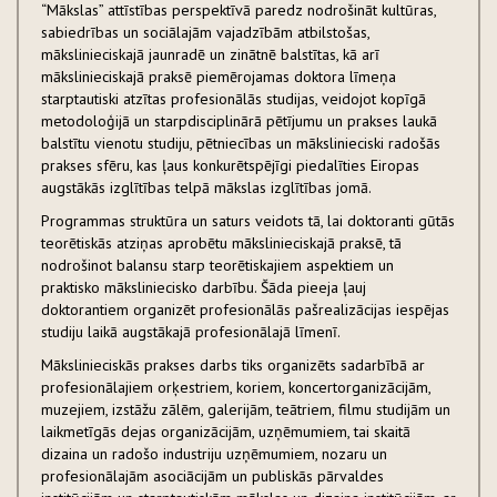
“Mākslas” attīstības perspektīvā paredz nodrošināt kultūras,
sabiedrības un sociālajām vajadzībām atbilstošas,
mākslinieciskajā jaunradē un zinātnē balstītas, kā arī
mākslinieciskajā praksē piemērojamas doktora līmeņa
starptautiski atzītas profesionālās studijas, veidojot kopīgā
metodoloģijā un starpdisciplinārā pētījumu un prakses laukā
balstītu vienotu studiju, pētniecības un mākslinieciski radošās
prakses sfēru, kas ļaus konkurētspējīgi piedalīties Eiropas
augstākās izglītības telpā mākslas izglītības jomā.
Programmas struktūra un saturs veidots tā, lai doktoranti gūtās
teorētiskās atziņas aprobētu mākslinieciskajā praksē, tā
nodrošinot balansu starp teorētiskajiem aspektiem un
praktisko māksliniecisko darbību. Šāda pieeja ļauj
doktorantiem organizēt profesionālās pašrealizācijas iespējas
studiju laikā augstākajā profesionālajā līmenī.
Mākslinieciskās prakses darbs tiks organizēts sadarbībā ar
profesionālajiem orķestriem, koriem, koncertorganizācijām,
muzejiem, izstāžu zālēm, galerijām, teātriem, filmu studijām un
laikmetīgās dejas organizācijām, uzņēmumiem, tai skaitā
dizaina un radošo industriju uzņēmumiem, nozaru un
profesionālajām asociācijām un publiskās pārvaldes