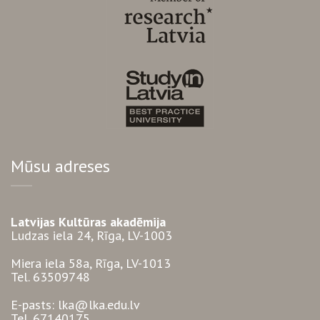
Mūsu adreses
Latvijas Kultūras akadēmija
Ludzas iela 24, Rīga, LV-1003
Miera iela 58a, Rīga, LV-1013
Tel. 63509748
E-pasts: lka@lka.edu.lv
Tel. 67140175