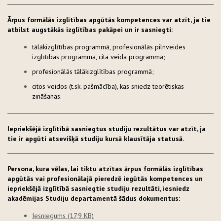
Ārpus formālās izglītības apgūtās kompetences var atzīt, ja tie
atbilst augstākās izglītības pakāpei un ir sasniegti:
tālākizglītības programmā, profesionālās pilnveides
izglītības programmā, cita veida programmā;
profesionālās tālākizglītības programmā;
citos veidos (t.sk. pašmācība), kas sniedz teorētiskas
zināšanas.
Iepriekšējā izglītībā sasniegtus studiju rezultātus var atzīt, ja
tie ir apgūti
atsevišķā studiju kursā klausītāja statusā.
Persona, kura vēlas, lai tiktu atzītas ārpus formālās izglītības
apgūtās vai profesionālajā pieredzē iegūtās kompetences un
iepriekšējā izglītībā sasniegtie studiju rezultāti, iesniedz
akadēmijas Studiju departamentā šādus dokumentus:
Iesniegums
(17,9 KB)