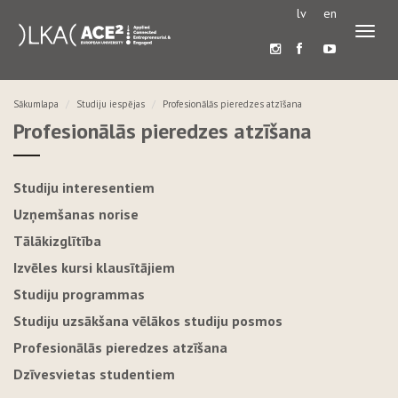
lv
en
Pārslē
navigā
Sākumlapa
Studiju iespējas
Profesionālās pieredzes atzīšana
Profesionālās pieredzes atzīšana
Studiju interesentiem
Uzņemšanas norise
Tālākizglītība
Izvēles kursi klausītājiem
Studiju programmas
Studiju uzsākšana vēlākos studiju posmos
Profesionālās pieredzes atzīšana
Dzīvesvietas studentiem