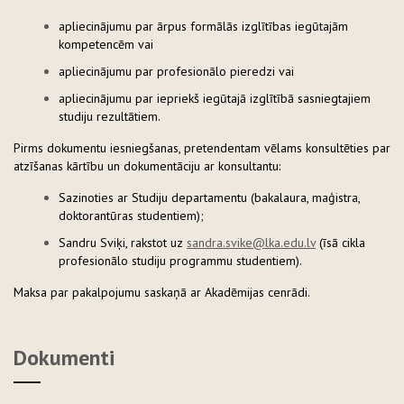
apliecinājumu par ārpus formālās izglītības iegūtajām
kompetencēm vai
apliecinājumu par profesionālo pieredzi vai
apliecinājumu par iepriekš iegūtajā izglītībā sasniegtajiem
studiju rezultātiem.
Pirms dokumentu iesniegšanas, pretendentam vēlams konsultēties par
atzīšanas kārtību un dokumentāciju ar konsultantu:
Sazinoties ar Studiju departamentu (bakalaura, maģistra,
doktorantūras studentiem);
Sandru Sviķi, rakstot uz
sandra.svike@lka.edu.lv
(īsā cikla
profesionālo studiju programmu studentiem).
Maksa par pakalpojumu saskaņā ar Akadēmijas cenrādi.
Dokumenti