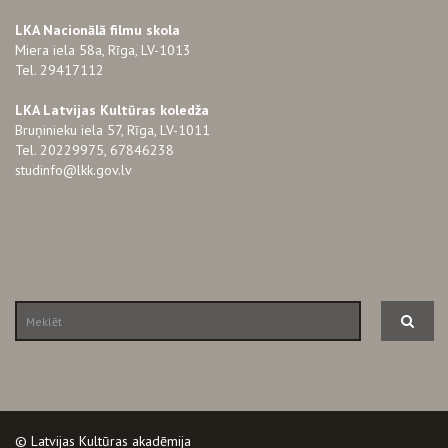
LKA Nacionālā filmu skola
Miera iela 58a, Rīga, LV-1013
Tel. 29417112
LKA Latvijas Kultūras koledža
Bruņinieku iela 57, Rīga, LV-1011
Tel. 20229975, 67846238
studinfo@lkk.gov.lv
© Latvijas Kultūras akadēmija