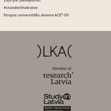
Ziņo par pārkāpumu!
#standwithukraine
Eiropas universitāšu alianse ACE²-EU