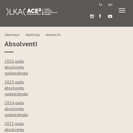
lv
en
Pārslē
navigā
Sākumlapa
Akadēmija
Absolventi
Absolventi
2026.gada
absolventu
gadagrāmata
2025.gada
absolventu
gadagrāmata
2024.gada
absolventu
gadagrāmata
2023.gada
absolventu