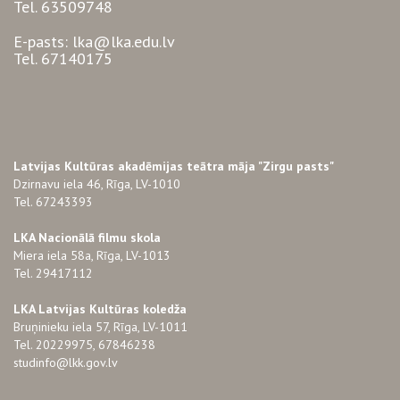
Tel. 63509748
E-pasts: lka@lka.edu.lv
Tel. 67140175
Latvijas Kultūras akadēmijas teātra māja "Zirgu pasts"
Dzirnavu iela 46, Rīga, LV-1010
Tel. 67243393
LKA Nacionālā filmu skola
Miera iela 58a, Rīga, LV-1013
Tel. 29417112
LKA Latvijas Kultūras koledža
Bruņinieku iela 57, Rīga, LV-1011
Tel. 20229975, 67846238
studinfo@lkk.gov.lv