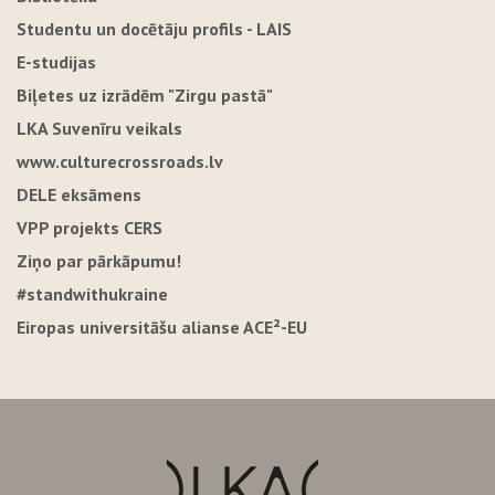
Studentu un docētāju profils - LAIS
E-studijas
Biļetes uz izrādēm "Zirgu pastā"
LKA Suvenīru veikals
www.culturecrossroads.lv
DELE eksāmens
VPP projekts CERS
Ziņo par pārkāpumu!
#standwithukraine
Eiropas universitāšu alianse ACE²-EU