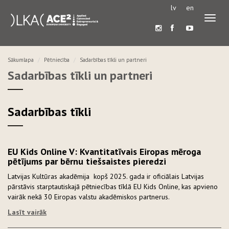
lv
en
Pārslē
navigā
Sākumlapa
Pētniecība
Sadarbības tīkli un partneri
Sadarbības tīkli un partneri
Sadarbības tīkli
EU Kids Online V: Kvantitatīvais Eiropas mēroga
pētījums par bērnu tiešsaistes pieredzi
Latvijas Kultūras akadēmija kopš 2025. gada ir oficiālais Latvijas
pārstāvis starptautiskajā pētniecības tīklā EU Kids Online, kas apvieno
vairāk nekā 30 Eiropas valstu akadēmiskos partnerus.
Lasīt vairāk