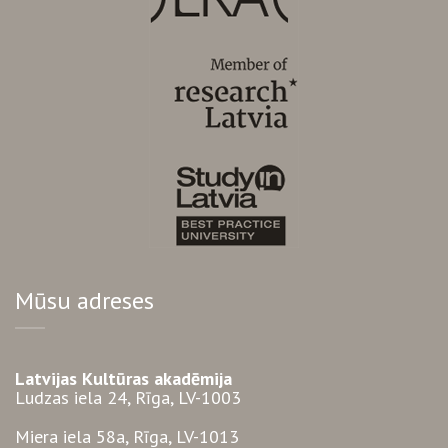
Mūsu adreses
Latvijas Kultūras akadēmija
Ludzas iela 24, Rīga, LV-1003
Miera iela 58a, Rīga, LV-1013