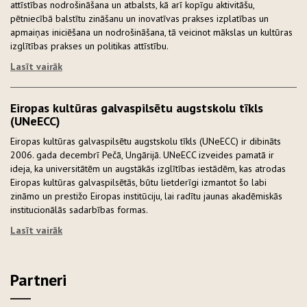
attīstības nodrošināšana un atbalsts, kā arī kopīgu aktivitāšu,
pētniecībā balstītu zināšanu un inovatīvas prakses izplatības un
apmaiņas iniciēšana un nodrošināšana, tā veicinot mākslas un kultūras
izglītības prakses un politikas attīstību.
Lasīt vairāk
Eiropas kultūras galvaspilsētu augstskolu tīkls
(UNeECC)
Eiropas kultūras galvaspilsētu augstskolu tīkls (UNeECC) ir dibināts
2006. gada decembrī Pečā, Ungārijā. UNeECC izveides pamatā ir
ideja, ka universitātēm un augstākās izglītības iestādēm, kas atrodas
Eiropas kultūras galvaspilsētās, būtu lietderīgi izmantot šo labi
zināmo un prestižo Eiropas institūciju, lai radītu jaunas akadēmiskās
institucionālās sadarbības formas.
Lasīt vairāk
Partneri