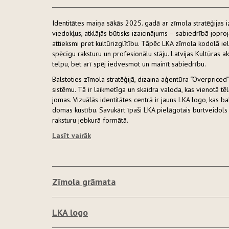
Identitātes maiņa sākās 2025. gadā ar zīmola stratēģijas iz
viedokļus, atklājās būtisks izaicinājums – sabiedrībā jopro
attieksmi pret kultūrizglītību. Tāpēc LKA zīmola kodolā iel
spēcīgu raksturu un profesionālu stāju. Latvijas Kultūras aka
telpu, bet arī spēj iedvesmot un mainīt sabiedrību.
Balstoties zīmola stratēģijā, dizaina aģentūra “Overpriced
sistēmu. Tā ir laikmetīga un skaidra valoda, kas vienotā 
jomas. Vizuālās identitātes centrā ir jauns LKA logo, kas b
domas kustību. Savukārt īpaši LKA pielāgotais burtveidols 
raksturu jebkurā formātā.
Lasīt vairāk
Zīmola grāmata
LKA logo