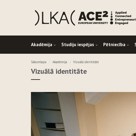
Akadēmija
Studiju iespējas
Pētniecība
Sākumlapa
Akadēmija
Vizuālā identitāte
Vizuālā identitāte