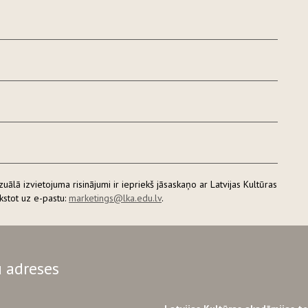
lā izvietojuma risinājumi ir iepriekš jāsaskaņo ar Latvijas Kultūras
stot uz e-pastu:
marketings@lka.edu.lv
.
 adreses