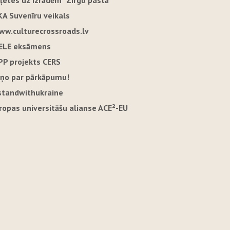
iļetes uz izrādēm "Zirgu pastā"
KA Suvenīru veikals
ww.culturecrossroads.lv
ELE eksāmens
PP projekts CERS
iņo par pārkāpumu!
standwithukraine
iropas universitāšu alianse ACE²-EU