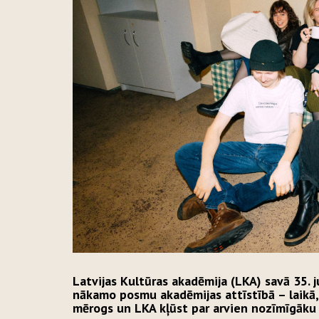
Latvijas Kultūras akadēmija (LKA) savā 35. j
nākamo posmu akadēmijas attīstībā – laikā,
mērogs un LKA kļūst par arvien nozīmīgāku s