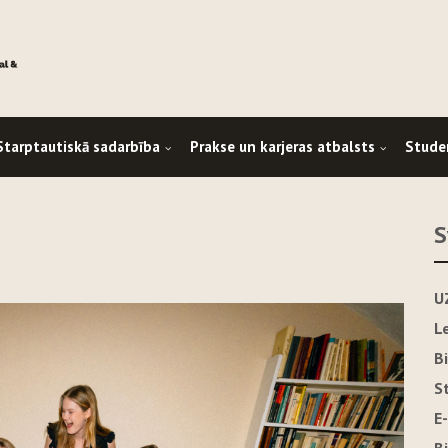
Starptautiskā sadarbība
Prakse un karjeras atbalsts
Stude
S
U
L
B
S
E