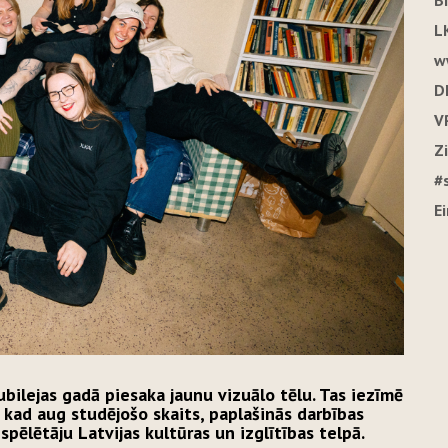
B
L
w
D
V
Z
#
E
ubilejas gadā piesaka jaunu vizuālo tēlu. Tas iezīmē
 kad aug studējošo skaits, paplašinās darbības
pēlētāju Latvijas kultūras un izglītības telpā.