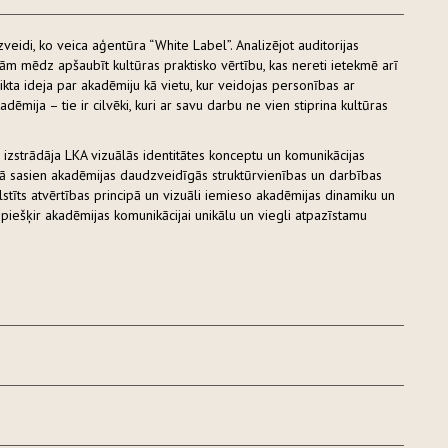
veidi, ko veica aģentūra “White Label”. Analizējot auditorijas
jām mēdz apšaubīt kultūras praktisko vērtību, kas nereti ietekmē arī
ikta ideja par akadēmiju kā vietu, kur veidojas personības ar
dēmija – tie ir cilvēki, kuri ar savu darbu ne vien stiprina kultūras
” izstrādāja LKA vizuālās identitātes konceptu un komunikācijas
tēlā sasien akadēmijas daudzveidīgās struktūrvienības un darbības
alstīts atvērtības principā un vizuāli iemieso akadēmijas dinamiku un
piešķir akadēmijas komunikācijai unikālu un viegli atpazīstamu