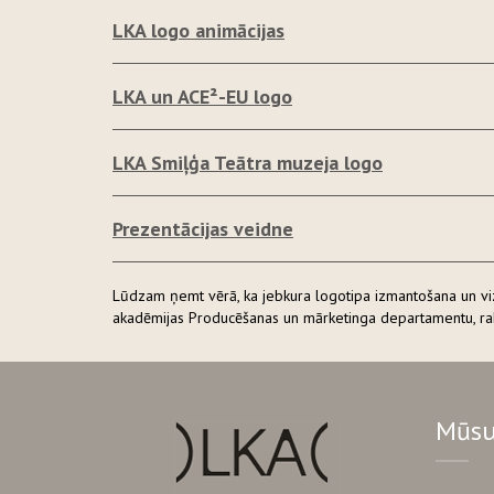
LKA logo animācijas
LKA un ACE²-EU logo
LKA Smiļģa Teātra muzeja logo
Prezentācijas veidne
Lūdzam ņemt vērā, ka jebkura logotipa izmantošana un vizuā
akadēmijas Producēšanas un mārketinga departamentu, rak
Mūsu