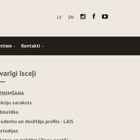
LV
EN
ntiem
Kontakti
varīgi īsceļi
ZŅEMŠANA
ekciju saraksts
ibliotēka
tudentu un docētāju profils - LAIS
-studijas