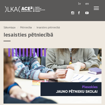
lv
en
Pārslē
navigā
Sākumlapa
Pētniecība
Iesaisties pētniecībā
Iesaisties pētniecībā