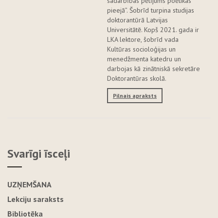
sadarbības pētījums poētikas
pieejā”. Šobrīd turpina studijas
doktorantūrā Latvijas
Universitātē. Kopš 2021. gada ir
LKA lektore, šobrīd vada
Kultūras socioloģijas un
menedžmenta katedru un
darbojas kā zinātniskā sekretāre
Doktorantūras skolā.
Pilnais apraksts
Svarīgi īsceļi
UZŅEMŠANA
Lekciju saraksts
Bibliotēka