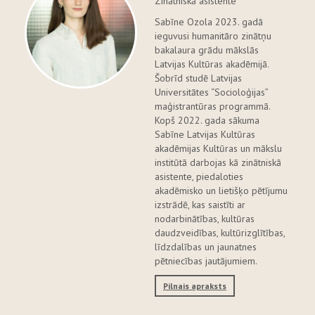
Zinātniskā asistente
Sabīne Ozola 2023. gadā
ieguvusi humanitāro zinātņu
bakalaura grādu mākslās
Latvijas Kultūras akadēmijā.
Šobrīd studē Latvijas
Universitātes “Socioloģijas”
maģistrantūras programmā.
Kopš 2022. gada sākuma
Sabīne Latvijas Kultūras
akadēmijas Kultūras un mākslu
institūtā darbojas kā zinātniskā
asistente, piedaloties
akadēmisko un lietišķo pētījumu
izstrādē, kas saistīti ar
nodarbinātības, kultūras
daudzveidības, kultūrizglītības,
līdzdalības un jaunatnes
pētniecības jautājumiem.
Pilnais apraksts