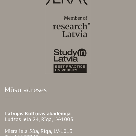
Mūsu adreses
Latvijas Kultūras akadēmija
Ludzas iela 24, Rīga, LV-1003
Miera iela 58a, Rīga, LV-1013