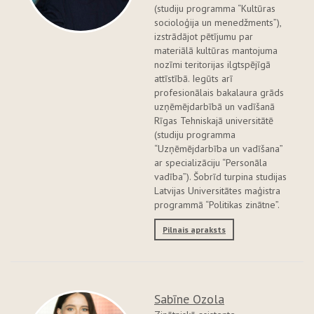
(studiju programma “Kultūras
socioloģija un menedžments”),
izstrādājot pētījumu par
materiālā kultūras mantojuma
nozīmi teritorijas ilgtspējīgā
attīstībā. Iegūts arī
profesionālais bakalaura grāds
uzņēmējdarbībā un vadīšanā
Rīgas Tehniskajā universitātē
(studiju programma
“Uzņēmējdarbība un vadīšana”
ar specializāciju “Personāla
vadība”). Šobrīd turpina studijas
Latvijas Universitātes maģistra
programmā “Politikas zinātne”.
Pilnais apraksts
Sabīne Ozola