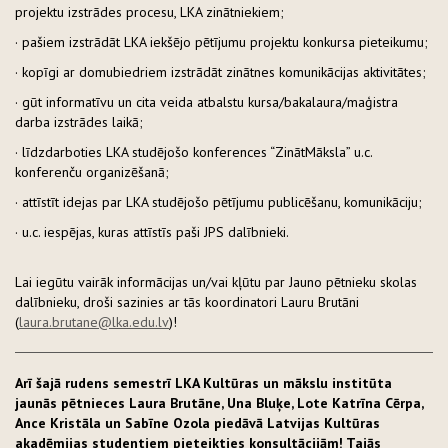
projektu izstrādes procesu, LKA zinātniekiem;
· pašiem izstrādāt LKA iekšējo pētījumu projektu konkursa pieteikumu;
· kopīgi ar domubiedriem izstrādāt zinātnes komunikācijas aktivitātes;
· gūt informatīvu un cita veida atbalstu kursa/bakalaura/maģistra
darba izstrādes laikā;
· līdzdarboties LKA studējošo konferences “ZinātMāksla” u.c.
konferenču organizēšanā;
· attīstīt idejas par LKA studējošo pētījumu publicēšanu, komunikāciju;
· u.c. iespējas, kuras attīstīs paši JPS dalībnieki.
Lai iegūtu vairāk informācijas un/vai kļūtu par Jauno pētnieku skolas
dalībnieku, droši sazinies ar tās koordinatori Lauru Brutāni
(
laura.brutane@lka.edu.lv
)!
Arī šajā rudens semestrī LKA Kultūras un mākslu institūta
jaunās pētnieces Laura Brutāne, Una Bluķe, Lote Katrīna Cērpa,
Ance Kristāla un Sabīne Ozola piedāvā Latvijas Kultūras
akadēmijas studentiem pieteikties konsultācijām! Tajās