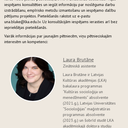
iespējams konsultēties un iegūt informāciju par noslēguma darbu
izstrādāšanu, empīrisko metožu izmantošanu un iespējamo dalību
pētījumu projektos. Pieteikšanās rakstot uz e-pastu
una.bluke@lka.edu.lv. Uz konsultācijām iespējams ierasties arī bez
iepriekšējas pieteikšanās.
Vairāk informācijas par jaunajām pētniecēm, viņu pētnieciskajām
interesēm un kompetenci:
Laura Brutāne
Zinātniskā asistente
Laura Brutāne ir Latvijas
Kultūras akadēmijas (LKA)
bakalaura programmas
“Kultūras socioloģija un
menedžments” absolvente
(2021.g.), Latvijas Universitātes
“Socioloģijas” maģistratūras
programmas absolvente
(2023.g.) un šobrīd studē LKA
akadēmiskajā doktora studiju