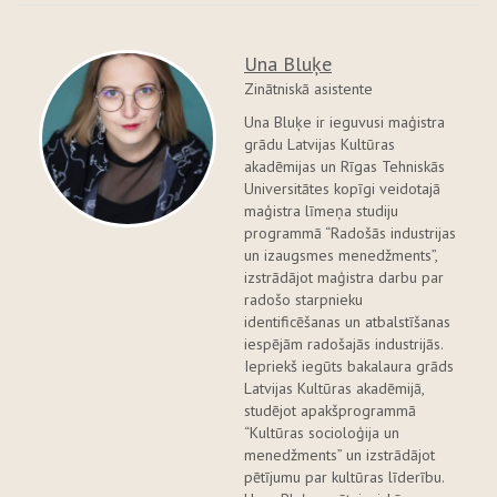
Una Bluķe
Zinātniskā asistente
Una Bluķe ir ieguvusi maģistra
grādu Latvijas Kultūras
akadēmijas un Rīgas Tehniskās
Universitātes kopīgi veidotajā
maģistra līmeņa studiju
programmā “Radošās industrijas
un izaugsmes menedžments”,
izstrādājot maģistra darbu par
radošo starpnieku
identificēšanas un atbalstīšanas
iespējām radošajās industrijās.
Iepriekš iegūts bakalaura grāds
Latvijas Kultūras akadēmijā,
studējot apakšprogrammā
“Kultūras socioloģija un
menedžments” un izstrādājot
pētījumu par kultūras līderību.