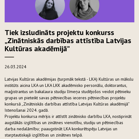
Tiek izsludināts projektu konkurss
„Zinātniskās darbības attīstība Latvijas
Kultūras akadēmijā”
26.03.2024
Latvijas Kultūras akadēmijas (turpmāk tekstā - LKA) Kultūras un mākslu
institūts aicina LKA un LKA LKK akadēmisko personālu, doktorantus,
maģistrantus un bakalaura studiju līmeņa studējošos veidot pētnieku
grupas un pieteikt savas pētniecības ieceres pētniecības projektu
konkursā „Zinātniskās darbības attīstība Latvijas Kultūras akadēmijā”
īstenošanai 2024. gadā.
Projektu konkursa mērķis ir attīstīt zinātnisko darbību LKA, nostiprināt
augstākās izglītības un zinātnes vienotību, studiju un pētniecības
darba nedalāmību; paaugstināt LKA konkurētspēju Latvijas un
starptautiskajā izglītības un zinātnes telpā.