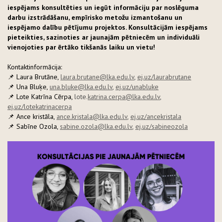
iespējams konsultēties un iegūt informāciju par noslēguma
darbu izstrādāšanu, empīrisko metožu izmantošanu un
iespējamo dalību pētījumu projektos. Konsultācijām iespējams
pieteikties, sazinoties ar jaunajām pētniecēm un individuāli
vienojoties par ērtāko tikšanās laiku un vietu!
Kontaktinformācija:
📌 Laura Brutāne,
laura.brutane@lka.edu.lv
,
ej.uz/laurabrutane
📌 Una Bluķe,
una.bluke@lka.edu.lv
,
ej.uz/unabluke
📌 Lote Katrīna Cērpa,
lote.
katrina.cerpa@lka.edu.lv
,
ej.uz/lotekatrinacerpa
📌 Ance kristāla,
ance.kristala@lka.edu.lv
,
ej.uz/ancekristala
📌 Sabīne Ozola,
sabine.ozola@lka.edu.lv
,
ej.uz/sabineozola