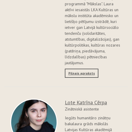
programmā "Mākslas". Laura
aktīvi iesaistās LKA Kultūras un
mākslu institūta akadēmisko un
lietišķo pētījumu izstrādē, kuri
ietver gan Latvijā kultūrsociālo
tendenču (solidaritātes,
atstumtības, digitalizācijas), gan
kultūrpolitikas, kultūras nozares
(patēriņa, piedāvājuma,
līdzdalības) pētniecības
jautājumus.
Pilnais apraksts
Lote Katrīna Cērpa
Zinātniskā asistente
Iegūts humanitāro zinātņu
bakalaura grāds mākslās
Latvijas Kultūras akadēmijā