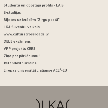
Studentu un docētāju profils - LAIS
E-studijas
Biļetes uz izrādēm "Zirgu pastā"
LKA Suvenīru veikals
www.culturecrossroads.lv
DELE eksāmens
VPP projekts CERS
Ziņo par pārkāpumu!
#standwithukraine
Eiropas universitāšu alianse ACE²-EU