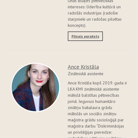
Unas Bluķes pētnieciskās
intereses: līderība kultūrā un
radošās industrijas (radošie
starpnieki un radošas pilsētas
koncepts).
Pilnais apraksts
Ance Kristāla
Zinātniskā asistente
Ance Kristāla kopš 2019. gada ir
LKA KMI zinātniskā asistente
mākslā balstītas pētniecības
jomā. Ieguvusi humanitāro
zinātņu bakalaura grādu
mākslās un sociālo zinātņu
maģistra grādu socioloģijā par
maģistra darbu “Diskriminācijas
un privilēģijas pieredze: