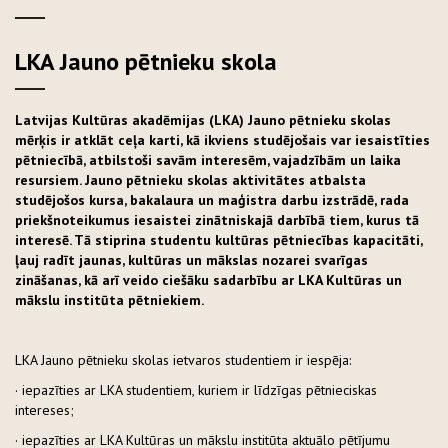
LKA Jauno pētnieku skola
Latvijas Kultūras akadēmijas (LKA) Jauno pētnieku skolas
mērķis ir atklāt ceļa karti, kā ikviens studējošais var iesaistīties
pētniecībā, atbilstoši savām interesēm, vajadzībām un laika
resursiem. Jauno pētnieku skolas aktivitātes atbalsta
studējošos kursa, bakalaura un maģistra darbu izstrādē, rada
priekšnoteikumus iesaistei zinātniskajā darbībā tiem, kurus tā
interesē. Tā stiprina studentu kultūras pētniecības kapacitāti,
ļauj radīt jaunas, kultūras un mākslas nozarei svarīgas
zināšanas, kā arī veido ciešāku sadarbību ar LKA Kultūras un
mākslu institūta pētniekiem.
LKA Jauno pētnieku skolas ietvaros studentiem ir iespēja:
· iepazīties ar LKA studentiem, kuriem ir līdzīgas pētnieciskas
intereses;
· iepazīties ar LKA Kultūras un mākslu institūta aktuālo pētījumu