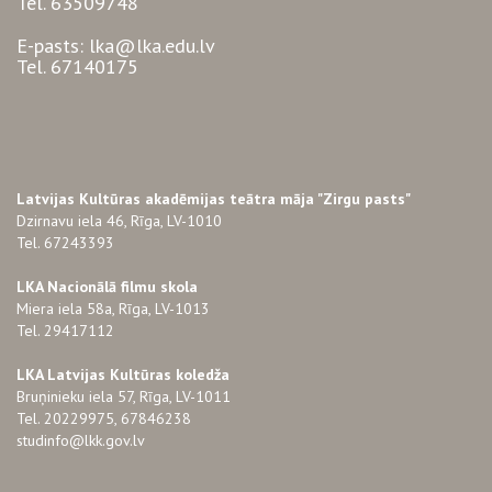
Tel. 63509748
E-pasts: lka@lka.edu.lv
Tel. 67140175
Latvijas Kultūras akadēmijas teātra māja "Zirgu pasts"
Dzirnavu iela 46, Rīga, LV-1010
Tel. 67243393
LKA Nacionālā filmu skola
Miera iela 58a, Rīga, LV-1013
Tel. 29417112
LKA Latvijas Kultūras koledža
Bruņinieku iela 57, Rīga, LV-1011
Tel. 20229975, 67846238
studinfo@lkk.gov.lv