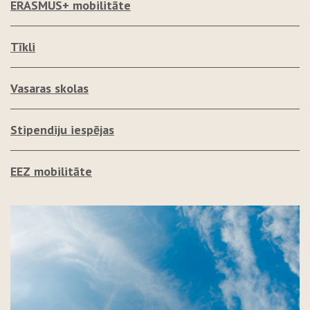
ERASMUS+ mobilitāte
Tīkli
Vasaras skolas
Stipendiju iespējas
EEZ mobilitāte