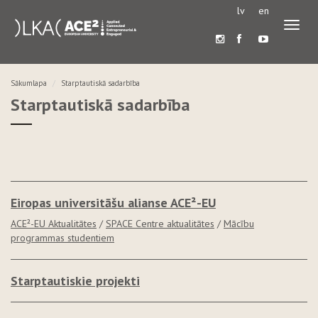
lv
en
Pārslē
navigā
Sākumlapa
Starptautiskā sadarbība
Starptautiskā sadarbība
Eiropas universitāšu alianse ACE²-EU
ACE²-EU Aktualitātes
/
SPACE Centre aktualitātes
/
Mācību
programmas studentiem
Starptautiskie projekti