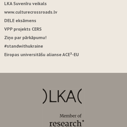
LKA Suvenīru veikals
www.culturecrossroads.lv
DELE eksāmens
VPP projekts CERS
Ziņo par pārkāpumu!
#standwithukraine
Eiropas universitāšu alianse ACE²-EU