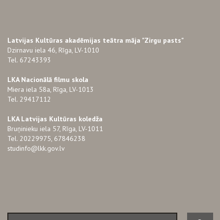
Latvijas Kultūras akadēmijas teātra māja "Zirgu pasts"
Dzirnavu iela 46, Rīga, LV-1010
Tel. 67243393
LKA Nacionālā filmu skola
Miera iela 58a, Rīga, LV-1013
Tel. 29417112
LKA Latvijas Kultūras koledža
Bruņinieku iela 57, Rīga, LV-1011
Tel. 20229975, 67846238
studinfo@lkk.gov.lv