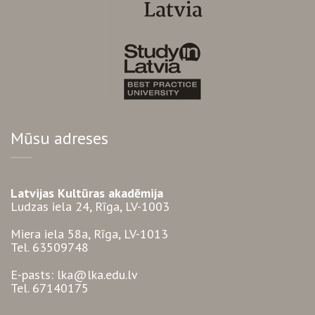
Mūsu adreses
Latvijas Kultūras akadēmija
Ludzas iela 24, Rīga, LV-1003
Miera iela 58a, Rīga, LV-1013
Tel. 63509748
E-pasts: lka@lka.edu.lv
Tel. 67140175