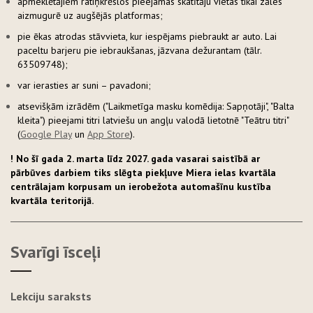
apmeklētājiem ratiņkrēslos pieejamas skatītāju vietas tikai zāles
aizmugurē uz augšējās platformas;
pie ēkas atrodas stāvvieta, kur iespējams piebraukt ar auto. Lai
paceltu barjeru pie iebraukšanas, jāzvana dežurantam (tālr.
63509748);
var ierasties ar suni – pavadoni;
atsevišķām izrādēm ("Laikmetīga masku komēdija: Sapņotāji", "Balta
kleita") pieejami titri latviešu un angļu valodā lietotnē "Teātru titri"
(
Google Play
un
App Store
).
! No šī gada 2. marta līdz 2027. gada vasarai saistībā ar
pārbūves darbiem tiks slēgta piekļuve Miera ielas kvartāla
centrālajam korpusam un ierobežota automašīnu kustība
kvartāla teritorijā.
Svarīgi īsceļi
Lekciju saraksts