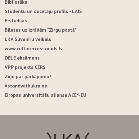
Bibliotēka
Studentu un docētāju profils - LAIS
E-studijas
Biļetes uz izrādēm "Zirgu pastā"
LKA Suvenīru veikals
www.culturecrossroads.lv
DELE eksāmens
VPP projekts CERS
Ziņo par pārkāpumu!
#standwithukraine
Eiropas universitāšu alianse ACE²-EU