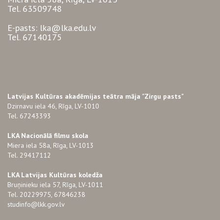
Tel. 63509748
E-pasts: lka@lka.edu.lv
Tel. 67140175
Latvijas Kultūras akadēmijas teātra māja "Zirgu pasts"
Dzirnavu iela 46, Rīga, LV-1010
Tel. 67243393
LKA Nacionālā filmu skola
Miera iela 58a, Rīga, LV-1013
Tel. 29417112
LKA Latvijas Kultūras koledža
Bruņinieku iela 57, Rīga, LV-1011
Tel. 20229975, 67846238
studinfo@lkk.gov.lv