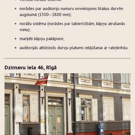
norādes par auditoriju numuru novietojums blakus durvīm
augstumā (1300–1800 mm);
norāžu sistēma (norādes par labierīcībām, kāpņu atrašanās
vietu);
marķēti kāpņu pakāpieni;
auditorijās atbilstošs durvju platums iekļūšanai ar ratiņkrēslu.
Dzirnavu iela 46, Rīgā