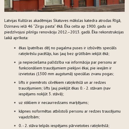
Latvijas Kultūras akadēmijas Skatuves mākslas katedra atrodas Rīgā,
Dzirnavu ielā 46 “Zirgu pasta” ēkā. Ēka celta ap 1900. gadu un
piedzīvojusi pilnīgu renovāciju 2012.–2013. gadā. Ēka rekonstrukcijas
laikā aprīkota:
ēkas īpatnības dēļ no pagalma puses ir izbūvēts speciāls
ratiņkrēslu pacēlājs, kas ļauj bez grūtībām iekļūt ēkā;
ja nepieciešama palīdzība vai informācija par personu ar
funkcionāliem traucējumiem piekļuvi ēkai, pie ieejām ir
izvietotas (1300 mm augstumā) speciālas zvanu pogas;
lifts ir piemērots cilvēkiem ratiņkrēslā un ar redzes
traucējumiem; lifts ļauj piekļūt ēkas 0. - 2. stāvam (nav
iespējams nokļūt 3. stāvā);
uz stikliem ir necaurredzams marķējums;
kāpnes noformētas atbilstoši personu ar redzes traucējumu
vajadzībām;
0. - 2. stāva telpās iespējams pārvietoties ratiņkrēslā;