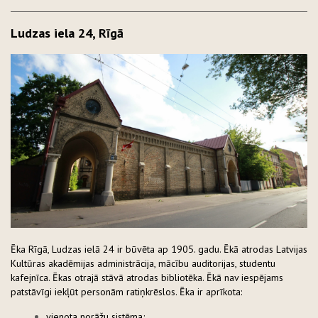
Ludzas iela 24, Rīgā
Ēka Rīgā, Ludzas ielā 24 ir būvēta ap 1905. gadu. Ēkā atrodas Latvijas
Kultūras akadēmijas administrācija, mācību auditorijas, studentu
kafejnīca. Ēkas otrajā stāvā atrodas bibliotēka. Ēkā nav iespējams
patstāvīgi iekļūt personām ratiņkrēslos. Ēka ir aprīkota:
vienota norāžu sistēma;