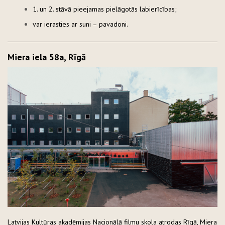
1. un 2. stāvā pieejamas pielāgotās labierīcības;
var ierasties ar suni – pavadoni.
Miera iela 58a, Rīgā
Latvijas Kultūras akadēmijas Nacionālā filmu skola atrodas Rīgā, Miera