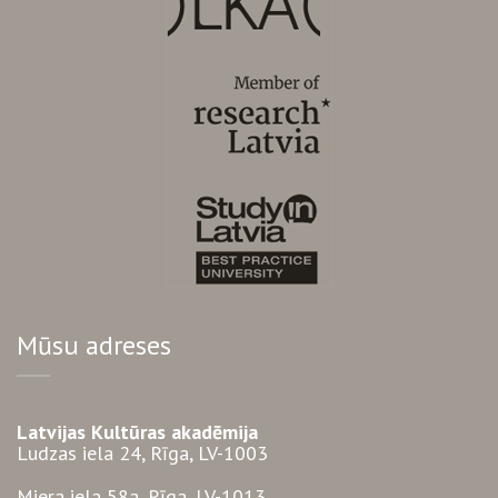
Mūsu adreses
Latvijas Kultūras akadēmija
Ludzas iela 24, Rīga, LV-1003
Miera iela 58a, Rīga, LV-1013