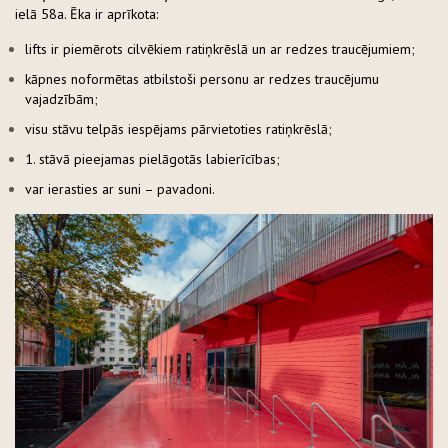
ielā 58a. Ēka ir aprīkota:
lifts ir piemērots cilvēkiem ratiņkrēslā un ar redzes traucējumiem;
kāpnes noformētas atbilstoši personu ar redzes traucējumu
vajadzībām;
visu stāvu telpās iespējams pārvietoties ratiņkrēslā;
1. stāvā pieejamas pielāgotās labierīcības;
var ierasties ar suni – pavadoni.