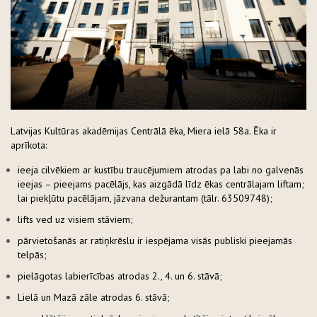
Latvijas Kultūras akadēmijas Centrālā ēka, Miera ielā 58a. Ēka ir
aprīkota:
ieeja cilvēkiem ar kustību traucējumiem atrodas pa labi no galvenās
ieejas – pieejams pacēlājs, kas aizgādā līdz ēkas centrālajam liftam;
lai piekļūtu pacēlājam, jāzvana dežurantam (tālr. 63509748);
lifts ved uz visiem stāviem;
pārvietošanās ar ratiņkrēslu ir iespējama visās publiski pieejamās
telpās;
pielāgotas labierīcības atrodas 2., 4. un 6. stāvā;
Lielā un Mazā zāle atrodas 6. stāvā;