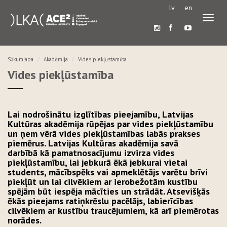
lv
en
Pārslē
navigā
Sākumlapa
Akadēmija
Vides piekļūstamība
Vides piekļūstamība
Lai nodrošinātu izglītības pieejamību, Latvijas
Kultūras akadēmija rūpējas par vides piekļūstamību
un ņem vērā vides piekļūstamības labās prakses
piemērus. Latvijas Kultūras akadēmija savā
darbībā kā pamatnosacījumu izvirza vides
piekļūstamību, lai jebkurā ēkā jebkurai vietai
students, mācībspēks vai apmeklētājs varētu brīvi
piekļūt un lai cilvēkiem ar ierobežotām kustību
spējām būt iespēja mācīties un strādāt. Atsevišķās
ēkās pieejams ratiņkrēslu pacēlājs, labierīcības
cilvēkiem ar kustību traucējumiem, kā arī piemērotas
norādes.