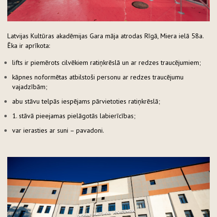
Latvijas Kultūras akadēmijas Gara māja atrodas Rīgā, Miera ielā 58a.
Ēka ir aprīkota:
lifts ir piemērots cilvēkiem ratiņkrēslā un ar redzes traucējumiem;
kāpnes noformētas atbilstoši personu ar redzes traucējumu
vajadzībām;
abu stāvu telpās iespējams pārvietoties ratiņkrēslā;
1. stāvā pieejamas pielāgotās labierīcības;
var ierasties ar suni – pavadoni.