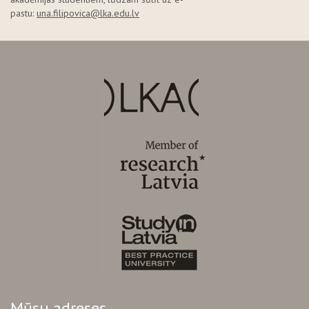
pastu:
una.filipovica@lka.edu.lv
Mūsu adreses