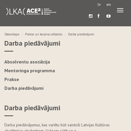
lv
en
Pārslē
navigā
Sākumlapa
Prakse un karjeras atbalsts
Darba piedāvājumi
Darba piedāvājumi
Absolventu asociācija
Mentoringa programma
Prakse
Darba piedāvājumi
Darba piedāvājumi
Darba piedāvājumus, kas varētu būt saistoši Latvijas Kultūras
akadēmijas studentiem, lūdzam sūtīt uz e-