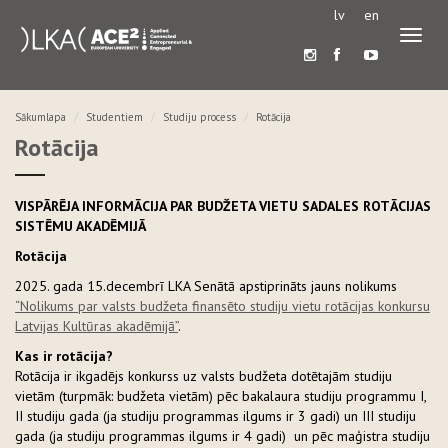
lv
en
Pārslē
navigā
Sākumlapa
Studentiem
Studiju process
Rotācija
Rotācija
VISPĀRĒJA INFORMĀCIJA PAR BUDŽETA VIETU SADALES ROTĀCIJAS
SISTĒMU AKADĒMIJĀ
Rotācija
2025. gada 15.decembrī LKA Senātā apstiprināts jauns nolikums
“Nolikums par valsts budžeta finansēto studiju vietu rotācijas konkursu
Latvijas Kultūras akadēmijā”
.
Kas ir rotācija?
Rotācija ir ikgadējs konkurss uz valsts budžeta dotētajām studiju
vietām (turpmāk: budžeta vietām) pēc bakalaura studiju programmu I,
II studiju gada (ja studiju programmas ilgums ir 3 gadi) un III studiju
gada (ja studiju programmas ilgums ir 4 gadi) un pēc maģistra studiju