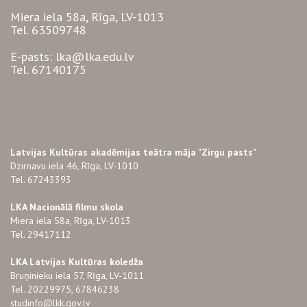
Miera iela 58a, Rīga, LV-1013
Tel. 63509748
E-pasts: lka@lka.edu.lv
Tel. 67140175
Latvijas Kultūras akadēmijas teātra māja "Zirgu pasts"
Dzirnavu iela 46, Rīga, LV-1010
Tel. 67243393
LKA Nacionālā filmu skola
Miera iela 58a, Rīga, LV-1013
Tel. 29417112
LKA Latvijas Kultūras koledža
Bruņinieku iela 57, Rīga, LV-1011
Tel. 20229975, 67846238
studinfo@lkk.gov.lv