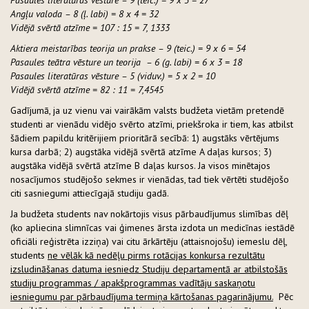
Pasaules literatūras vēsture – 9 (teic.) = 9 x 3 = 27
Angļu valoda – 8 (ļ. labi) = 8 x 4 = 32
Vidējā svērtā atzīme = 107 : 15 = 7, 1333
Aktiera meistarības teorija un prakse – 9 (teic.) = 9 x 6 = 54
Pasaules teātra vēsture un teorija – 6 (g. labi) = 6 x 3 = 18
Pasaules literatūras vēsture – 5 (viduv.) = 5 x 2 = 10
Vidējā svērtā atzīme = 82 : 11 = 7,4545
Gadījumā, ja uz vienu vai vairākām valsts budžeta vietām pretendē
studenti ar vienādu vidējo svērto atzīmi, priekšroka ir tiem, kas atbilst
šādiem papildu kritērijiem prioritārā secībā: 1) augstāks vērtējums
kursa darbā; 2) augstāka vidējā svērtā atzīme A daļas kursos; 3)
augstāka vidējā svērtā atzīme B daļas kursos. Ja visos minētajos
nosacījumos studējošo sekmes ir vienādas, tad tiek vērtēti studējošo
citi sasniegumi attiecīgajā studiju gadā.
Ja budžeta students nav nokārtojis visus pārbaudījumus slimības dēļ
(ko apliecina slimnīcas vai ģimenes ārsta izdota un medicīnas iestādē
oficiāli reģistrēta izziņa) vai citu ārkārtēju (attaisnojošu) iemeslu dēļ,
students
ne vēlāk kā nedēļu pirms rotācijas konkursa rezultātu
izsludināšanas datuma iesniedz Studiju departamentā ar atbilstošās
studiju programmas / apakšprogrammas vadītāju saskaņotu
iesniegumu par pārbaudījuma termiņa kārtošanas pagarinājumu.
Pēc