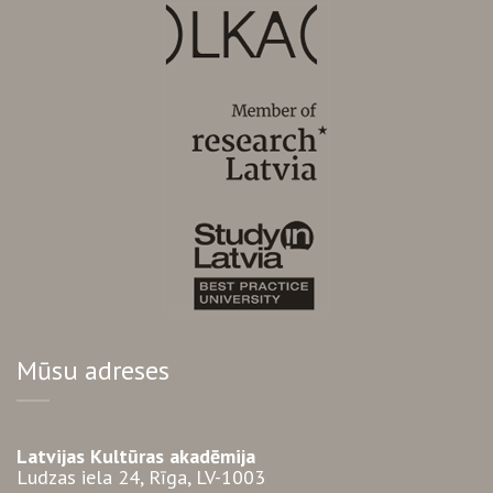
Mūsu adreses
Latvijas Kultūras akadēmija
Ludzas iela 24, Rīga, LV-1003