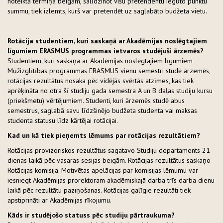
noteiktā termiņa beigām, salīdzinot visu pretendentu iegūto punktu
summu, tiek izlemts, kurš var pretendēt uz saglabāto budžeta vietu.
Rotācija studentiem, kuri saskaņā ar Akadēmijas noslēgtajiem
līgumiem ERASMUS programmas ietvaros studējuši ārzemēs?
Studentiem, kuri saskaņā ar Akadēmijas noslēgtajiem līgumiem
Mūžizglītības programmas ERASMUS vienu semestri studē ārzemēs,
rotācijas rezultātus nosaka pēc vidējās svērtās atzīmes, kas tiek
aprēķināta no otra šī studiju gada semestra A un B daļas studiju kursu
(priekšmetu) vērtējumiem. Studenti, kuri ārzemēs studē abus
semestrus, saglabā savu līdzšinējo budžeta studenta vai maksas
studenta statusu līdz kārtējai rotācijai.
Kad un kā tiek pieņemts lēmums par rotācijas rezultātiem?
Rotācijas provizoriskos rezultātus sagatavo Studiju departaments 21
dienas laikā pēc vasaras sesijas beigām. Rotācijas rezultātus saskaņo
Rotācijas komisija. Motivētas apelācijas par komisijas lēmumu var
iesniegt Akadēmijas prorektoram akadēmiskajā darba trīs darba dienu
laikā pēc rezultātu paziņošanas. Rotācijas galīgie rezultāti tiek
apstiprināti ar Akadēmijas rīkojumu.
Kāds ir studējošo statuss pēc studiju pārtraukuma?