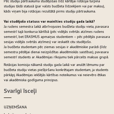
Pēc studiju pārtraukuma studējošais līdz kārtējai rotācijai turpina
studijas tādā statusā (par valsts budžeta līdzekļiem vai par maksu),
kāds viņam bija rotācijas rezultātā pirms studiju pārtraukuma.
Vai studējošo statuss var mainīties studiju gada laikā?
Ja rudens semestra laikā atbrīvojusies budžeta studiju vieta, pavasara
semestrī tajā konkursa kārtībā (pēc vidējās svērtās atzīmes rudens
semestrī, bet ERASMUS apmaiņas studentiem – pēc pēdējās pavasara
sesijas vidējās svērtās atzīmes) var ieskaitīt citu studējošo.
Ja budžeta studentam pēc ziemas sesijas ir akadēmiskie parādi (līdz
semestra pēdējai dienai neizpildītas akadēmiskās saistības), pavasara
semestrī students ar Akadēmijas rīkojumu tiek pārcelts maksas grupā.
Rotācijas komisija nākamā studiju gada laikā var anulēt lēmumu par
budžeta studiju vietas piešķiršanu konkrētajam studentam, ja students
pārkāpj Akadēmijas iekšējās kārtības noteikumus vai neievēro ētikas
vai akadēmiska godīguma principus.
Svarīgi īsceļi
UZŅEMŠANA