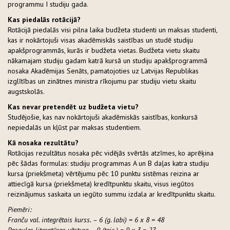
programmu I studiju gada.
Kas piedalās rotācijā?
Rotācijā piedalās visi pilna laika budžeta studenti un maksas studenti,
kas ir nokārtojuši visas akadēmiskās saistības un studē studiju
apakšprogrammās, kurās ir budžeta vietas. Budžeta vietu skaitu
nākamajam studiju gadam katrā kursā un studiju apakšprogrammā
nosaka Akadēmijas Senāts, pamatojoties uz Latvijas Republikas
izglītības un zinātnes ministra rīkojumu par studiju vietu skaitu
augstskolās.
Kas nevar pretendēt uz budžeta vietu?
Studējošie, kas nav nokārtojuši akadēmiskās saistības, konkursā
nepiedalās un kļūst par maksas studentiem.
Kā nosaka rezultātu?
Rotācijas rezultātus nosaka pēc vidējās svērtās atzīmes, ko aprēķina
pēc šādas formulas: studiju programmas A un B daļas katra studiju
kursa (priekšmeta) vērtējumu pēc 10 punktu sistēmas reizina ar
attiecīgā kursa (priekšmeta) kredītpunktu skaitu, visus iegūtos
reizinājumus saskaita un iegūto summu izdala ar kredītpunktu skaitu.
Piemēri:
Franču val. integrētais kurss. – 6 (g. labi) = 6 x 8 = 48