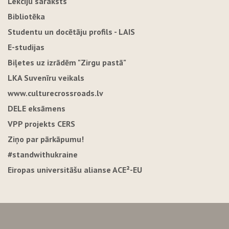
Lekciju saraksts
Bibliotēka
Studentu un docētāju profils - LAIS
E-studijas
Biļetes uz izrādēm "Zirgu pastā"
LKA Suvenīru veikals
www.culturecrossroads.lv
DELE eksāmens
VPP projekts CERS
Ziņo par pārkāpumu!
#standwithukraine
Eiropas universitāšu alianse ACE²-EU