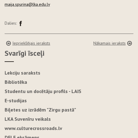
maija.spurina@lka.edu.lv
Dalies:
Iepriekšējais ieraksts
Nākamais ieraksts
Svarīgi īsceļi
Lekciju saraksts
Bibliotēka
Studentu un docētāju profils - LAIS
E-studijas
Biļetes uz izrādēm "Zirgu pastā"
LKA Suvenīru veikals
www.culturecrossroads.lv
DELE eksāmens