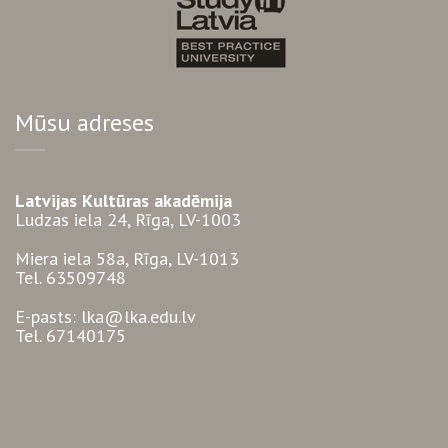
Mūsu adreses
Latvijas Kultūras akadēmija
Ludzas iela 24, Rīga, LV-1003
Miera iela 58a, Rīga, LV-1013
Tel. 63509748
E-pasts: lka@lka.edu.lv
Tel. 67140175