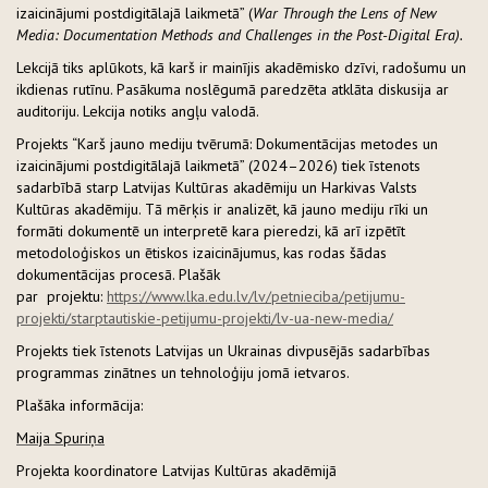
izaicinājumi postdigitālajā laikmetā” (
War Through the Lens of New
Media: Documentation Methods and Challenges in the Post-Digital Era).
Lekcijā tiks aplūkots, kā karš ir mainījis akadēmisko dzīvi, radošumu un
ikdienas rutīnu. Pasākuma noslēgumā paredzēta atklāta diskusija ar
auditoriju. Lekcija notiks angļu valodā.
Projekts “Karš jauno mediju tvērumā: Dokumentācijas metodes un
izaicinājumi postdigitālajā laikmetā” (2024–2026) tiek īstenots
sadarbībā starp Latvijas Kultūras akadēmiju un Harkivas Valsts
Kultūras akadēmiju. Tā mērķis ir analizēt, kā jauno mediju rīki un
formāti dokumentē un interpretē kara pieredzi, kā arī izpētīt
metodoloģiskos un ētiskos izaicinājumus, kas rodas šādas
dokumentācijas procesā. Plašāk
par projektu:
https://www.lka.edu.lv/lv/petnieciba/petijumu-
projekti/starptautiskie-petijumu-projekti/lv-ua-new-media/
Projekts tiek īstenots Latvijas un Ukrainas divpusējās sadarbības
programmas zinātnes un tehnoloģiju jomā ietvaros.
Plašāka informācija:
Maija Spuriņa
Projekta koordinatore Latvijas Kultūras akadēmijā