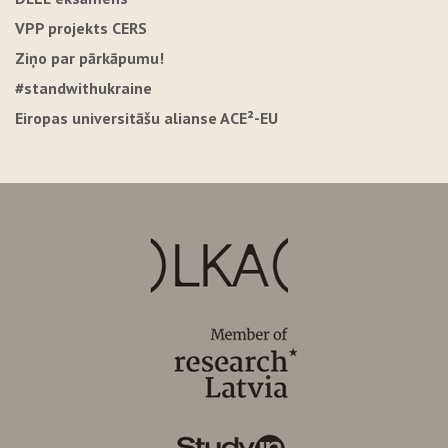
VPP projekts CERS
Ziņo par pārkāpumu!
#standwithukraine
Eiropas universitāšu alianse ACE²-EU