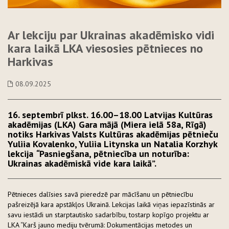
Ar lekciju par Ukrainas akadēmisko vidi
kara laikā LKA viesosies pētnieces no
Harkivas
08.09.2025
16. septembrī plkst. 16.00–18.00 Latvijas Kultūras
akadēmijas (LKA) Gara mājā (Miera ielā 58a, Rīgā)
notiks Harkivas Valsts Kultūras akadēmijas pētnieču
Yuliia Kovalenko, Yuliia Litynska un Natalia Korzhyk
lekcija
“
Pasniegšana, pētniecība un noturība:
Ukrainas akadēmiskā vide kara laikā”.
Pētnieces dalīsies savā pieredzē par mācīšanu un pētniecību
pašreizējā kara apstākļos Ukrainā. Lekcijas laikā viņas iepazīstinās ar
savu iestādi un starptautisko sadarbību, tostarp kopīgo projektu ar
LKA “Karš jauno mediju tvērumā: Dokumentācijas metodes un