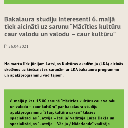
Bakalaura studiju interesenti 6. maijā
tiek aicināti uz sarunu “Mācīties kultūru
caur valodu un valodu – caur kultūru”
26.04.2021
No marta līdz jūnijam Latvijas Kultūras akadēmija (LKA) aicinās
skolēnus uz tiešsaistes sarunām ar LKA bakalaura programmu
un apakšprogrammu vadītājiem.
6. maijā plkst. 15.00 sarunā “Mācīties kultūru caur valodu
un valodu – caur kultūru” par bakalaura studiju
apakšprogrammu “Starpkultūru sakari” tiksies
specializācijas “Latvija – Itālija” vadītāja Luīze Dakša un
specializācijas “Latvija – Vācija / Nīderlande” vadītāja