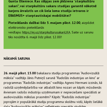
Gunta Ošeniece. Kas slēpjas zem jēdziena “starpkultūru
sakari”, vai starpkultūru sakaru studijas garantē nākotnē
karjeru ārvalstīs un cik liela loma studiju ietvaros ir
ERASMUS+ starptautiskajai mobilitātei?
Pieteikšanās dalībai līdz 5. maijam plkst. 12.00
, aizpildot
elektronisko pieteikšanās
veidlapu:
https://ej.uz/starpkulturusakariLKA
. Saite uz sarunu
tiks nosūtīta 6. maijā līdz plkst. 12.00!
NĀKAMĀ SARUNA
26. maijā plkst. 15.00
bakalaura studiju programmas “Audiovizuālā
māksla” vadītājs Jānis Putniņš sarunā “Radošās industrijas un kino” ar
programmas “Radošās industrijas” vadītāju Agnesi Hermani izzinās, kā
radošā uzņēmējdarbība var atbalstīt kino nozari un kāpēc mūsdienās
ikvienam radošo industriju uzņēmumam ir nepieciešami speciālisti ar
audiovizuālās mākslas prasmēm? Kāpēc “Radošās industrijas”
joprojām ir populārākā studiju programma skolēnu vidū, kāpēc lielākā
daļa “Audiovizuālās mākslas” reflektantu piesakās studijām