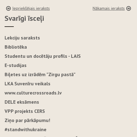
Iepriekšējais ieraksts
Nākamais ieraksts
Svarīgi īsceļi
Lekciju saraksts
Bibliotēka
Studentu un docētāju profils - LAIS
E-studijas
Biļetes uz izrādēm "Zirgu pastā"
LKA Suvenīru veikals
www.culturecrossroads.lv
DELE eksāmens
VPP projekts CERS
Ziņo par pārkāpumu!
#standwithukraine