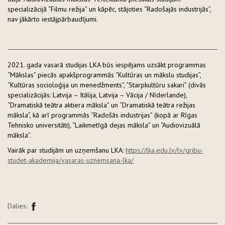
specializācijā “Filmu režija” un kāpēc, stājoties “Radošajās industrijās”,
nav jākārto iestājpārbaudījumi.
2021. gada vasarā studijas LKA būs iespējams uzsākt programmas
“Mākslas” piecās apakšprogrammās “Kultūras un mākslu studijas”,
“Kultūras socioloģija un menedžments”, “Starpkultūru sakari” (divās
specializācijās: Latvija – Itālija, Latvija – Vācija / Nīderlande),
“Dramatiskā teātra aktiera māksla” un “Dramatiskā teātra režijas
māksla”, kā arī programmās “Radošās industrijas” (kopā ar Rīgas
Tehnisko universitāti), “Laikmetīgā dejas māksla” un “Audiovizuālā
māksla”.
Vairāk par studijām un uzņemšanu LKA:
https://lka.edu.lv/lv/gribu-
studet-akademija/vasaras-uznemsana-lka/
Dalies: