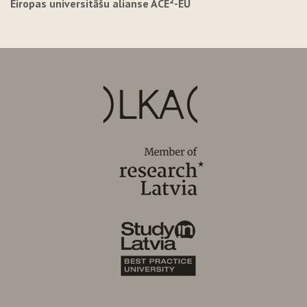
Eiropas universitāšu alianse ACE²-EU