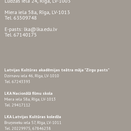
Ludzas iela 24, Rīga, LV-1003
Miera iela 58a, Rīga, LV-1013
Tel. 63509748
E-pasts: lka@lka.edu.lv
Tel. 67140175
Latvijas Kultūras akadēmijas teātra māja "Zirgu pasts"
Dzirnavu iela 46, Rīga, LV-1010
Tel. 67243393
LKA Nacionālā filmu skola
Miera iela 58a, Rīga, LV-1013
Tel. 29417112
LKA Latvijas Kultūras koledža
Bruņinieku iela 57, Rīga, LV-1011
Tel. 20229975, 67846238