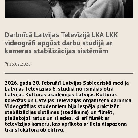
Darbnīcā Latvijas Televīzijā LKA LKK
videogrāfi apgūst darbu studijā ar
kameras stabilizācijas sistēmām
23.02.2026
2026. gada 20. februārī Latvijas Sabiedriskā medija
Latvijas Televīzijas 6. studijā norisinājās otrā
Latvijas Kultūras akadēmijas Latvijas Kultūras
koledžas un Latvijas Televīzijas organizēta darbnīca.
Videogrāfijas studentiem bija iespēja praktizēt
stabilizācijas sistēmas (stedikams) un filmēt,
pielietojot ratus un sliedes, kā arī filmēt ar
televīzijas kameru, kas aprīkota ar liela diapazona
transfokātora objektīvu.