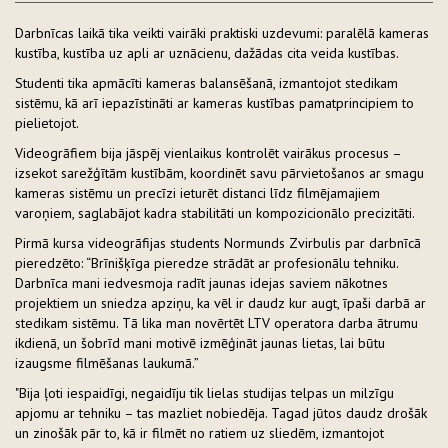
Darbnīcas laikā tika veikti vairāki praktiski uzdevumi: paralēlā kameras
kustība, kustība uz apli ar uznācienu, dažādas cita veida kustības.
Studenti tika apmācīti kameras balansēšanā, izmantojot stedikam
sistēmu, kā arī iepazīstināti ar kameras kustības pamatprincipiem to
pielietojot.
Videogrāfiem bija jāspēj vienlaikus kontrolēt vairākus procesus –
izsekot sarežģītām kustībām, koordinēt savu pārvietošanos ar smagu
kameras sistēmu un precīzi ieturēt distanci līdz filmējamajiem
varoņiem, saglabājot kadra stabilitāti un kompozicionālo precizitāti.
Pirmā kursa videogrāfijas students Normunds Zvirbulis par darbnīcā
pieredzēto: “Brīnišķīga pieredze strādāt ar profesionālu tehniku.
Darbnīca mani iedvesmoja radīt jaunas idejas saviem nākotnes
projektiem un sniedza apziņu, ka vēl ir daudz kur augt, īpaši darbā ar
stedikam sistēmu. Tā lika man novērtēt LTV operatora darba ātrumu
ikdienā, un šobrīd mani motivē izmēģināt jaunas lietas, lai būtu
izaugsme filmēšanas laukumā.”
"Bija ļoti iespaidīgi, negaidīju tik lielas studijas telpas un milzīgu
apjomu ar tehniku – tas mazliet nobiedēja. Tagad jūtos daudz drošāk
un zinošāk pār to, kā ir filmēt no ratiem uz sliedēm, izmantojot