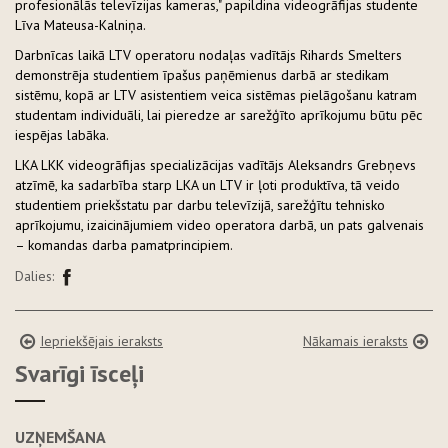
profesionālās televīzijas kameras," papildina videogrāfijas studente
Līva Mateusa-Kalniņa.
Darbnīcas laikā LTV operatoru nodaļas vadītājs Rihards Smelters
demonstrēja studentiem īpašus paņēmienus darbā ar stedikam
sistēmu, kopā ar LTV asistentiem veica sistēmas pielāgošanu katram
studentam individuāli, lai pieredze ar sarežģīto aprīkojumu būtu pēc
iespējas labāka.
LKA LKK videogrāfijas specializācijas vadītājs Aleksandrs Grebņevs
atzīmē, ka sadarbība starp LKA un LTV ir ļoti produktīva, tā veido
studentiem priekšstatu par darbu televīzijā, sarežģītu tehnisko
aprīkojumu, izaicinājumiem video operatora darbā, un pats galvenais
– komandas darba pamatprincipiem.
Dalies:
Iepriekšējais ieraksts
Nākamais ieraksts
Svarīgi īsceļi
UZŅEMŠANA