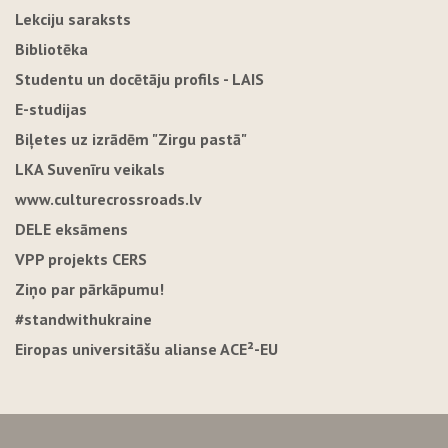
Lekciju saraksts
Bibliotēka
Studentu un docētāju profils - LAIS
E-studijas
Biļetes uz izrādēm "Zirgu pastā"
LKA Suvenīru veikals
www.culturecrossroads.lv
DELE eksāmens
VPP projekts CERS
Ziņo par pārkāpumu!
#standwithukraine
Eiropas universitāšu alianse ACE²-EU