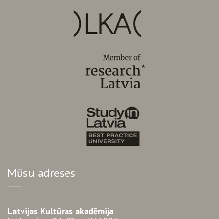
Mūsu adreses
Latvijas Kultūras akadēmija