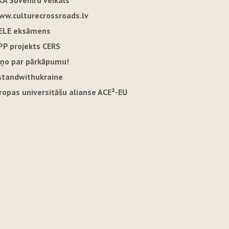
KA Suvenīru veikals
ww.culturecrossroads.lv
ELE eksāmens
PP projekts CERS
iņo par pārkāpumu!
standwithukraine
iropas universitāšu alianse ACE²-EU