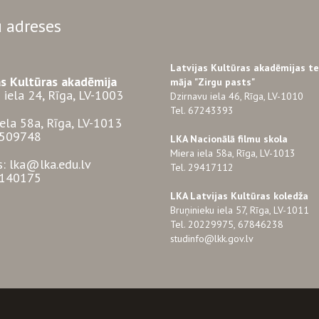
 adreses
Latvijas Kultūras akadēmijas t
as Kultūras akadēmija
māja "Zirgu pasts"
 iela 24, Rīga, LV-1003
Dzirnavu iela 46, Rīga, LV-1010
Tel. 67243393
iela 58a, Rīga, LV-1013
3509748
LKA Nacionālā filmu skola
Miera iela 58a, Rīga, LV-1013
s: lka@lka.edu.lv
Tel. 29417112
7140175
LKA Latvijas Kultūras koledža
Bruņinieku iela 57, Rīga, LV-1011
Tel. 20229975, 67846238
studinfo@lkk.gov.lv