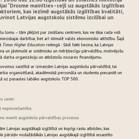
sijai “Drosme mainīties
–
ceļš uz augstākās izglītības
faktoriem, kas iezīmē augstākās izglītības kvalitāti,
uvinot Latvijas augstskolu sistēmu izcilībai un
lu lomu – tām jākļūst par zināšanu centriem, kas ne tikai rada vidi
eciskajai darbībai, bet arī stimulē valsts ekonomisko attīstību. Šajā
jā
Times Higher Education
reitingā - šādi fakti liecina, ka Latvijas
rina un jāstimulē ar sistēmisku un mērķtiecīgu pārvaldību, motivējošu
skā darba organizāciju un atbilstošu nozares finansējumu.
ieguvumus saistībā ar izmaiņām Latvijas augstskolu pārvaldībā, tai
 darba organizēšanā, akadēmiskā personāla un studentu piesaistē un
 ceļā uz pasaules labāko augstskolu TOP 500.
s centri
et nepieciešamība
e mainīt augstskolu pārvaldības procesus
ām Latvijas augstākajā izglītībā un kopīgi rastu atbildes, kas
i pārstāv visdažādākās Latvijas augstākajā izglītībā iesaistīto