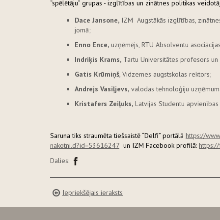
“spēlētāju” grupas - izglītības un zinātnes politikas veidot
Dace Jansone,
IZM Augstākās izglītības, zinātnes
jomā;
Enno Ence,
uzņēmējs, RTU Absolventu asociācijas
Indriķis Krams,
Tartu Universitātes profesors un 
Gatis Krūmiņš
, Vidzemes augstskolas rektors;
Andrejs Vasiļjevs,
valodas tehnoloģiju uzņēmuma “
Kristafers Zeiļuks,
Latvijas Studentu apvienības 
Saruna tiks straumēta tiešsaistē “Delfi” portālā
https://www.
nakotni.d?id=53616247
un IZM Facebook profilā:
https:
Dalies:
Iepriekšējais ieraksts