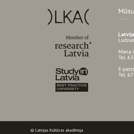
Mūsu
Latvij
Ludzas
Miera 
Tel. 6
E-past
Tel. 6
© Latvijas Kultūras akadēmija