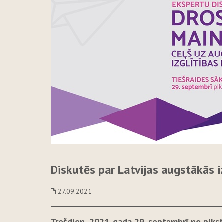
Diskutēs par Latvijas augstākās i
27.09.2021
Trešdien, 2021. gada 29. septembrī,
no plkst