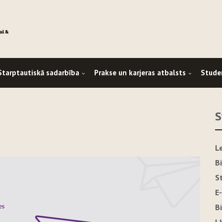
Starptautiskā sadarbība
Prakse un karjeras atbalsts
Stude
S
L
B
S
E
B