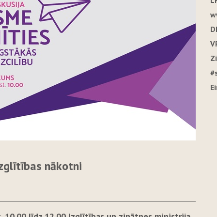
L
w
D
V
Z
#
E
zglītības nākotni
. 10.00 līdz 12.00 Izglītības un zinātnes ministrija