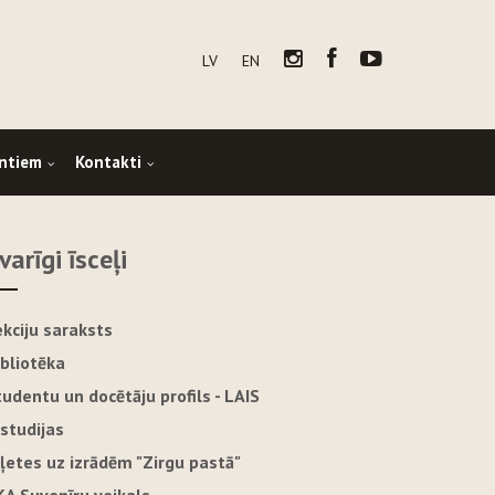
LV
EN
ntiem
Kontakti
varīgi īsceļi
ekciju saraksts
ibliotēka
tudentu un docētāju profils - LAIS
-studijas
iļetes uz izrādēm "Zirgu pastā"