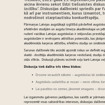
aicina ikvienu sekot līdzi tiešsaistes disku
izcilību”. Diskusijas dalībnieki spriedīs par 
kā arī par instrumentiem, kurus izmantot, t
nodrošinot starptautisku konkurētspēju.
Pārmaiņas Latvijas augstākajā izglītībā pārdefinē augstsko
efektīvām studijām un augsta līmeņa akadēmiskajai un pētni
rudenī vairākas Latvijas augstskolas ir iekļuvušas prestiža
augstskolām ir ievērojams attīstības potenciāls, kas jāstip
akadēmiskās karjeras attīstību, efektīvu studiju un zinātni
Sarunas dalībnieki tiks aicināti apzināt riskus un definēt 
skaitā - docētāju akadēmiskās karjeras veidošanā, studiju
citās sfērās. Diskusijā plānots iezīmēt soļu karti Latvijai
Diskusija tiek dalīta trīs tēmu blokos:
Drosme ieraudzīt nākotni – augstskolas kā zinātne
Augstskolu sadarbība ar nozari – nevis vēlme, b
Lai paceltos no zemes, jānomet smagums – drosm
Lai izgaismotu galvenos jautājumus, kas saistīti ar pārmaiņ
reprezentē visas sabiedrības intereses, diskusijas dalībniek