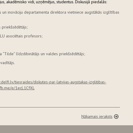
ājus, akadēmisko vidi, uzņēmējus, studentus. Diskusijā piedalās:
 un inovāciju departamenta direktora vietniece augstākās izglītības
 priekšsēdētājs;
LU asociētais profesors;
Tilde” līdzdibinātājs un valdes priekšsēdētājs;
vadītājs.
delfi.lv/tiesraides/diskutes-par-latvijas-augstakas-izglitibas-
//fb.me/e/1ecL1CfXL
Nākamais ieraksts