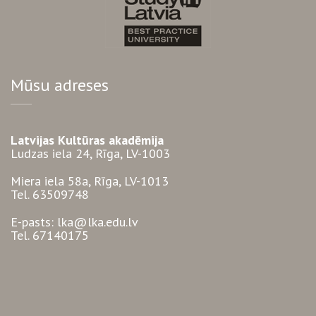
Mūsu adreses
Latvijas Kultūras akadēmija
Ludzas iela 24, Rīga, LV-1003
Miera iela 58a, Rīga, LV-1013
Tel. 63509748
E-pasts: lka@lka.edu.lv
Tel. 67140175