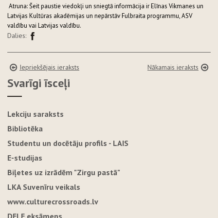
Atruna: Šeit paustie viedokļi un sniegtā informācija ir Elīnas Vikmanes un
Latvijas Kultūras akadēmijas un nepārstāv Fulbraita programmu, ASV
valdību vai Latvijas valdību.
Dalies:
Iepriekšējais ieraksts
Nākamais ieraksts
Svarīgi īsceļi
Lekciju saraksts
Bibliotēka
Studentu un docētāju profils - LAIS
E-studijas
Biļetes uz izrādēm "Zirgu pastā"
LKA Suvenīru veikals
www.culturecrossroads.lv
DELE eksāmens