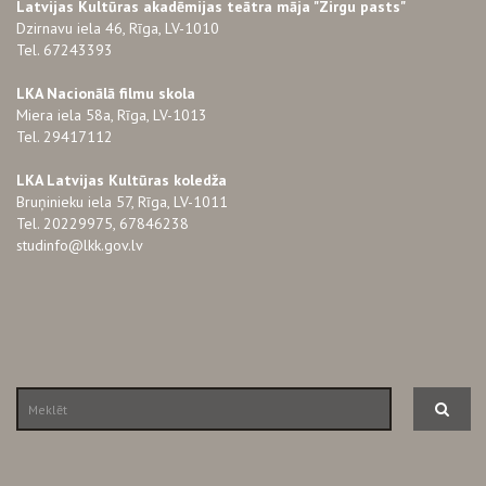
Latvijas Kultūras akadēmijas teātra māja "Zirgu pasts"
Dzirnavu iela 46, Rīga, LV-1010
Tel. 67243393
LKA Nacionālā filmu skola
Miera iela 58a, Rīga, LV-1013
Tel. 29417112
LKA Latvijas Kultūras koledža
Bruņinieku iela 57, Rīga, LV-1011
Tel. 20229975, 67846238
studinfo@lkk.gov.lv