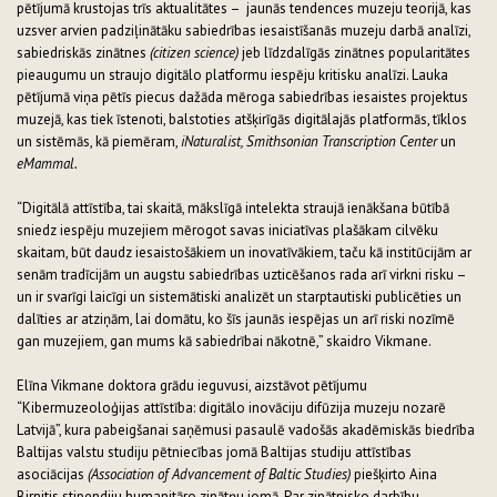
pētījumā krustojas trīs aktualitātes – jaunās tendences muzeju teorijā, kas
uzsver arvien padziļinātāku sabiedrības iesaistīšanās muzeju darbā analīzi,
sabiedriskās zinātnes
(citizen science)
jeb līdzdalīgās zinātnes popularitātes
pieaugumu un straujo digitālo platformu iespēju kritisku analīzi. Lauka
pētījumā viņa pētīs piecus dažāda mēroga sabiedrības iesaistes projektus
muzejā, kas tiek īstenoti, balstoties atšķirīgās digitālajās platformās, tīklos
un sistēmās, kā piemēram,
iNaturalist, Smithsonian Transcription Center
un
eMammal.
“Digitālā attīstība, tai skaitā, mākslīgā intelekta straujā ienākšana būtībā
sniedz iespēju muzejiem mērogot savas iniciatīvas plašākam cilvēku
skaitam, būt daudz iesaistošākiem un inovatīvākiem, taču kā institūcijām ar
senām tradīcijām un augstu sabiedrības uzticēšanos rada arī virkni risku –
un ir svarīgi laicīgi un sistemātiski analizēt un starptautiski publicēties un
dalīties ar atziņām, lai domātu, ko šīs jaunās iespējas un arī riski nozīmē
gan muzejiem, gan mums kā sabiedrībai nākotnē,” skaidro Vikmane.
Elīna Vikmane doktora grādu ieguvusi, aizstāvot pētījumu
“Kibermuzeoloģijas attīstība: digitālo inovāciju difūzija muzeju nozarē
Latvijā”, kura pabeigšanai saņēmusi pasaulē vadošās akadēmiskās biedrība
Baltijas valstu studiju pētniecības jomā Baltijas studiju attīstības
asociācijas
(Association of Advancement of Baltic Studies)
piešķirto Aina
Birnitis stipendiju humanitāro zinātņu jomā. Par zinātnisko darbību