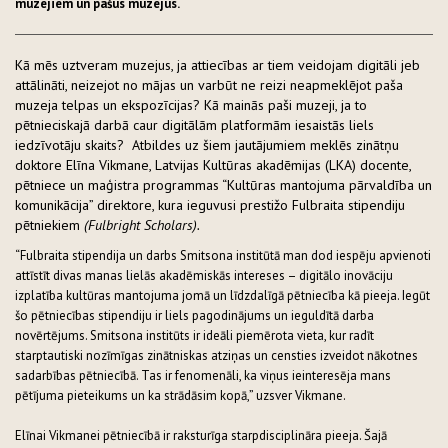
muzejiem un pašus muzejus.
Kā mēs uztveram muzejus, ja attiecības ar tiem veidojam digitāli jeb
attālināti, neizejot no mājas un varbūt ne reizi neapmeklējot paša
muzeja telpas un ekspozīcijas? Kā mainās paši muzeji, ja to
pētnieciskajā darbā caur digitālām platformām iesaistās liels
iedzīvotāju skaits? Atbildes uz šiem jautājumiem meklēs zinātņu
doktore Elīna Vikmane, Latvijas Kultūras akadēmijas (LKA) docente,
pētniece un maģistra programmas “Kultūras mantojuma pārvaldība un
komunikācija” direktore, kura ieguvusi prestižo Fulbraita stipendiju
pētniekiem
(Fulbright Scholars).
“Fulbraita stipendija un darbs Smitsona institūtā man dod iespēju apvienoti
attīstīt divas manas lielās akadēmiskās intereses – digitālo inovāciju
izplatība kultūras mantojuma jomā un līdzdalīgā pētniecība kā pieeja. Iegūt
šo pētniecības stipendiju ir liels pagodinājums un ieguldītā darba
novērtējums. Smitsona institūts ir ideāli piemērota vieta, kur radīt
starptautiski nozīmīgas zinātniskas atziņas un censties izveidot nākotnes
sadarbības pētniecībā. Tas ir fenomenāli, ka viņus ieinteresēja mans
pētījuma pieteikums un ka strādāsim kopā,” uzsver Vikmane.
Elīnai Vikmanei pētniecībā ir raksturīga starpdisciplināra pieeja. Šajā