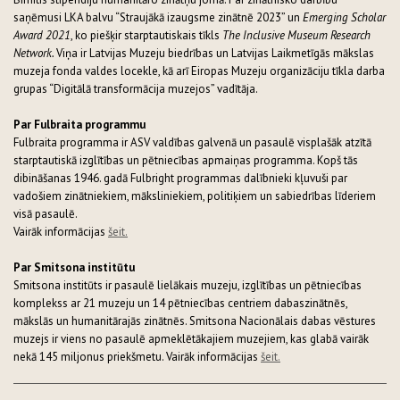
saņēmusi LKA balvu “Straujākā izaugsme zinātnē 2023” un
Emerging Scholar
Award 2021
, ko piešķir starptautiskais tīkls
The Inclusive Museum Research
Network.
Viņa ir Latvijas Muzeju biedrības un Latvijas Laikmetīgās mākslas
muzeja fonda valdes locekle, kā arī Eiropas Muzeju organizāciju tīkla darba
grupas “Digitālā transformācija muzejos” vadītāja.
Par Fulbraita programmu
Fulbraita programma ir ASV valdības galvenā un pasaulē visplašāk atzītā
starptautiskā izglītības un pētniecības apmaiņas programma. Kopš tās
dibināšanas 1946. gadā Fulbright programmas dalībnieki kļuvuši par
vadošiem zinātniekiem, māksliniekiem, politiķiem un sabiedrības līderiem
visā pasaulē.
Vairāk informācijas
šeit.
Par Smitsona institūtu
Smitsona institūts ir pasaulē lielākais muzeju, izglītības un pētniecības
komplekss ar 21 muzeju un 14 pētniecības centriem dabaszinātnēs,
mākslās un humanitārajās zinātnēs. Smitsona Nacionālais dabas vēstures
muzejs ir viens no pasaulē apmeklētākajiem muzejiem, kas glabā vairāk
nekā 145 miljonus priekšmetu. Vairāk informācijas
šeit.