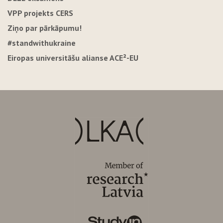
VPP projekts CERS
Ziņo par pārkāpumu!
#standwithukraine
Eiropas universitāšu alianse ACE²-EU