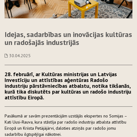
Idejas, sadarbības un inovācijas kultūras
un radošajās industrijās
30.04.2025
28. februārī, ar Kultūras ministrijas un Latvijas
Investīciju un attīstības aģentūras Radošo
industriju pārstāvniecības atbalstu, notika tikšanās,
kurā tika diskutēts par kultūras un radošo industriju
attīstību Eiropā.
Pasākumā ar savām prezentācijām uzstājās ekspertes no Somijas –
Kati Uusi-Rauva, kura stāstīja par radošo industriju atbalsta attīstību
Eiropā un Kriista Petäjäjärvi, daloties atziņās par radošo jomu
sadarbību ilgtspējīgai nākotnei.