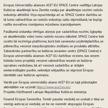
Eiropas Universitāšu alianses ACE²-EU SPACE Centre vadītāja Latvijas
Kultūras akadēmijā Ieva Zemīte runāja par akadēmijas nozīmi radošo
industriju attīstībā. Viņa iepazīstināja arī ar SPACE Centre darbību un
tā lomu sabiedrības un radošo industriju saišu stiprināšanā, lai kopīgi
radītu inovatīvus risinājumus mūsdienu izaicinājumiem.
Pasākumā izskanēja vērtīgas atziņas par sadarbības nozīmi, ilgtspēju
un akadēmiskās vides lomu radošo nozaru nākotnē. SPACE Centre tiek
izcelts kā nozīmīga platforma, kurā tiek savienota uzņēmējdarbība un
pētniecība, veicinot starpdisciplināru zināšanu un produktu attīstību.
Sabiedrisko partnerību un kultūras iesaistes centrs (SPACE Centre) ir
Eiropas universitāšu alianses ACE²-EU darbības virziens, kas ieņem
būtisku lomu projektā, veicinot sabiedrības iesaisti un kultūras
izpratnes veidošanu, kā arī veicinot sadarbību ar ārējām
ieinteresētajām pusēm, sekmējot iekļautību un stiprinot Eiropas
identitāti caur kultūras apmaiņu.
Vairāk par Eiropas universitāšu aliansi ACE²-EU un tajā plānotajām
aktivitātēm var uzzināt:
https://www.ace2eu.eu/
Projektu līdzfinansē Latvijas Republikas Kultūras ministrija.
Finansē Eiropas Savienība. Tomēr paustie viedokļi un uzskati ir tikai un
vienīgi autora(-u) viedokļi, un tie ne vienmēr atspoguļo Eiropas