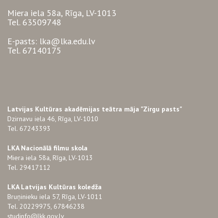
Miera iela 58a, Rīga, LV-1013
Tel. 63509748
E-pasts: lka@lka.edu.lv
Tel. 67140175
Latvijas Kultūras akadēmijas teātra māja "Zirgu pasts"
Dzirnavu iela 46, Rīga, LV-1010
Tel. 67243393
LKA Nacionālā filmu skola
Miera iela 58a, Rīga, LV-1013
Tel. 29417112
LKA Latvijas Kultūras koledža
Bruņinieku iela 57, Rīga, LV-1011
Tel. 20229975, 67846238
studinfo@lkk.gov.lv