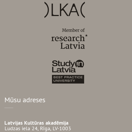
Mūsu adreses
Latvijas Kultūras akadēmija
Ludzas iela 24, Rīga, LV-1003