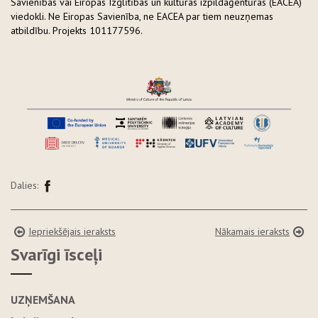
Savienības vai Eiropas Izglītības un kultūras izpildaģentūras (EACEA)
viedokli. Ne Eiropas Savienība, ne EACEA par tiem neuzņemas
atbildību. Projekts 101177596.
Dalies:
Iepriekšējais ieraksts
Nākamais ieraksts
Svarīgi īsceļi
UZŅEMŠANA