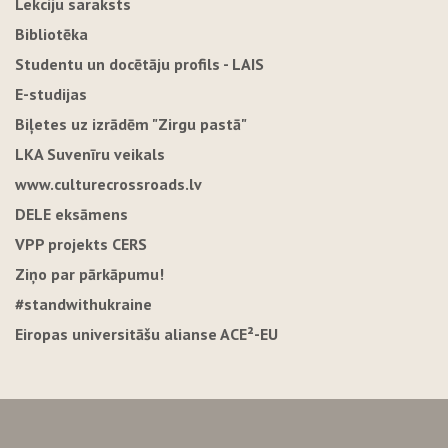
Lekciju saraksts
Bibliotēka
Studentu un docētāju profils - LAIS
E-studijas
Biļetes uz izrādēm "Zirgu pastā"
LKA Suvenīru veikals
www.culturecrossroads.lv
DELE eksāmens
VPP projekts CERS
Ziņo par pārkāpumu!
#standwithukraine
Eiropas universitāšu alianse ACE²-EU