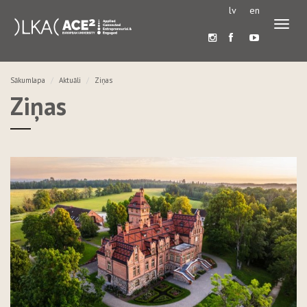
lv
en
Pārslē
navigā
Sākumlapa
Aktuāli
Ziņas
Ziņas