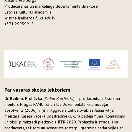
Kristīne Freiberga
Producēšanas un mārketinga departamenta direktore
Latvijas Kultūras akadēmija
kristine.freiberga@lka.edu.lv
+371 29939915
Par vasaras skolas lektoriem
Dr. Radims Prohāzka
(
Radim Procházka
) ir producents, režisors un
mentors Prāgas FAMU, kā arī tās Dokumentālā kino nodaļas
absolvents (2006). Viņš ir ilggadējs Čehoslovākijas Jaunā viļņa
meistara Karela Vačeka līdzstrādnieks, kura pēdējā filma “Komunisms
un tīkls” pirmizrādi piedzīvoja IFFR 2020. Prohāzka ir strādājis kā
producents, režisors un scenārists, tostarp ilgtermiņā sadarbojies ar