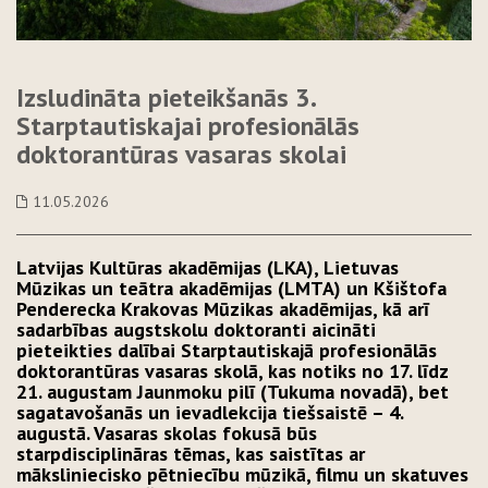
Izsludināta pieteikšanās 3.
Starptautiskajai profesionālās
doktorantūras vasaras skolai
11.05.2026
Latvijas Kultūras akadēmijas (LKA), Lietuvas
Mūzikas un teātra akadēmijas (LMTA) un Kšištofa
Penderecka Krakovas Mūzikas akadēmijas, kā arī
sadarbības augstskolu doktoranti aicināti
pieteikties dalībai Starptautiskajā profesionālās
doktorantūras vasaras skolā, kas notiks no 17. līdz
21. augustam Jaunmoku pilī (Tukuma novadā), bet
sagatavošanās un ievadlekcija tiešsaistē – 4.
augustā. Vasaras skolas fokusā būs
starpdisciplināras tēmas, kas saistītas ar
māksliniecisko pētniecību mūzikā, filmu un skatuves