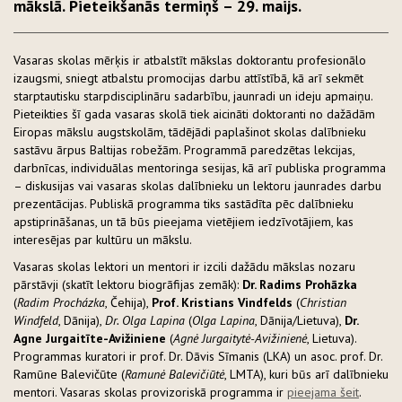
mākslā. Pieteikšanās termiņš – 29. maijs.
Vasaras skolas mērķis ir atbalstīt mākslas doktorantu profesionālo
izaugsmi, sniegt atbalstu promocijas darbu attīstībā, kā arī sekmēt
starptautisku starpdisciplināru sadarbību, jaunradi un ideju apmaiņu.
Pieteikties šī gada vasaras skolā tiek aicināti doktoranti no dažādām
Eiropas mākslu augstskolām, tādējādi paplašinot skolas dalībnieku
sastāvu ārpus Baltijas robežām. Programmā paredzētas lekcijas,
darbnīcas, individuālas mentoringa sesijas, kā arī publiska programma
– diskusijas vai vasaras skolas dalībnieku un lektoru jaunrades darbu
prezentācijas. Publiskā programma tiks sastādīta pēc dalībnieku
apstiprināšanas, un tā būs pieejama vietējiem iedzīvotājiem, kas
interesējas par kultūru un mākslu.
Vasaras skolas lektori un mentori ir izcili dažādu mākslas nozaru
pārstāvji (skatīt lektoru biogrāfijas zemāk):
Dr. Radims Prohāzka
(
Radim Procházka
, Čehija),
Prof. Kristians Vindfelds
(
Christian
Windfeld
, Dānija),
Dr. Olga Lapina
(
Olga Lapina
, Dānija/Lietuva),
Dr.
Agne Jurgaitīte-Avižiniene
(
Agnė Jurgaitytė-Avižinienė
, Lietuva).
Programmas kuratori ir prof. Dr. Dāvis Sīmanis (LKA) un asoc. prof. Dr.
Ramūne Balevičūte (
Ramunė Balevičiūtė
, LMTA), kuri būs arī dalībnieku
mentori. Vasaras skolas provizoriskā programma ir
pieejama šeit
.