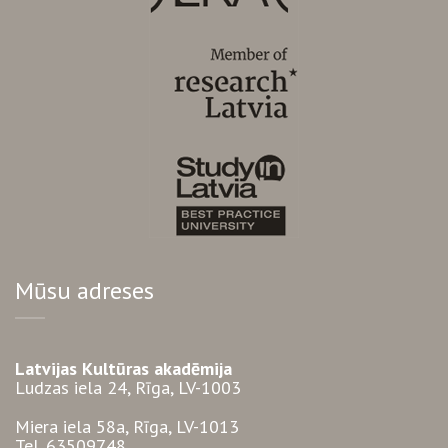
Mūsu adreses
Latvijas Kultūras akadēmija
Ludzas iela 24, Rīga, LV-1003
Miera iela 58a, Rīga, LV-1013
Tel. 63509748