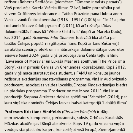
režisoru Robertu Sedlāčeku (piemēram, “Ģimene ir valsts pamats”).
Viņš producēja Karela Vačeka filmas “Záviš, kníže pornofolku pod
vlivem Griffithovy Intolerance a Tatiho Prázdnin pana Hulota aneb
Vznik a zánik Československa (1918 - 1992)” (2006) un “Tmář a jeho
rod aneb Slzavé údolí pyramid” (2011), kā arī režisēja tādas
dokumentālās filmas kā “Whose Child Is It” (kopā ar Mareku Dudu),
kas 2014. gadā
Academia Film Olomouc
festivālā tika atzīta par
labāko Čehijas populāri-izglītojošo filmu. Kopā ar Janu Buštu viņš
sarakstīja scenāriju elektrominimālistiskajai dokumentālajai operetei
Televise bude!
2024. gadā viņš producēja Jana Čehla leļļu īsfilmu
“Lawrence of Moravia” un Lukāša Masnera spēlfilmu “The Price of a
Story”, kas ir pirmais Čehijas un Grenlandes kopražojums. Kopš 2012.
gada viņš māca starptautiskos studentus FAMU un konsultē jaunos
režisorus akadēmijas sagatavošanas programmā. Viņš ir Audiovizuālo
producentu asociācijas valdes loceklis, Eiropas Kinoakadēmijas biedrs
un piedalās programmā “Producer on the Move 2011”. Viņš ir arī
producējis Štepana Altrihtera debijas spēlfilmu “Schmitke” (2014), par
kuru viņš tika nominēts Čehijas lauvas balvai kategorijā “Labākā filma”.
Profesors Kristians Vindfelds
(
Christian Windfeld
) ir dāņu
improvizators, komponists, perkusionists, solists, Orhūsas Karaliskās
Mūzikas akadēmijas Dānijā absolvents. Kopš 19 gadu vecuma viņš ir
veidojis starptautisku karjeru, koncertējot visā Eiropā, Ziemeļamerikā