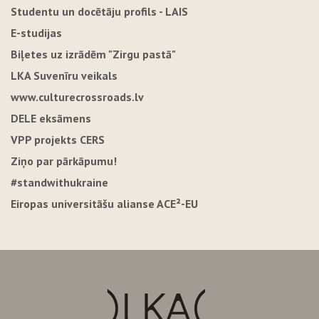
Studentu un docētāju profils - LAIS
E-studijas
Biļetes uz izrādēm "Zirgu pastā"
LKA Suvenīru veikals
www.culturecrossroads.lv
DELE eksāmens
VPP projekts CERS
Ziņo par pārkāpumu!
#standwithukraine
Eiropas universitāšu alianse ACE²-EU