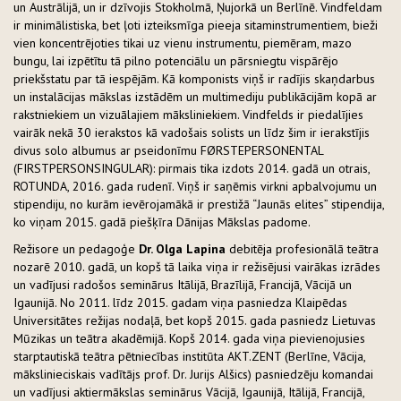
un Austrālijā, un ir dzīvojis Stokholmā, Ņujorkā un Berlīnē. Vindfeldam
ir minimālistiska, bet ļoti izteiksmīga pieeja sitaminstrumentiem, bieži
vien koncentrējoties tikai uz vienu instrumentu, piemēram, mazo
bungu, lai izpētītu tā pilno potenciālu un pārsniegtu vispārējo
priekšstatu par tā iespējām. Kā komponists viņš ir radījis skaņdarbus
un instalācijas mākslas izstādēm un multimediju publikācijām kopā ar
rakstniekiem un vizuālajiem māksliniekiem. Vindfelds ir piedalījies
vairāk nekā 30 ierakstos kā vadošais solists un līdz šim ir ierakstījis
divus solo albumus ar pseidonīmu FØRSTEPERSONENTAL
(FIRSTPERSONSINGULAR): pirmais tika izdots 2014. gadā un otrais,
ROTUNDA, 2016. gada rudenī. Viņš ir saņēmis virkni apbalvojumu un
stipendiju, no kurām ievērojamākā ir prestižā “Jaunās elites” stipendija,
ko viņam 2015. gadā piešķīra Dānijas Mākslas padome.
Režisore un pedagoģe
Dr. Olga Lapina
debitēja profesionālā teātra
nozarē 2010. gadā, un kopš tā laika viņa ir režisējusi vairākas izrādes
un vadījusi radošos seminārus Itālijā, Brazīlijā, Francijā, Vācijā un
Igaunijā. No 2011. līdz 2015. gadam viņa pasniedza Klaipēdas
Universitātes režijas nodaļā, bet kopš 2015. gada pasniedz Lietuvas
Mūzikas un teātra akadēmijā. Kopš 2014. gada viņa pievienojusies
starptautiskā teātra pētniecības institūta AKT.ZENT (Berlīne, Vācija,
mākslinieciskais vadītājs prof. Dr. Jurijs Alšics) pasniedzēju komandai
un vadījusi aktiermākslas seminārus Vācijā, Igaunijā, Itālijā, Francijā,