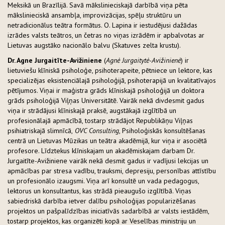
Meksikā un Brazīlijā. Savā mākslinieciskajā darbībā viņa pēta
mākslinieciskā ansambļa, improvizācijas, spēļu struktūru un
netradicionālus teātra formātus. O. Lapina ir iestudējusi dažādas
izrādes valsts teātros, un četras no viņas izrādēm ir apbalvotas ar
Lietuvas augstāko nacionālo balvu (Skatuves zelta krustu).
Dr. Agne Jurgaitīte-Avižiniene
(
Agnė Jurgaitytė-Avižinienė
) ir
lietuviešu klīniskā psiholoģe, psihoterapeite, pētniece un lektore, kas
specializējas eksistenciālajā psiholoģijā, psihoterapijā un kvalitatīvajos
pētījumos. Viņai ir maģistra grāds klīniskajā psiholoģijā un doktora
grāds psiholoģijā Viļņas Universitātē. Vairāk nekā divdesmit gadus
viņa ir strādājusi klīniskajā praksē, augstākajā izglītībā un
profesionālajā apmācībā, tostarp strādājot Republikāņu Viļņas
psihiatriskajā slimnīcā,
OVC Consulting
, Psiholoģiskās konsultēšanas
centrā un Lietuvas Mūzikas un teātra akadēmijā, kur viņa ir asociētā
profesore. Līdztekus klīniskajam un akadēmiskajam darbam Dr.
Jurgaitīte-Avižiniene vairāk nekā desmit gadus ir vadījusi lekcijas un
apmācības par stresa vadību, trauksmi, depresiju, personības attīstību
un profesionālo izaugsmi. Viņa arī konsultē un vada pedagogus,
lektorus un konsultantus, kas strādā pieaugušo izglītībā. Viņas
sabiedriskā darbība ietver dalību psiholoģijas popularizēšanas
projektos un pašpalīdzības iniciatīvās sadarbībā ar valsts iestādēm,
tostarp projektos, kas organizēti kopā ar Veselības ministriju un