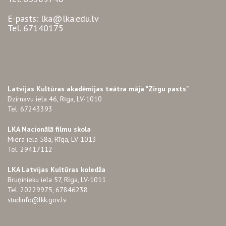
E-pasts: lka@lka.edu.lv
Tel. 67140175
Latvijas Kultūras akadēmijas teātra māja "Zirgu pasts"
Dzirnavu iela 46, Rīga, LV-1010
Tel. 67243393
LKA Nacionālā filmu skola
Miera iela 58a, Rīga, LV-1013
Tel. 29417112
LKA Latvijas Kultūras koledža
Bruņinieku iela 57, Rīga, LV-1011
Tel. 20229975, 67846238
studinfo@lkk.gov.lv