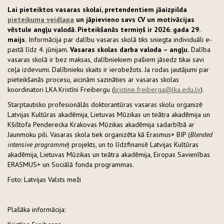
Lai pieteiktos vasaras skolai, pretendentiem jāaizpilda
pieteikuma veidlapa
un jāpievieno savs CV un motivācijas
vēstule angļu valodā. Pieteikšanās termiņš ir 2026. gada 29.
maijs.
Informācija par dalību vasaras skolā tiks sniegta individuāli e-
pastā līdz 4. jūnijam.
Vasaras skolas darba valoda – angļu.
Dalība
vasaras skolā ir bez maksas, dalībniekiem pašiem jāsedz tikai savi
ceļa izdevumi. Dalībnieku skaits ir ierobežots. Ja rodas jautājumi par
pieteikšanās procesu, aicinām sazināties ar vasaras skolas
koordinatori LKA Kristīni Freibergu (
kristine.freiberga@lka.edu.lv
).
Starptautisko profesionālās doktorantūras vasaras skolu organizē
Latvijas Kultūras akadēmija, Lietuvas Mūzikas un teātra akadēmija un
Kšištofa Penderecka Krakovas Mūzikas akadēmija sadarbībā ar
Jaunmoku pili. Vasaras skola tiek organizēta kā Erasmus+ BIP (
Blended
intensive programme
) projekts, un to līdzfinansē Latvijas Kultūras
akadēmija, Lietuvas Mūzikas un teātra akadēmija, Eiropas Savienības
ERASMUS+ un Sociālā fonda programmas.
Foto: Latvijas Valsts meži
Plašāka informācija: