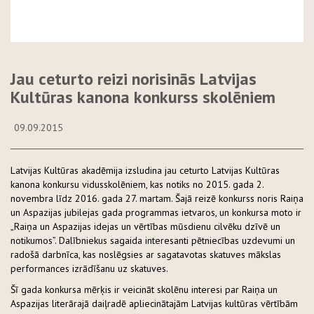
Jau ceturto reizi norisinās Latvijas
Kultūras kanona konkurss skolēniem
09.09.2015
Latvijas Kultūras akadēmija izsludina jau ceturto Latvijas Kultūras
kanona konkursu vidusskolēniem, kas notiks no 2015. gada 2.
novembra līdz 2016. gada 27. martam. Šajā reizē konkurss noris Raiņa
un Aspazijas jubilejas gada programmas ietvaros, un konkursa moto ir
„Raiņa un Aspazijas idejas un vērtības mūsdienu cilvēku dzīvē un
notikumos”. Dalībniekus sagaida interesanti pētniecības uzdevumi un
radošā darbnīca, kas noslēgsies ar sagatavotas skatuves mākslas
performances izrādīšanu uz skatuves.
Šī gada konkursa mērķis ir veicināt skolēnu interesi par Raiņa un
Aspazijas literārajā daiļradē apliecinātajām Latvijas kultūras vērtībām