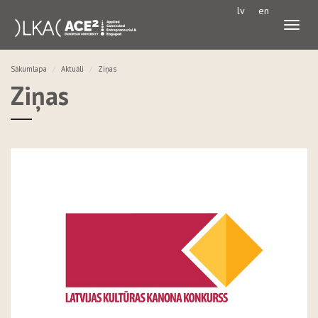
lv
en
Pārslē
navigā
Sākumlapa
Aktuāli
Ziņas
Ziņas