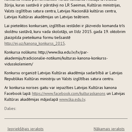
žūrija, kuras sastāvā ir pārstāvji no LR Saeimas, Kultūras ministrijas,
Valsts izglītības satura centra, Latvijas Nacionālā kultūras centra,
Latvijas Kultūras akadēmijas un Latvijas teātriem.
Lai pieteiktos konkursam, izglītības iestādei ir jāizveido komanda trīs
skolēnu sastāvā, kuru vada skolotājs, un līdz 2015. gada 19. oktobrim
jāaizpilda pieteikuma formu tiešsaistē
http://ej.uz/kanona_konkurss_2015
.
Konkursa nolikums: http://www.lka.edu.lv/lv/par-
akademiju/tradicionalie-notikumi/kulturas-kanona-konkurss-
vidusskoleniem/
Konkursu organizē Latvijas Kultūras akadēmija sadarbībā ar Latvijas
Republikas Kultūras ministriju un Valsts izglītības satura centru.
Ar konkursa norises gaitu var iepazīties Latvijas Kultūras kanona
Facebook lapā:
https://www.facebook.com/kulturaskanons
un Latvijas
Kultūras akadēmijas mājaslapā
www.lka.edu.lv
.
Dalies:
Iepriekšējais ieraksts
Nākamais ieraksts