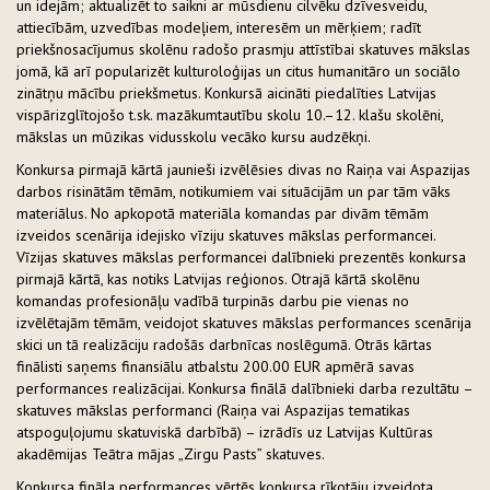
un idejām; aktualizēt to saikni ar mūsdienu cilvēku dzīvesveidu,
attiecībām, uzvedības modeļiem, interesēm un mērķiem; radīt
priekšnosacījumus skolēnu radošo prasmju attīstībai skatuves mākslas
jomā, kā arī popularizēt kulturoloģijas un citus humanitāro un sociālo
zinātņu mācību priekšmetus. Konkursā aicināti piedalīties Latvijas
vispārizglītojošo t.sk. mazākumtautību skolu 10.–12. klašu skolēni,
mākslas un mūzikas vidusskolu vecāko kursu audzēkņi.
Konkursa pirmajā kārtā jaunieši izvēlēsies divas no Raiņa vai Aspazijas
darbos risinātām tēmām, notikumiem vai situācijām un par tām vāks
materiālus. No apkopotā materiāla komandas par divām tēmām
izveidos scenārija idejisko vīziju skatuves mākslas performancei.
Vīzijas skatuves mākslas performancei dalībnieki prezentēs konkursa
pirmajā kārtā, kas notiks Latvijas reģionos. Otrajā kārtā skolēnu
komandas profesionāļu vadībā turpinās darbu pie vienas no
izvēlētajām tēmām, veidojot skatuves mākslas performances scenārija
skici un tā realizāciju radošās darbnīcas noslēgumā. Otrās kārtas
finālisti saņems finansiālu atbalstu 200.00 EUR apmērā savas
performances realizācijai. Konkursa finālā dalībnieki darba rezultātu –
skatuves mākslas performanci (Raiņa vai Aspazijas tematikas
atspoguļojumu skatuviskā darbībā) – izrādīs uz Latvijas Kultūras
akadēmijas Teātra mājas „Zirgu Pasts” skatuves.
Konkursa fināla performances vērtēs konkursa rīkotāju izveidota