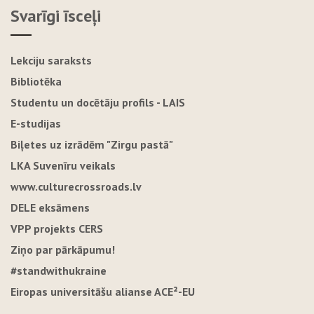
Svarīgi īsceļi
Lekciju saraksts
Bibliotēka
Studentu un docētāju profils - LAIS
E-studijas
Biļetes uz izrādēm "Zirgu pastā"
LKA Suvenīru veikals
www.culturecrossroads.lv
DELE eksāmens
VPP projekts CERS
Ziņo par pārkāpumu!
#standwithukraine
Eiropas universitāšu alianse ACE²-EU