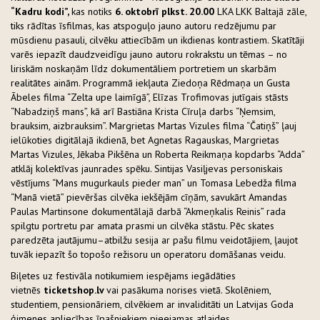
“Kadru kodi”,
kas notiks
6. oktobrī plkst. 20.00
LKA LKK Baltajā zāle,
tiks rādītas īsfilmas, kas atspoguļo jauno autoru redzējumu par
mūsdienu pasauli, cilvēku attiecībām un ikdienas kontrastiem. Skatītāji
varēs iepazīt daudzveidīgu jauno autoru rokrakstu un tēmas – no
liriskām noskaņām līdz dokumentāliem portretiem un skarbām
realitātes ainām. Programmā iekļauta Ziedoņa Rēdmaņa un Gusta
Ābeles filma “Zelta upe laimīgā”, Elīzas Trofimovas jutīgais stāsts
“Nabadziņš mans”, kā arī Bastiāna Krista Cīruļa darbs “Ņemsim,
brauksim, aizbrauksim”. Margrietas Martas Vizules filma “Čatiņš” ļauj
ielūkoties digitālajā ikdienā, bet Agnetas Ragauskas, Margrietas
Martas Vizules, Jēkaba Pikšēna un Roberta Reikmaņa kopdarbs “Adda”
atklāj kolektīvas jaunrades spēku. Sintijas Vasiļjevas personiskais
vēstījums “Mans mugurkauls pieder man” un Tomasa Lebedža filma
“Manā vietā” pievēršas cilvēka iekšējām cīņām, savukārt Amandas
Paulas Martinsone dokumentālajā darbā “Akmeņkalis Reinis” rada
spilgtu portretu par amata prasmi un cilvēka stāstu. Pēc skates
paredzēta jautājumu–atbilžu sesija ar pašu filmu veidotājiem, ļaujot
tuvāk iepazīt šo topošo režisoru un operatoru domāšanas veidu.
Biļetes uz festivāla notikumiem iespējams iegādāties
vietnēs
ticketshop.lv
vai pasākuma norises vietā. Skolēniem,
studentiem, pensionāriem, cilvēkiem ar invaliditāti un Latvijas Goda
ģimenes apliecības īpašniekiem pieejamas atlaides.