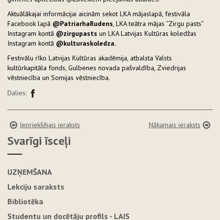
Aktuālākajai informācijai aicinām sekot LKA mājaslapā, festivāla
Facebook lapā
@PatriarhaRudens
, LKA teātra mājas “Zirgu pasts”
Instagram kontā
@zirgupasts
un LKA Latvijas Kultūras koledžas
Instagram kontā
@kulturaskoledza.
Festivālu rīko Latvijas Kultūras akadēmija, atbalsta Valsts
kultūrkapitāla fonds, Gulbenes novada pašvaldība, Zviedrijas
vēstniecība un Somijas vēstniecība.
Dalies:
Iepriekšējais ieraksts
Nākamais ieraksts
Svarīgi īsceļi
UZŅEMŠANA
Lekciju saraksts
Bibliotēka
Studentu un docētāju profils - LAIS