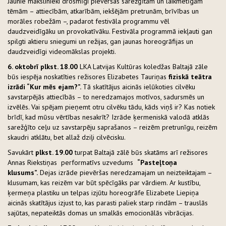
Jaunie mākslinieki drosmīgi pievēršas sarežģītām un laikmetīgām
tēmām – attiecībām, atkarībām, iekšējām pretrunām, brīvības un
morāles robežām –, padarot festivāla programmu vēl
daudzveidīgāku un provokatīvāku. Festivāla programmā iekļauti gan
spilgti aktieru sniegumi un režijas, gan jaunas horeogrāfijas un
daudzveidīgi videomākslas projekti.
6. oktobrī plkst. 18.00
LKA Latvijas Kultūras koledžas Baltajā zāle
būs iespēja noskatīties režisores Elizabetes Tauriņas
fiziskā teātra
izrādi “Kur mēs ejam?”.
Tā skatītājus aicinās ielūkoties cilvēku
savstarpējās attiecībās – to neredzamajos motīvos, sadursmēs un
izvēlēs. Vai spējam pieņemt otru cilvēku tādu, kāds viņš ir? Kas notiek
brīdī, kad mūsu vērtības nesakrīt? Izrāde ķermeniskā valodā atklās
sarežģīto ceļu uz savstarpēju saprašanos – reizēm pretrunīgu, reizēm
skaudri atklātu, bet allaž dziļi cilvēcisku.
Savukārt
plkst. 19.00
turpat Baltajā zālē būs skatāms arī režisores
Annas Riekstiņas performatīvs uzvedums
“Pasteļtoņa
klusums”.
Dejas izrāde pievēršas neredzamajam un neizteiktajam –
klusumam, kas reizēm var būt spēcīgāks par vārdiem. Ar kustību,
ķermeņa plastiku un telpas izjūtu horeogrāfe Elizabete Liepiņa
aicinās skatītājus izjust to, kas parasti paliek starp rindām – trauslās
sajūtas, nepateiktās domas un smalkās emocionālās vibrācijas.