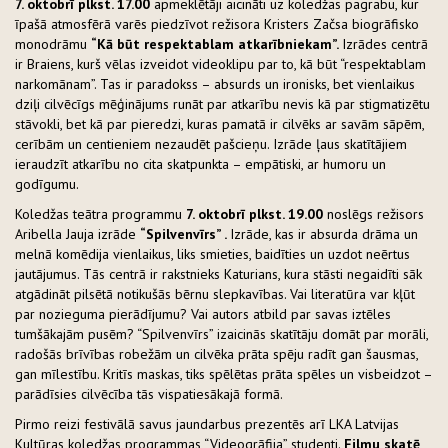
7. oktobrī plkst. 17.00
apmeklētāji aicināti uz koledžas pagrabu, kur
īpašā atmosfērā varēs piedzīvot režisora Kristers Začsa biogrāfisko
monodrāmu
“Kā būt respektablam atkarībniekam”.
Izrādes centrā
ir Braiens, kurš vēlas izveidot videoklipu par to, kā būt “respektablam
narkomānam”. Tas ir paradokss – absurds un ironisks, bet vienlaikus
dziļi cilvēcīgs mēģinājums runāt par atkarību nevis kā par stigmatizētu
stāvokli, bet kā par pieredzi, kuras pamatā ir cilvēks ar savām sāpēm,
cerībām un centieniem nezaudēt pašcieņu. Izrāde ļaus skatītājiem
ieraudzīt atkarību no cita skatpunkta – empātiski, ar humoru un
godīgumu.
Koledžas teātra programmu
7. oktobrī plkst. 19.00
noslēgs režisors
Aribella Jauja izrāde
“Spilvenvīrs” .
Izrāde, kas ir absurda drāma un
melnā komēdija vienlaikus, liks smieties, baidīties un uzdot neērtus
jautājumus. Tās centrā ir rakstnieks Katurians, kura stāsti negaidīti sāk
atgādināt pilsētā notikušās bērnu slepkavības. Vai literatūra var kļūt
par nozieguma pierādījumu? Vai autors atbild par savas iztēles
tumšākajām pusēm? “Spilvenvīrs” izaicinās skatītāju domāt par morāli,
radošās brīvības robežām un cilvēka prāta spēju radīt gan šausmas,
gan mīlestību. Kritīs maskas, tiks spēlētas prāta spēles un visbeidzot –
parādīsies cilvēcība tās vispatiesākajā formā.
Pirmo reizi festivālā savus jaundarbus prezentēs arī LKA Latvijas
Kultūras koledžas programmas “Videogrāfija” studenti.
Filmu skatē