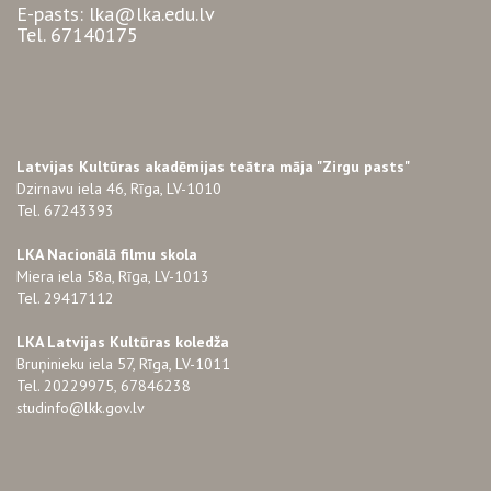
E-pasts: lka@lka.edu.lv
Tel. 67140175
Latvijas Kultūras akadēmijas teātra māja "Zirgu pasts"
Dzirnavu iela 46, Rīga, LV-1010
Tel. 67243393
LKA Nacionālā filmu skola
Miera iela 58a, Rīga, LV-1013
Tel. 29417112
LKA Latvijas Kultūras koledža
Bruņinieku iela 57, Rīga, LV-1011
Tel. 20229975, 67846238
studinfo@lkk.gov.lv