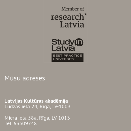
Mūsu adreses
Latvijas Kultūras akadēmija
Ludzas iela 24, Rīga, LV-1003
Miera iela 58a, Rīga, LV-1013
Tel. 63509748