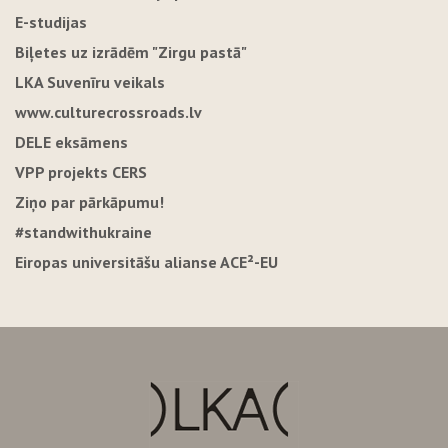
E-studijas
Biļetes uz izrādēm "Zirgu pastā"
LKA Suvenīru veikals
www.culturecrossroads.lv
DELE eksāmens
VPP projekts CERS
Ziņo par pārkāpumu!
#standwithukraine
Eiropas universitāšu alianse ACE²-EU