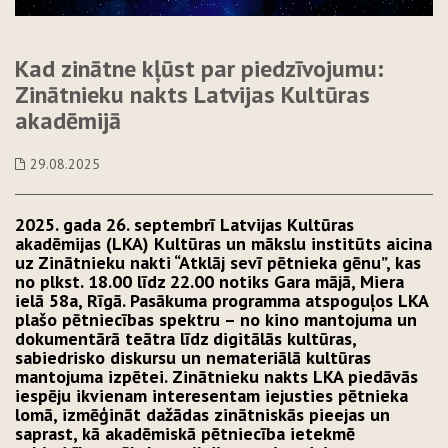
Kad zinātne kļūst par piedzīvojumu:
Zinātnieku nakts Latvijas Kultūras
akadēmijā
29.08.2025
2025. gada 26. septembrī Latvijas Kultūras
akadēmijas (LKA) Kultūras un mākslu institūts aicina
uz Zinātnieku nakti “Atklāj sevī pētnieka gēnu”, kas
no plkst. 18.00 līdz 22.00 notiks Gara mājā, Miera
ielā 58a, Rīgā. Pasākuma programma atspoguļos LKA
plašo pētniecības spektru – no kino mantojuma un
dokumentārā teātra līdz digitālās kultūras,
sabiedrisko diskursu un nemateriālā kultūras
mantojuma izpētei. Zinātnieku nakts LKA piedāvās
iespēju ikvienam interesentam iejusties pētnieka
lomā, izmēģināt dažādas zinātniskās pieejas un
saprast, kā akadēmiskā pētniecība ietekmē