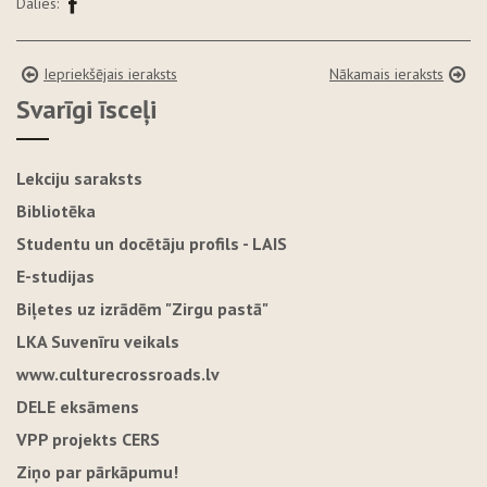
Dalies:
Iepriekšējais ieraksts
Nākamais ieraksts
Svarīgi īsceļi
Lekciju saraksts
Bibliotēka
Studentu un docētāju profils - LAIS
E-studijas
Biļetes uz izrādēm "Zirgu pastā"
LKA Suvenīru veikals
www.culturecrossroads.lv
DELE eksāmens
VPP projekts CERS
Ziņo par pārkāpumu!