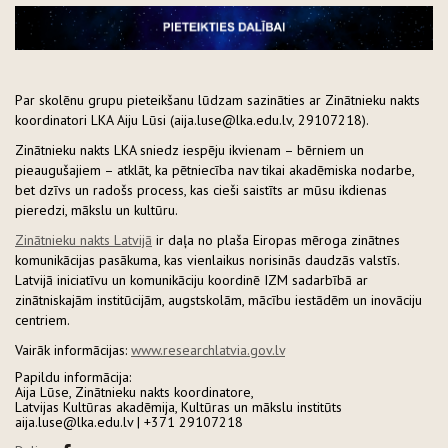
Par skolēnu grupu pieteikšanu lūdzam sazināties ar Zinātnieku nakts
koordinatori LKA Aiju Lūsi (aija.luse@lka.edu.lv, 29107218).
Zinātnieku nakts LKA sniedz iespēju ikvienam – bērniem un
pieaugušajiem – atklāt, ka pētniecība nav tikai akadēmiska nodarbe,
bet dzīvs un radošs process, kas cieši saistīts ar mūsu ikdienas
pieredzi, mākslu un kultūru.
Zinātnieku nakts Latvijā
ir daļa no plaša Eiropas mēroga zinātnes
komunikācijas pasākuma, kas vienlaikus norisinās daudzās valstīs.
Latvijā iniciatīvu un komunikāciju koordinē IZM sadarbībā ar
zinātniskajām institūcijām, augstskolām, mācību iestādēm un inovāciju
centriem.
Vairāk informācijas:
www.researchlatvia.gov.lv
Papildu informācija:
Aija Lūse, Zinātnieku nakts koordinatore,
Latvijas Kultūras akadēmija, Kultūras un mākslu institūts
aija.luse@lka.edu.lv | +371 29107218