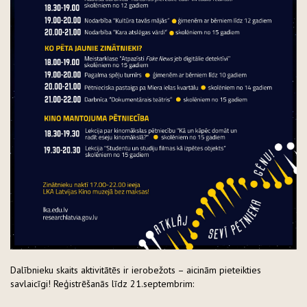
Dalībnieku skaits aktivitātēs ir ierobežots – aicinām pieteikties
savlaicīgi! Reģistrēšanās līdz 21.septembrim: