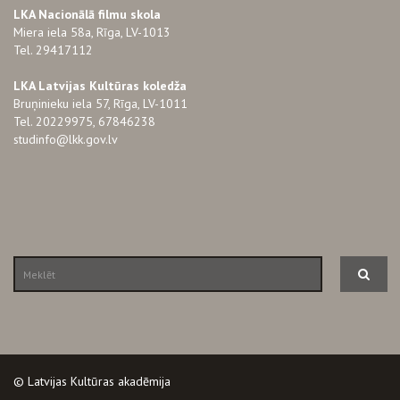
LKA Nacionālā filmu skola
Miera iela 58a, Rīga, LV-1013
Tel. 29417112
LKA Latvijas Kultūras koledža
Bruņinieku iela 57, Rīga, LV-1011
Tel. 20229975, 67846238
studinfo@lkk.gov.lv
© Latvijas Kultūras akadēmija