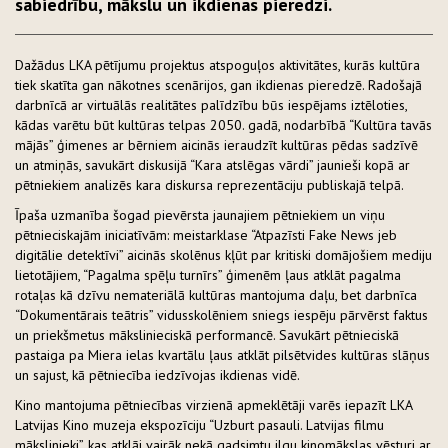
sabiedrību, mākslu un ikdienas pieredzi.
Dažādus LKA pētījumu projektus atspoguļos aktivitātes, kurās kultūra
tiek skatīta gan nākotnes scenārijos, gan ikdienas pieredzē. Radošajā
darbnīcā ar virtuālās realitātes palīdzību būs iespējams iztēloties,
kādas varētu būt kultūras telpas 2050. gadā, nodarbībā “Kultūra tavās
mājās” ģimenes ar bērniem aicinās ieraudzīt kultūras pēdas sadzīvē
un atmiņās, savukārt diskusijā “Kara atslēgas vārdi” jaunieši kopā ar
pētniekiem analizēs kara diskursa reprezentāciju publiskajā telpā.
Īpaša uzmanība šogad pievērsta jaunajiem pētniekiem un viņu
pētnieciskajām iniciatīvām: meistarklase “Atpazīsti Fake News jeb
digitālie detektīvi” aicinās skolēnus kļūt par kritiski domājošiem mediju
lietotājiem, “Pagalma spēļu turnīrs” ģimenēm ļaus atklāt pagalma
rotaļas kā dzīvu nemateriālā kultūras mantojuma daļu, bet darbnīca
“Dokumentārais teātris” vidusskolēniem sniegs iespēju pārvērst faktus
un priekšmetus mākslinieciskā performancē. Savukārt pētnieciskā
pastaiga pa Miera ielas kvartālu ļaus atklāt pilsētvides kultūras slāņus
un sajust, kā pētniecība iedzīvojas ikdienas vidē.
Kino mantojuma pētniecības virzienā apmeklētāji varēs iepazīt LKA
Latvijas Kino muzeja ekspozīciju “Uzburt pasauli. Latvijas filmu
mākslinieki”, kas atklāj vairāk nekā gadsimtu ilgu kinomākslas vēsturi ar