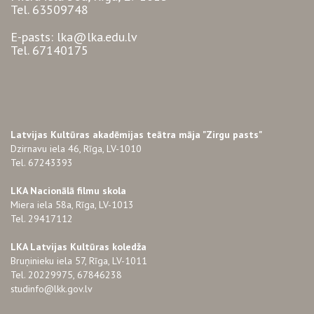
Tel. 63509748
E-pasts: lka@lka.edu.lv
Tel. 67140175
Latvijas Kultūras akadēmijas teātra māja "Zirgu pasts"
Dzirnavu iela 46, Rīga, LV-1010
Tel. 67243393
LKA Nacionālā filmu skola
Miera iela 58a, Rīga, LV-1013
Tel. 29417112
LKA Latvijas Kultūras koledža
Bruņinieku iela 57, Rīga, LV-1011
Tel. 20229975, 67846238
studinfo@lkk.gov.lv