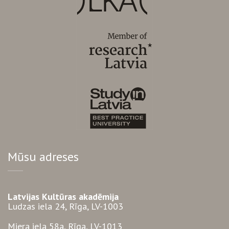
Mūsu adreses
Latvijas Kultūras akadēmija
Ludzas iela 24, Rīga, LV-1003
Miera iela 58a, Rīga, LV-1013