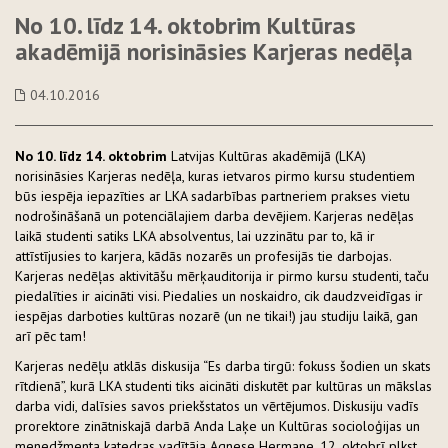
No 10. līdz 14. oktobrim Kultūras
akadēmijā norisināsies Karjeras nedēļa
04.10.2016
No 10. līdz 14. oktobrim
Latvijas Kultūras akadēmijā (LKA)
norisināsies Karjeras nedēļa, kuras ietvaros pirmo kursu studentiem
būs iespēja iepazīties ar LKA sadarbības partneriem prakses vietu
nodrošināšanā un potenciālajiem darba devējiem. Karjeras nedēļas
laikā studenti satiks LKA absolventus, lai uzzinātu par to, kā ir
attīstījusies to karjera, kādās nozarēs un profesijās tie darbojas.
Karjeras nedēļas aktivitāšu mērķauditorija ir pirmo kursu studenti, taču
piedalīties ir aicināti visi. Piedalies un noskaidro, cik daudzveidīgas ir
iespējas darboties kultūras nozarē (un ne tikai!) jau studiju laikā, gan
arī pēc tam!
Karjeras nedēļu atklās diskusija “Es darba tirgū: fokuss šodien un skats
rītdienā”, kurā LKA studenti tiks aicināti diskutēt par kultūras un mākslas
darba vidi, dalīsies savos priekšstatos un vērtējumos. Diskusiju vadīs
prorektore zinātniskajā darbā Anda Laķe un Kultūras socioloģijas un
menedžmenta katedras vadītāja Agnese Hermane. 12. oktobrī plkst.