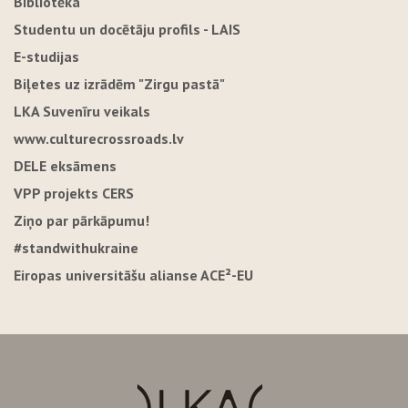
Bibliotēka
Studentu un docētāju profils - LAIS
E-studijas
Biļetes uz izrādēm "Zirgu pastā"
LKA Suvenīru veikals
www.culturecrossroads.lv
DELE eksāmens
VPP projekts CERS
Ziņo par pārkāpumu!
#standwithukraine
Eiropas universitāšu alianse ACE²-EU