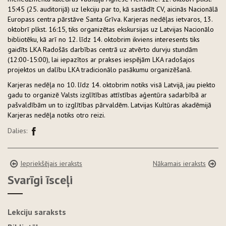
15:45 (25. auditorijā) uz lekciju par to, kā sastādīt CV, aicinās Nacionālā
Europass centra pārstāve Santa Grīva. Karjeras nedēļas ietvaros, 13.
oktobrī plkst. 16:15, tiks organizētas ekskursijas uz Latvijas Nacionālo
bibliotēku, kā arī no 12. līdz 14. oktobrim ikviens interesents tiks
gaidīts LKA Radošās darbības centrā uz atvērto durvju stundām
(12:00-15:00), lai iepazītos ar prakses iespējām LKA radošajos
projektos un dalību LKA tradicionālo pasākumu organizēšanā.
Karjeras nedēļa no 10. līdz 14. oktobrim notiks visā Latvijā, jau piekto
gadu to organizē Valsts izglītības attīstības aģentūra sadarbībā ar
pašvaldībām un to izglītības pārvaldēm. Latvijas Kultūras akadēmijā
Karjeras nedēļa notiks otro reizi.
Dalies:
Iepriekšējais ieraksts
Nākamais ieraksts
Svarīgi īsceļi
Lekciju saraksts