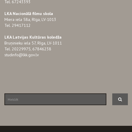
Tel. 67243393
LKA Nacionālā filmu skola
Miera iela 58a, Rīga, LV-1013
Tel. 29417112
LKA Latvijas Kultūras koledža
Bruņinieku iela 57, Rīga, LV-1011
Tel. 20229975, 67846238
studinfo@lkk.gov.lv