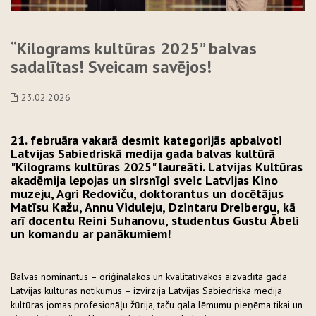
“Kilograms kultūras 2025” balvas
sadalītas! Sveicam savējos!
23.02.2026
21. februāra vakarā desmit kategorijās apbalvoti
Latvijas Sabiedriskā medija gada balvas kultūrā
"Kilograms kultūras 2025" laureāti. Latvijas Kultūras
akadēmija lepojas un sirsnīgi sveic Latvijas Kino
muzeju, Agri Redoviču, doktorantus un docētājus
Matīsu Kažu, Annu Viduleju, Dzintaru Dreibergu, kā
arī docentu Reini Suhanovu, studentus Gustu Ābeli
un komandu ar panākumiem!
Balvas nominantus – oriģinālākos un kvalitatīvākos aizvadītā gada
Latvijas kultūras notikumus – izvirzīja Latvijas Sabiedriskā medija
kultūras jomas profesionāļu žūrija, taču gala lēmumu pieņēma tikai un