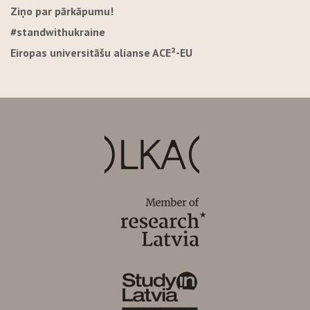
Ziņo par pārkāpumu!
#standwithukraine
Eiropas universitāšu alianse ACE²-EU