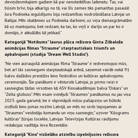
deviņdesmitajiem gadiem kā par nenoteiktības laikmetu. Tas, vai
būsim brīvi, bija atkarīgs no tā, vai šīs zemes tiks pamanītas pasaulē.
Jura Podnieka ieguldījums bija redzamības nodrošināšana Latvijai un
Baltijai. Mēs skatāmies uz Podnieka darbiem, uz viņa dienasgrāmatām
kā uz mantojumu, bet redzam, ka tas, ko viņš ir darījis un par ko ir
domājis, ir aktuālāks kā jebkad."
Kategorijā "Notikums" laurus plūca režisora Ginta Zilbaloža
animācijas filmas "Straume" starptautiskais triumfs un
apbalvojumi (studija "Dream Well Studio").
"Ne vien aizraujošā animācijas filma "Straume" ir iedvesmojusi mūs,
bet arī tās sasniegumi starptautiskajā arēnā, saņemot vairāk nekā 91
balvu dažādos prestižos kino festivālos un kultūras apbalvojumu
ceremonijās. Šie panākumi ir vēsturiski Latvijai, jo pirmo reizi ir
sasniegtas tādas virsotnes kā ASV Kinoakadēmijas balva "Oskars" un
"Zelta globuss". Mēs esam svinējuši "Straumes" panākumus nu jau visa
2025. gada garumā, tie ir stiprinājuši mūsu pašapziņu un būtiski
izcēluši kino jomas nozīmi Latvijā, un mēs no sirds lepojamies ar
"Straumes" veidotāju komandu un viņu sasniegto," uzsver "Kilograms
kultūras" žūrijas locekle, Latvijas Televīzijas Kultūras raidījumu
redakcijas vadītāja Ieva Rozentāle.
Kategorijā "Kino" vislielāko atzinību izpelnījusies režisora