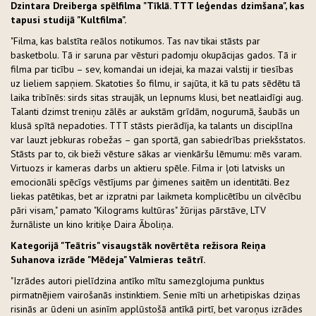
Dzintara Dreiberga spēlfilma "Tīklā. TTT leģendas dzimšana", kas
tapusi studijā "Kultfilma".
"Filma, kas balstīta reālos notikumos. Tas nav tikai stāsts par
basketbolu. Tā ir saruna par vēsturi padomju okupācijas gados. Tā ir
filma par ticību – sev, komandai un idejai, ka mazai valstij ir tiesības
uz lieliem sapņiem. Skatoties šo filmu, ir sajūta, it kā tu pats sēdētu tā
laika tribīnēs: sirds sitas straujāk, un lepnums klusi, bet neatlaidīgi aug.
Talanti dzimst treniņu zālēs ar aukstām grīdām, nogurumā, šaubās un
klusā spītā nepadoties. TTT stāsts pierādīja, ka talants un disciplīna
var lauzt jebkuras robežas – gan sportā, gan sabiedrības priekšstatos.
Stāsts par to, cik bieži vēsture sākas ar vienkāršu lēmumu: mēs varam.
Virtuozs ir kameras darbs un aktieru spēle. Filma ir ļoti latvisks un
emocionāli spēcīgs vēstījums par ģimenes saitēm un identitāti. Bez
liekas patētikas, bet ar izpratni par laikmeta komplicētību un cilvēcību
pāri visam," pamato "Kilograms kultūras" žūrijas pārstāve, LTV
žurnāliste un kino kritiķe Daira Āboliņa.
Kategorijā "Teātris" visaugstāk novērtēta režisora Reiņa
Suhanova izrāde "Mēdeja" Valmieras teātrī.
"Izrādes autori pielīdzina antīko mītu samezglojuma punktus
pirmatnējiem vairošanās instinktiem. Senie mīti un arhetipiskas dziņas
risinās ar ūdeni un asinīm applūstošā antīkā pirtī, bet varoņus izrādes