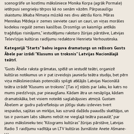
scenogrāfe un kostīmu māksliniece Monika Korpa (agrāk Pormale)
ietērpusi sengrieķu tērpos kā no senām vāzēm. Pārpasaulīgu
skaistumu Jēkaba Nīmaņa mūzikā nes divu aktrišu Koris. Māras
Mennikas Mēdeja ir zemes sieviete cauri un cauri, un viņas morāles
kodeksu regulē zemes kaislības. Drosmīgs un kaismīgs antīkās
traģēdijas risinājums," iestudējumu raksturo žūrijas pārstāve, Latvijas
Televīzijas kultūras raidījumu redaktore Henrieta Verhoustinska.
Kategorijā "Starts" balvu ieguva dramaturgs un režisors Gusts
Ābele par izrādi "Klusums un troksnis" Latvijas Nacionālajā
teātrī.
"Gusts Ābele raksta grāmatas, spēlē un iestudē teātri, organizē
kultūras notikumus un ir pat izveidojis jauniešu teātra studiju, bet pērn
viņa mākslinieciskais potenciāls spilgti atklājās Latvijas Nacionālā
teātra izrādē "Klusums un troksnis". [Tas ir] stāsts par laiku, ko katrs no
mums piedzīvojis, par pieaugšanu. Kādam ātra un nesāpīga, kādam
dramatiskāka, bet visiem noteikti saglabājusies atmiņā. Gustam
Ābelem ar gudru pašrefleksiju un jūtīgu skatu izdevies tvert
iespaidus, sajūtas un mirkļus, kas uzrunā dažādu paaudžu skatītājus, un
tas ir pavisam labs sākums nebūt ne vieglajā teātra pasaulē," par
jauno mākslinieku teic "Kilograms kultūras" žūrijas pārstāve, Latvijas
Radio 3 raidījumu vadītāja un LTV kultūras žurnāliste Anete Ašmane-