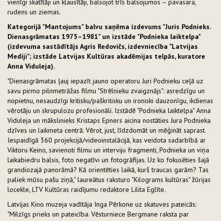
vienīgi skatītāji un klausītāji, balsojot trīs balsojumos – pavasara,
rudens un ziemas.
Kategorijā "Mantojums" balvu saņēma izdevums "Juris Podnieks.
Dienasgrāmatas 1975–1981" un izstāde "Podnieka laiktelpa"
(izdevuma sastādītājs Agris Redovičs, izdevniecība "Latvijas
Mediji"; izstāde Latvijas Kultūras akadēmijas telpās, kuratore
Anna Viduleja).
"Dienasgrāmatas ļauj iepazīt jauno operatoru Juri Podnieku ceļā uz
savu pirmo pilnmetrāžas filmu "Strēlnieku zvaigznājs": asredzīgu un
nopietnu, nesaudzīgi kritisku/paškritisku un ironiski dauzonīgu, ikdienas
vērotāju un skrupulozu profesionāli. Izstādē "Podnieka laiktelpa" Anna
Viduleja un mākslinieks Kristaps Epners aicina nostāties Jura Podnieka
dzīves un laikmeta centrā. Vērot, just, līdzdomāt un mēģināt saprast.
Iespaidīgā 360 projekcijā/videoinstalācijā, kas veidota sadarbībā ar
Viktoru Keino, savienoti filmu un interviju fragmenti, Podnieka un viņa
laikabiedru balsis, foto negatīvi un fotogrāfijas. Uz ko fokusēties šajā
grandiozajā panorāmā? Kā orientēties laikā, kurš traucas garām? Tas
paliek mūsu pašu ziņā," laureātus raksturo "Kilograms kultūras" žūrijas
locekle, LTV Kultūras raidījumu redaktore Lilita Eglīte.
Latvijas Kino muzeja vadītāja Inga Pērkone uz skatuves pateicās:
"Milzīgs prieks un pateicība. Vēsturniece Bergmane raksta par