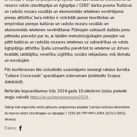
resurss valsts izturētspējai un ilgtspējai / CERS" darba posma "Kultūras
un radošo nozaru sociālās un ekonomiskās ietekmes novērtējuma
pieeju attīstība", kura mērķis ir izstrādāt jaunas teorētiskas un
empīriskas pieejas kultūras un radošo nozaru sociālās un
ekonomiskās ietekmes novērtēšanai. Plānojam uzklausīt dažādu jomu
pētnieku pieredzi par to, ar kādām metodoloģiskajām pieejām var
pētīt kultūras un radošās nozares ietekmes uz sabiedrības un valsts
ilgtspējīgu attīstību. Īpašu uzmanību pievēršot to ietekmei uz dzīves
kvalitāti, labklājību, veselību, izglītību, sociālo iekļaušanu, vidi, klimatu
un inovācijām.
Pēc konferences tiks izsludināts uzaicinājums iesniegt rakstus žurnāla
“Culture Crossroads” speciālajam izdevumam (indeksēts Scopus
datubāzē).
Referātu kopsavilkumus līdz 2024.gada 10.oktobrim lūdzu pieteikt
angļu valodā:
https://ej.uz/impactsession2024
Sekcija tiek organizēta valsts pētījumu programmas projekta "Latvijas kultūras ekosistēma
kā resurss valsts izturētspējai un ilgtspējai" / CERS (Nr. VPP-MM-LKRVA-2023/1-0001)
ietvaros.
Dalies: