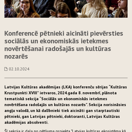
Konferencē pētnieki aicināti pievērsties
sociālās un ekonomiskās ietekmes
novērtēšanai radošajās un kultūras
nozarēs
02.10.2024
Latvijas Kultūras akadēmijas (LKA) konferenču sērijas “Kultūras
Krustpunkti XVIII” ietvaros, 2024.gada 8. novembrī, plānota
tematiskā sekcija “Sociālās un ekonomiskās ietekmes
novērtēšana radošajās un kultūras nozarēs”. Sekcija norisināsies
angļu valodā, un kā dalībnieki tiek aicināti gan starptautiski
pētnieki, gan Latvijas pētnieki, doktoranti, Latvijas Kultūras
akadēmijas absolventi.
Šī sekcija ir daļa no pētījuma projekta "Latvijas kultūras ekosistēma kā