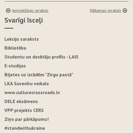
Iepriekšējais ieraksts
Nākamais ieraksts
Svarīgi īsceļi
Lekciju saraksts
Bibliotēka
Studentu un docētāju profils - LAIS
E-studijas
Biļetes uz izrādēm "Zirgu pastā"
LKA Suvenīru veikals
www.culturecrossroads.lv
DELE eksāmens
VPP projekts CERS
Ziņo par pārkāpumu!
#standwithukraine