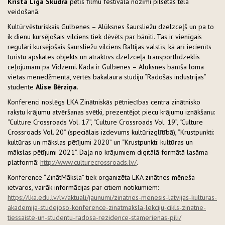
Krista Līga Skudra
pētīs filmu festivāla nozīmi pilsētas tēla
veidošanā.
Kultūrvēsturiskais Gulbenes – Alūksnes šaursliežu dzelzceļš un pa to
ik dienu kursējošais vilciens tiek dēvēts par bānīti. Tas ir vienīgais
regulāri kursējošais šaursliežu vilciens Baltijas valstīs, kā arī iecienīts
tūristu apskates objekts un atraktīvs dzelzceļa transportlīdzeklis
ceļojumam pa Vidzemi. Kāda ir Gulbenes – Alūksnes bānīša loma
vietas menedžmentā, vērtēs bakalaura studiju “Radošās industrijas”
studente
Alise Bērziņa
.
Konferenci noslēgs LKA Zinātniskās pētniecības centra zinātnisko
rakstu krājumu atvēršanas svētki, prezentējot piecu krājumu iznākšanu:
“Culture Crossroads Vol. 17”, “Culture Crossroads Vol. 19”, “Culture
Crossroads Vol. 20” (speciālais izdevums kultūrizglītībā), “Krustpunkti:
kultūras un mākslas pētījumi 2020” un “Krustpunkti: kultūras un
mākslas pētījumi 2021”. Daļa no krājumiem digitālā formātā lasāma
platformā:
http://www.culturecrossroads.lv/
.
Konference “ZinātMāksla” tiek organizēta LKA zinātnes mēneša
ietvaros, vairāk informācijas par citiem notikumiem:
https://lka.edu.lv/lv/aktuali/jaunumi/zinatnes-menesis-latvijas-kulturas-
akademija-studejoso-konference-zinatmaksla-lekciju-cikls-zinatne-
tiessaiste-un-studentu-radosa-rezidence-stamerienas-pili/