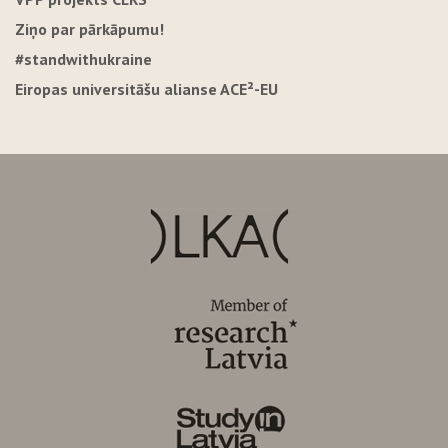
Ziņo par pārkāpumu!
#standwithukraine
Eiropas universitāšu alianse ACE²-EU