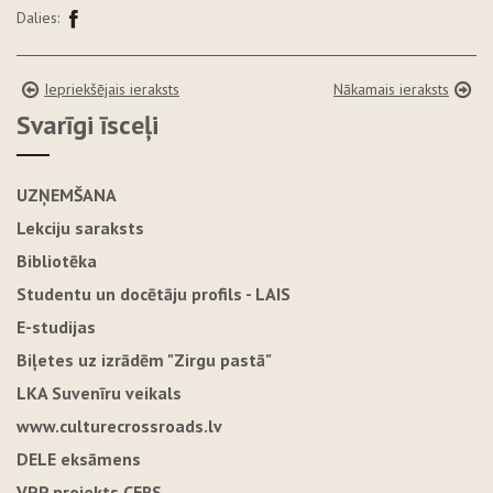
Dalies:
Iepriekšējais ieraksts
Nākamais ieraksts
Svarīgi īsceļi
UZŅEMŠANA
Lekciju saraksts
Bibliotēka
Studentu un docētāju profils - LAIS
E-studijas
Biļetes uz izrādēm "Zirgu pastā"
LKA Suvenīru veikals
www.culturecrossroads.lv
DELE eksāmens
VPP projekts CERS