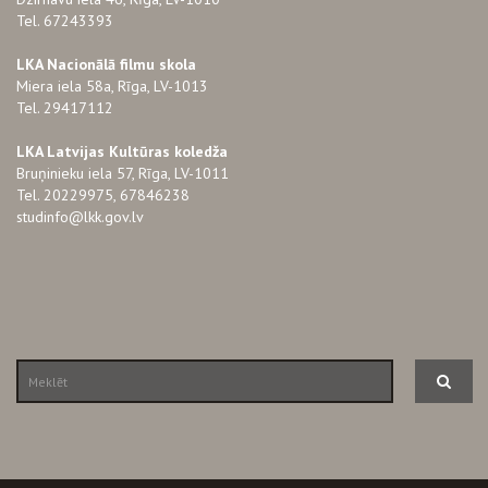
Tel. 67243393
LKA Nacionālā filmu skola
Miera iela 58a, Rīga, LV-1013
Tel. 29417112
LKA Latvijas Kultūras koledža
Bruņinieku iela 57, Rīga, LV-1011
Tel. 20229975, 67846238
studinfo@lkk.gov.lv