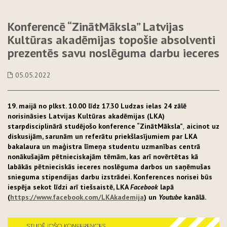
Konferencē “ZinātMāksla” Latvijas
Kultūras akadēmijas topošie absolventi
prezentēs savu noslēguma darbu ieceres
05.05.2022
19. maijā no plkst. 10.00 līdz 17.30 Ludzas ielas 24 zālē
norisināsies Latvijas Kultūras akadēmijas (LKA)
starpdisciplinārā studējošo konference “ZinātMāksla”
,
aicinot uz
diskusijām, sarunām un referātu priekšlasījumiem par LKA
bakalaura un maģistra līmeņa studentu uzmanības centrā
nonākušajām pētnieciskajām tēmām, kas arī novērtētas kā
labākās pētnieciskās ieceres noslēguma darbos un saņēmušas
snieguma stipendijas darbu izstrādei. Konferences norisei būs
iespēja sekot līdzi arī tiešsaistē, LKA
Facebook
lapā
(
https://www.facebook.com/LKAkademija
) un
Youtube
kanālā.