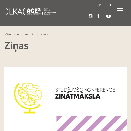
lv
en
Pārslē
navigā
Sākumlapa
Aktuāli
Ziņas
Ziņas