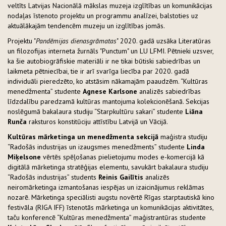
veltīts Latvijas Nacionālā mākslas muzeja izglītības un komunikācijas
nodaļas īstenoto projektu un programmu analīzei, balstoties uz
aktuālākajām tendencēm muzeju un izglītības jomās.
Projektu "
Pandēmijas dienasgrāmatas
" 2020. gadā uzsāka Literatūras
un filozofijas interneta žurnāls "Punctum" un LU LFMI. Pētnieki uzsver,
ka šie autobiogrāfiskie materiāli ir ne tikai būtiski sabiedrības un
laikmeta pētniecībai, tie ir arī svarīga liecība par 2020. gadā
individuāli pieredzēto, ko atstāsim nākamajām paaudzēm. “Kultūras
menedžmenta” studente
Agnese Karlsone
analizēs sabiedrības
līdzdalību paredzamā kultūras mantojuma kolekcionēšanā. Sekcijas
noslēgumā bakalaura studiju “Starpkultūru sakari” studente
Liāna
Runča
raksturos konstitūciju attīstību Latvijā un Vācijā.
Kultūras mārketinga un menedžmenta sekcijā
maģistra studiju
“Radošās industrijas un izaugsmes menedžments” studente
Linda
Miķelsone
vērtēs spēļošanas pielietojumu modes e-komercijā kā
digitālā mārketinga stratēģijas elementu, savukārt bakalaura studiju
“Radošās industrijas” students
Reinis Gailītis
analizēs
neiromārketinga izmantošanas iespējas un izaicinājumus reklāmas
nozarē. Mārketinga speciālisti augstu novērtē Rīgas starptautiskā kino
festivāla (RIGA IFF) īstenotās mārketinga un komunikācijas aktivitātes,
taču konferencē “Kultūras menedžmenta” maģistrantūras studente