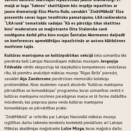
maijā ar lugu “Saknes” skatītājiem būs iespēja iepazīties ar
jauno dramaturģi Elzu Martu Ružu
, savukārt “ZinātMākslā” Elza
prezentēs savas lugas teorētisko pamatojumu. LKA raidieraksta
“LKA runā” tematiskās sadaļas “Kā es pārstāju tikai skatīties
kino” moderatore un maģistrante Dita Stalovska
savā
noslēguma darbā pēta kino esejas Šantalas Akermanes daiļradē
un konferences apmeklētājus iepazīstinās ar autora klātbūtnes
motīviem tajās.
Kultūras mantojuma un kultūrpolitikas sekcijā
liela uzmanība tiks
pievērsta tieši Latvijas Nacionālajam mākslas muzejam.
Jevgeņija
Frīdvalde
vērtēs ekspozīciju kā starpkultūru kompetences veidošanas
rīku, kā piemēru analizējot mākslas muzeju “Rīgas Birža” pieredzi,
savukārt
Aija Zandersone
pievērsīsies memoriālo kolekciju
problemātikai. Abas studentes vasarā absolvēs “Kultūras mantojuma
pārvaldības un komunikācijas” programmu, kuras uzmanības centrā ir
kultūras mantojuma nozīmes paradigmas maiņa un tā formu dažādība
mūsdienās, kas pieprasa jauna veida kultūras mantojuma
komunikācijas un pārvaldības praksi.
“ZinātMākslā” ar referātu par Latvijas Nacionālā mākslas muzeja
izglītības darbu laikmeta tendenču kontekstā piedalīsies arī Latvijas
Mākslas akadēmijas maģistrante
Luīze Mizga
, kuras maģistra darbs