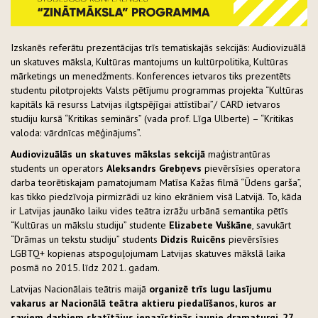
Izskanēs referātu prezentācijas trīs tematiskajās sekcijās: Audiovizuālā
un skatuves māksla, Kultūras mantojums un kultūrpolitika, Kultūras
mārketings un menedžments. Konferences ietvaros tiks prezentēts
studentu pilotprojekts Valsts pētījumu programmas projekta “Kultūras
kapitāls kā resurss Latvijas ilgtspējīgai attīstībai”/ CARD ietvaros
studiju kursā “Kritikas seminārs” (vada prof. Līga Ulberte) – “Kritikas
valoda: vārdnīcas mēģinājums”.
Audiovizuālās un skatuves mākslas
sekcijā
maģistrantūras
students un operators
Aleksandrs Grebņevs
pievērsīsies operatora
darba teorētiskajam pamatojumam Matīsa Kažas filmā “Ūdens garša”,
kas tikko piedzīvoja pirmizrādi uz kino ekrāniem visā Latvijā. To, kāda
ir Latvijas jaunāko laiku vides teātra izrāžu urbānā semantika pētīs
“Kultūras un mākslu studiju” studente
Elizabete Vuškāne
, savukārt
“Drāmas un tekstu studiju” students
Didzis Ruicēns
pievērsīsies
LGBTQ+ kopienas atspoguļojumam Latvijas skatuves mākslā laika
posmā no 2015. līdz 2021. gadam.
Latvijas Nacionālais teātris maijā
organizē trīs lugu lasījumu
vakarus ar Nacionālā teātra aktieru piedalīšanos, kuros ar
saviem darbiem skatītājus iepazīstinās jaunie dramaturgi. 27.