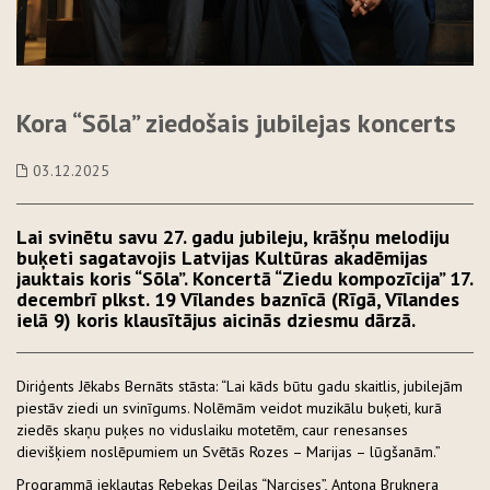
Kora “Sõla” ziedošais jubilejas koncerts
03.12.2025
Lai svinētu savu 27. gadu jubileju, krāšņu melodiju
buķeti sagatavojis Latvijas Kultūras akadēmijas
jauktais koris “Sõla”. Koncertā “Ziedu kompozīcija” 17.
decembrī plkst. 19 Vīlandes baznīcā (Rīgā, Vīlandes
ielā 9) koris klausītājus aicinās dziesmu dārzā.
Diriģents Jēkabs Bernāts stāsta: “Lai kāds būtu gadu skaitlis, jubilejām
piestāv ziedi un svinīgums. Nolēmām veidot muzikālu buķeti, kurā
ziedēs skaņu puķes no viduslaiku motetēm, caur renesanses
dievišķiem noslēpumiem un Svētās Rozes – Marijas – lūgšanām.”
Programmā iekļautas Rebekas Deilas “Narcises”, Antona Bruknera