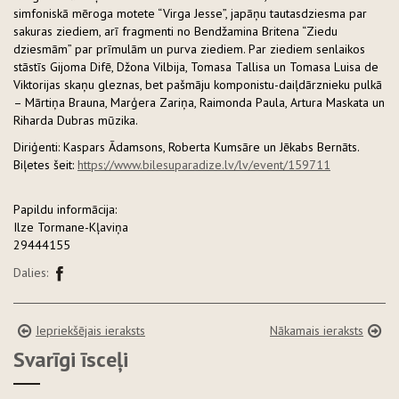
simfoniskā mēroga motete “Virga Jesse”, japāņu tautasdziesma par
sakuras ziediem, arī fragmenti no Bendžamina Britena “Ziedu
dziesmām” par prīmulām un purva ziediem. Par ziediem senlaikos
stāstīs Gijoma Difē, Džona Vilbija, Tomasa Tallisa un Tomasa Luisa de
Viktorijas skaņu gleznas, bet pašmāju komponistu-daiļdārznieku pulkā
– Mārtiņa Brauna, Marģera Zariņa, Raimonda Paula, Artura Maskata un
Riharda Dubras mūzika.
Diriģenti: Kaspars Ādamsons, Roberta Kumsāre un Jēkabs Bernāts.
Biļetes šeit:
https://www.bilesuparadize.lv/lv/event/159711
Papildu informācija:
Ilze Tormane-Kļaviņa
29444155
Dalies:
Iepriekšējais ieraksts
Nākamais ieraksts
Svarīgi īsceļi