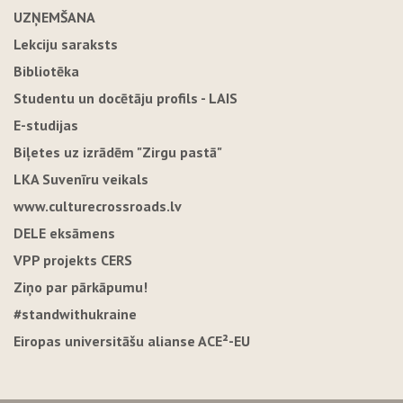
UZŅEMŠANA
Lekciju saraksts
Bibliotēka
Studentu un docētāju profils - LAIS
E-studijas
Biļetes uz izrādēm "Zirgu pastā"
LKA Suvenīru veikals
www.culturecrossroads.lv
DELE eksāmens
VPP projekts CERS
Ziņo par pārkāpumu!
#standwithukraine
Eiropas universitāšu alianse ACE²-EU