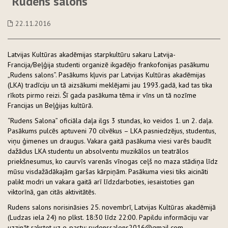
"Rudens salons"
22.11.2016
Latvijas Kultūras akadēmijas starpkultūru sakaru Latvija-
Francija/Beļģija studenti organizē ikgadējo frankofonijas pasākumu
„Rudens salons”. Pasākums kļuvis par Latvijas Kultūras akadēmijas
(LKA) tradīciju un tā aizsākumi meklējami jau 1993.gadā, kad tas tika
rīkots pirmo reizi. Šī gada pasākuma tēma ir vīns un tā nozīme
Francijas un Beļģijas kultūrā.
“Rudens Salona” oficiāla daļa ilgs 3 stundas, ko veidos 1. un 2. daļa.
Pasākums pulcēs aptuveni 70 cilvēkus – LKA pasniedzējus, studentus,
viņu ģimenes un draugus. Vakara gaitā pasākuma viesi varēs baudīt
dažādus LKA studentu un absolventu muzikālos un teatrālos
priekšnesumus, ko caurvīs varenās vīnogas ceļš no maza stādiņa līdz
mūsu visdažādākajām garšas kārpiņām. Pasākuma viesi tiks aicināti
palikt modri un vakara gaitā arī līdzdarboties, iesaistoties gan
viktorīnā, gan citās aktivitātēs.
Rudens salons norisināsies 25. novembrī, Latvijas Kultūras akadēmijā
(Ludzas iela 24) no plkst. 18:30 līdz 22:00. Papildu informāciju var
uzzināt rakstot uz e-pastu: rudenssalons2016@gmail.com.