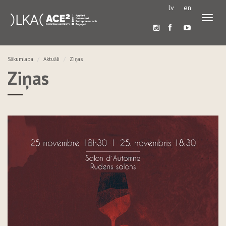
lv
en
Pārslē
navigā
Sākumlapa
Aktuāli
Ziņas
Ziņas