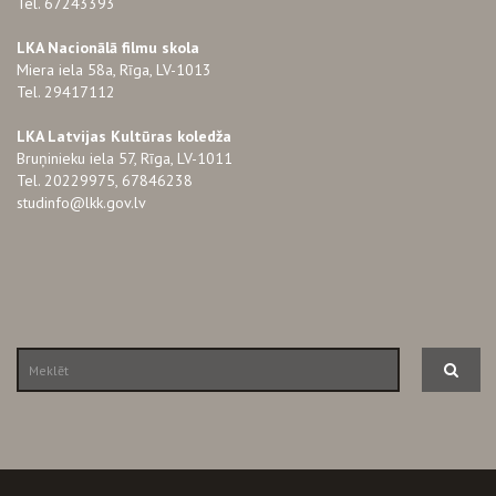
Tel. 67243393
LKA Nacionālā filmu skola
Miera iela 58a, Rīga, LV-1013
Tel. 29417112
LKA Latvijas Kultūras koledža
Bruņinieku iela 57, Rīga, LV-1011
Tel. 20229975, 67846238
studinfo@lkk.gov.lv