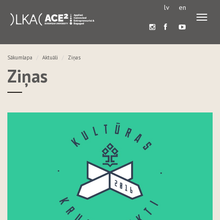
lv
en
Pārslē
navigā
Sākumlapa
Aktuāli
Ziņas
Ziņas