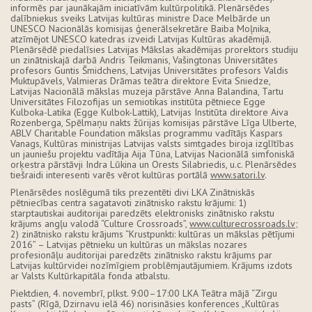
informēs par jaunākajām iniciatīvām kultūrpolitikā. Plenārsēdes
dalībniekus sveiks Latvijas kultūras ministre Dace Melbārde un
UNESCO Nacionālās komisijas ģenerālsekretāre Baiba Moļnika,
atzīmējot UNESCO katedras izveidi Latvijas Kultūras akadēmijā.
Plenārsēdē piedalīsies Latvijas Mākslas akadēmijas prorektors studiju
un zinātniskajā darbā Andris Teikmanis, Vašingtonas Universitātes
profesors Guntis Šmidchens, Latvijas Universitātes profesors Valdis
Muktupāvels, Valmieras Drāmas teātra direktore Evita Sniedze,
Latvijas Nacionālā mākslas muzeja pārstāve Anna Balandina, Tartu
Universitātes Filozofijas un semiotikas institūta pētniece Egge
Kulboka-Latika (Egge Kulbok-Lattik), Latvijas Institūta direktore Aiva
Rozenberga, Spēlmaņu nakts žūrijas komisijas pārstāve Līga Ulberte,
ABLV Charitable Foundation mākslas programmu vadītājs Kaspars
Vanags, Kultūras ministrijas Latvijas valsts simtgades biroja izglītības
un jauniešu projektu vadītāja Aija Tūna, Latvijas Nacionālā simfoniskā
orķestra pārstāvji Indra Lūkina un Orests Silabriedis, u.c. Plenārsēdes
tiešraidi interesenti varēs vērot kultūras portālā
www.satori.lv
.
Plenārsēdes noslēgumā tiks prezentēti divi LKA Zinātniskās
pētniecības centra sagatavoti zinātnisko rakstu krājumi: 1)
starptautiskai auditorijai paredzēts elektronisks zinātnisko rakstu
krājums angļu valodā “Culture Crossroads”,
www.culturecrossroads.lv
;
2) zinātnisko rakstu krājums “Krustpunkti: kultūras un mākslas pētījumi
2016” – Latvijas pētnieku un kultūras un mākslas nozares
profesionāļu auditorijai paredzēts zinātnisko rakstu krājums par
Latvijas kultūrvidei nozīmīgiem problēmjautājumiem. Krājums izdots
ar Valsts Kultūrkapitāla fonda atbalstu.
Piektdien, 4. novembrī, plkst. 9:00–17:00 LKA Teātra mājā “Zirgu
pasts” (Rīgā, Dzirnavu ielā 46) norisināsies konferences „Kultūras