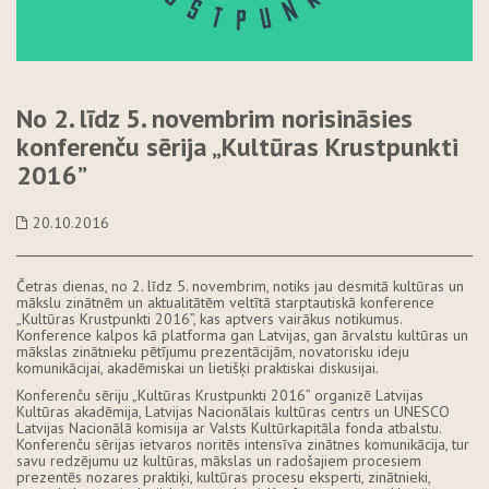
No 2. līdz 5. novembrim norisināsies
konferenču sērija „Kultūras Krustpunkti
2016”
20.10.2016
Četras dienas, no 2. līdz 5. novembrim, notiks jau desmitā kultūras un
mākslu zinātnēm un aktualitātēm veltītā starptautiskā konference
„Kultūras Krustpunkti 2016”, kas aptvers vairākus notikumus.
Konference kalpos kā platforma gan Latvijas, gan ārvalstu kultūras un
mākslas zinātnieku pētījumu prezentācijām, novatorisku ideju
komunikācijai, akadēmiskai un lietišķi praktiskai diskusijai.
Konferenču sēriju „Kultūras Krustpunkti 2016” organizē Latvijas
Kultūras akadēmija, Latvijas Nacionālais kultūras centrs un UNESCO
Latvijas Nacionālā komisija ar Valsts Kultūrkapitāla fonda atbalstu.
Konferenču sērijas ietvaros noritēs intensīva zinātnes komunikācija, tur
savu redzējumu uz kultūras, mākslas un radošajiem procesiem
prezentēs nozares praktiķi, kultūras procesu eksperti, zinātnieki,