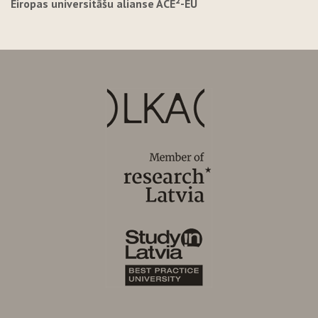
Eiropas universitāšu alianse ACE²-EU