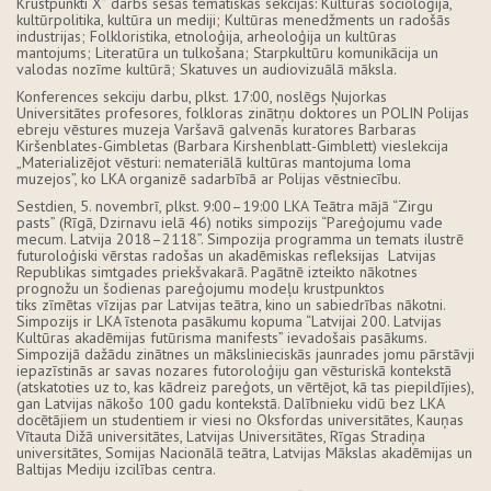
Krustpunkti X” darbs sešās tematiskās sekcijās: Kultūras socioloģija,
kultūrpolitika, kultūra un mediji; Kultūras menedžments un radošās
industrijas; Folkloristika, etnoloģija, arheoloģija un kultūras
mantojums; Literatūra un tulkošana; Starpkultūru komunikācija un
valodas nozīme kultūrā; Skatuves un audiovizuālā māksla.
Konferences sekciju darbu, plkst. 17:00, noslēgs Ņujorkas
Universitātes profesores, folkloras zinātņu doktores un POLIN Polijas
ebreju vēstures muzeja Varšavā galvenās kuratores Barbaras
Kiršenblates-Gimbletas (Barbara Kirshenblatt-Gimblett) vieslekcija
„Materializējot vēsturi: nemateriālā kultūras mantojuma loma
muzejos”, ko LKA organizē sadarbībā ar Polijas vēstniecību.
Sestdien, 5. novembrī, plkst. 9:00–19:00 LKA Teātra mājā “Zirgu
pasts” (Rīgā, Dzirnavu ielā 46) notiks simpozijs “Pareģojumu vade
mecum. Latvija 2018–2118”. Simpozija programma un temats ilustrē
futuroloģiski vērstas radošas un akadēmiskas refleksijas Latvijas
Republikas simtgades priekšvakarā. Pagātnē izteikto nākotnes
prognožu un šodienas pareģojumu modeļu krustpunktos
tiks zīmētas vīzijas par Latvijas teātra, kino un sabiedrības nākotni.
Simpozijs ir LKA īstenota pasākumu kopuma “Latvijai 200. Latvijas
Kultūras akadēmijas futūrisma manifests” ievadošais pasākums.
Simpozijā dažādu zinātnes un mākslinieciskās jaunrades jomu pārstāvji
iepazīstinās ar savas nozares futoroloģiju gan vēsturiskā kontekstā
(atskatoties uz to, kas kādreiz pareģots, un vērtējot, kā tas piepildījies),
gan Latvijas nākošo 100 gadu kontekstā. Dalībnieku vidū bez LKA
docētājiem un studentiem ir viesi no Oksfordas universitātes, Kauņas
Vītauta Dižā universitātes, Latvijas Universitātes, Rīgas Stradiņa
universitātes, Somijas Nacionālā teātra, Latvijas Mākslas akadēmijas un
Baltijas Mediju izcilības centra.