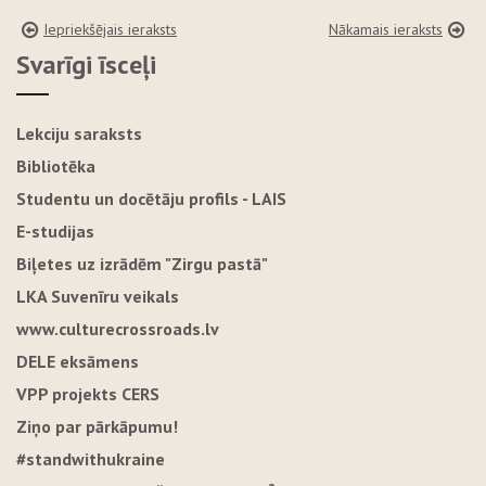
Iepriekšējais ieraksts
Nākamais ieraksts
Svarīgi īsceļi
Lekciju saraksts
Bibliotēka
Studentu un docētāju profils - LAIS
E-studijas
Biļetes uz izrādēm "Zirgu pastā"
LKA Suvenīru veikals
www.culturecrossroads.lv
DELE eksāmens
VPP projekts CERS
Ziņo par pārkāpumu!
#standwithukraine