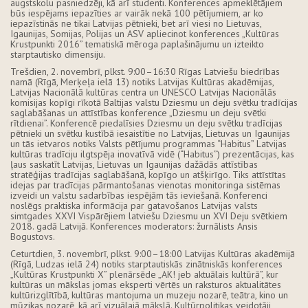
augstskolu pasniedzēji, kā arī studenti. Konferences apmeklētājiem
būs iespējams iepazīties ar vairāk nekā 100 pētījumiem, ar ko
iepazīstinās ne tikai Latvijas pētnieki, bet arī viesi no Lietuvas,
Igaunijas, Somijas, Polijas un ASV apliecinot konferences „Kultūras
Krustpunkti 2016” tematiskā mēroga paplašinājumu un izteikto
starptautisko dimensiju.
Trešdien, 2. novembrī, plkst. 9:00–16:30 Rīgas Latviešu biedrības
namā (Rīgā, Merķeļa ielā 13) notiks Latvijas Kultūras akadēmijas,
Latvijas Nacionālā kultūras centra un UNESCO Latvijas Nacionālās
komisijas kopīgi rīkotā Baltijas valstu Dziesmu un deju svētku tradīcijas
saglabāšanas un attīstības konference „Dziesmu un deju svētki
rītdienai”. Konferencē piedalīsies Dziesmu un deju svētku tradīcijas
pētnieki un svētku kustībā iesaistītie no Latvijas, Lietuvas un Igaunijas
un tās ietvaros notiks Valsts pētījumu programmas “Habitus” Latvijas
kultūras tradīciju ilgtspēja inovatīvā vidē (“Habitus”) prezentācijas, kas
ļaus saskatīt Latvijas, Lietuvas un Igaunijas dažādās attīstības
stratēģijas tradīcijas saglabāšanā, kopīgo un atšķirīgo. Tiks attīstītas
idejas par tradīcijas pārmantošanas vienotas monitoringa sistēmas
izveidi un valstu sadarbības iespējām tās ieviešanā. Konferenci
noslēgs praktiska informācija par gatavošanos Latvijas valsts
simtgades XXVI Vispārējiem latviešu Dziesmu un XVI Deju svētkiem
2018. gadā Latvijā. Konferences moderators: žurnālists Ansis
Bogustovs.
Ceturtdien, 3. novembrī, plkst. 9:00–18:00 Latvijas Kultūras akadēmijā
(Rīgā, Ludzas ielā 24) notiks starptautiskās zinātniskās konferences
„Kultūras Krustpunkti X” plenārsēde „AK! jeb aktuālais kultūrā”, kur
kultūras un mākslas jomas eksperti vērtēs un raksturos aktualitātes
kultūrizglītībā, kultūras mantojuma un muzeju nozarē, teātra, kino un
mūzikas nozarē, kā arī vizuālajā mākslā. Kultūrpolitikas veidotāji