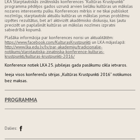
LKA Starptautiskās zinātniskās konferences “Kultūras Krustpunkti”
programma pēdējos gados uzrunā arvien lielāku kultūras un mākslas
nozares interesentu pulku. Konferences mērķis ir ne tikai publiskot
nozīmīgu, starptautiski aktuālu kultūras un mākslas jomas problēmu
izpētes rezultātus, bet arī aktivizēt akadēmisko diskusiju, kas ļautu
precizēt un paplašināt kultūras un mākslas nozīmes izpratni
sabiedrībā kopumā.
Plašāka informācija par konferences norisi un aktualitātēm:
https://www.facebook.com/KulturasKrustpunkti
un LKA mājaslapā:
http://www.lka.edu.lv/lv/par-akademiju/tradicionalie-
notikumi/starptautiska-zinatniska-konference-kulturas-
krustpunkti/kulturas-krustpunkti-2016/
Konference notiek LKA 25. jubilejas gada pasākumu cikla ietvaros.
Ieeja visos konferenču sērijas „Kultūras Krustpunkti 2016” notikumos
bez maksas.
PROGRAMMA
Dalies: