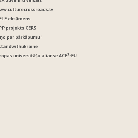
KA Suvenīru veikals
ww.culturecrossroads.lv
ELE eksāmens
PP projekts CERS
iņo par pārkāpumu!
standwithukraine
iropas universitāšu alianse ACE²-EU