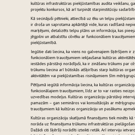
kultūras infrastruktūras piekļūstamības audita veikšanu, 
projektu konkursos, kā arī turpināt starpinstitūciju sadarbī
Kā secinājuši pētnieki, attiecībā uz ēku un telpu piekļūst
ir droša un saprotama apkārtējā vide, kuras radīšanā ne
marķējumi, detalizēts telpu plāns un informācija, kas pieeja
jēgpilni un atbalstītu cilvēku ar funkcionāliem traucējumi
piekļūstamībā.
Iegūtie dati liecina, ka viens no galvenajiem šķēršļiem ir 
funkcionāliem traucējumiem iekļaušanai kultūras aktivitātēs
iestādes pārstāvji norādījuši, ka ir zināšanu trūkums par 
trūkumu liecina arī būtiskās atšķirības starp kultūras org
aktivitātēm vai piekļūstamības risinājumiem šīm mērķgrup
Pētījumā iegūtā informācija liecina, ka kultūras organizāci
funkcionālajiem traucējumiem, līdz ar to var rasties neizp
uzvedības modeļus. Kultūras organizāciju pārstāvji intervi
pamazām – gan semināros vai konsultācijās ar mērķgrupu p
traucējumiem kā kultūras organizāciju un pasākumu apmek
Kultūras organizāciju skatījumā finansējums tiek minēts kā v
norāda uz finansējuma trūkumu infrastruktūras pielāgoša
Dažādi citi šķēršļi norādīti izteikti retāk. Arī interviju ie