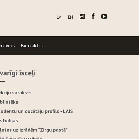
LV
EN
ntiem
Kontakti
varīgi īsceļi
ekciju saraksts
ibliotēka
tudentu un docētāju profils - LAIS
-studijas
iļetes uz izrādēm "Zirgu pastā"