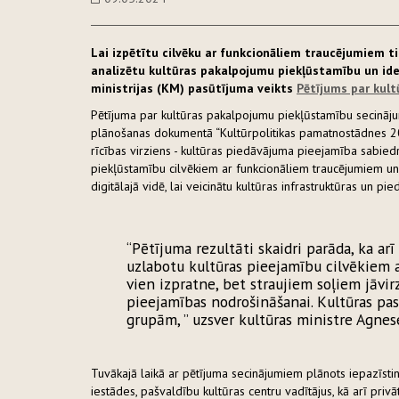
Lai izpētītu cilvēku ar funkcionāliem traucējumiem tie
analizētu kultūras pakalpojumu piekļūstamību un ide
ministrijas (KM) pasūtījuma veikts
Pētījums par kult
Pētījuma par kultūras pakalpojumu piekļūstamību secinājumi
plānošanas dokumentā “Kultūrpolitikas pamatnostādnes 20
rīcības virziens - kultūras piedāvājuma pieejamība sabied
piekļūstamību cilvēkiem ar funkcionāliem traucējumiem u
digitālajā vidē, lai veicinātu kultūras infrastruktūras un 
“Pētījuma rezultāti skaidri parāda, ka arī
uzlabotu kultūras pieejamību cilvēkiem 
vien izpratne, bet straujiem soļiem jāvirz
pieejamības nodrošināšanai. Kultūras pa
grupām, ” uzsver kultūras ministre Agnes
Tuvākajā laikā ar pētījuma secinājumiem plānots iepazīstin
iestādes, pašvaldību kultūras centru vadītājus, kā arī priv