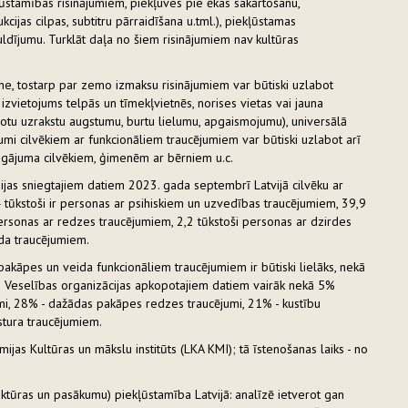
ekļūstamības risinājumiem, piekļuves pie ēkas sakārtošanu,
cijas cilpas, subtitru pārraidīšana u.tml.), piekļūstamas
guldījumu. Turklāt daļa no šiem risinājumiem nav kultūras
ne, tostarp par zemo izmaksu risinājumiem var būtiski uzlabot
zvietojums telpās un tīmekļvietnēs, norises vietas vai jauna
rotu uzrakstu augstumu, burtu lielumu, apgaismojumu), universālā
ājumi cilvēkiem ar funkcionāliem traucējumiem var būtiski uzlabot arī
dagājuma cilvēkiem, ģimenēm ar bērniem u.c.
ijas sniegtajiem datiem 2023. gada septembrī Latvijā cilvēku ar
4 tūkstoši ir personas ar psihiskiem un uzvedības traucējumiem, 39,9
personas ar redzes traucējumiem, 2,2 tūkstoši personas ar dzirdes
da traucējumiem.
pakāpes un veida funkcionāliem traucējumiem ir būtiski lielāks, nekā
es Veselības organizācijas apkopotajiem datiem vairāk nekā 5%
mi, 28% - dažādas pakāpes redzes traucējumi, 21% - kustību
stura traucējumiem.
jas Kultūras un mākslu institūts (LKA KMI); tā īstenošanas laiks - no
uktūras un pasākumu) piekļūstamība Latvijā: analīzē ietverot gan