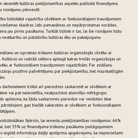
gan akcentēt kultūras piekļūstamības aspektu publiskā finansējuma
bu risinājumu pilnveidē.
amību būtiskākā vajadzība cilvēkiem ar funkcionālajiem traucējumiem
pieciešamas skaidras, labi pamanāmas un nepārprotamas norādes,
ma jau pirms pasākuma. Turklāt būtiski ir tas, lai šie risinājumi būtu
em neatkarību un patstāvību kultūras ēku un pakalpojumu
zināšanu un izpratnes trūkums kultūras organizācijās cilvēku ar
. Kultūras un radošā sektora aptaujā katras trešās organizācijas un
cilvēku ar funkcionāliem traucējumiem vajadzībām. Par zināšanu
anizāciju pozitīvo pašvērtējumu par piekļūstamību, bet mazskaitlīgām
ām.
ju darbiniekiem trūkst arī pieredzes saskarsmē ar cilvēkiem ar
ratne vai pat neiecietība, neatpazīstot atsevišķu mērķgrupu
jās apliecina, ka šāda saskarsmes pieredze var veidoties tikai
ārstāvjiem, gan biežāk sakaroties ar cilvēkiem ar funkcionālajiem
lētājiem.
isbūtiskākais šķērslis, lai ieviestu piekļūstamības risinājumus: 66%
nai, bet 53% uz finansējuma trūkumu pasākumu pielāgojumiem.
tvaros iegūtā informācija daļēji apstiprina apgalvojumu, ka nepieciešami