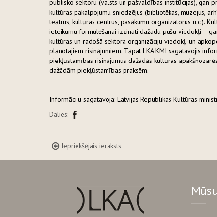
publisko sektoru (valsts un pašvaldības institūcijas), gan
kultūras pakalpojumu sniedzējus (bibliotēkas, muzejus, arh
teātrus, kultūras centrus, pasākumu organizatorus u.c.). Ku
ieteikumu formulēšanai izzināti dažādu pušu viedokļi – ga
kultūras un radošā sektora organizāciju viedokļi un apkop
plānotajiem risinājumiem. Tāpat LKA KMI sagatavojis inform
piekļūstamības risinājumus dažādās kultūras apakšnozarēs, 
dažādām piekļūstamības praksēm.
Informāciju sagatavoja: Latvijas Republikas Kultūras ministr
Dalies:
Iepriekšējais ieraksts
Mūsu