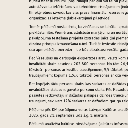
būtiski finanšu resursi, īpaši runājot par ēku vai telpu pi
autostāvvietu iekārtošanu vai tehniskiem risinājumiem (induk
tīmekļvietnes izveidi, kas viss prasa finansiālu resursu ie
organizācijas ietekmē (labiekārtojumi pilsētvidē).
Tomēr pētījumā noskaidrots, ka zināšanas un labāka izprat
piekļūstamību. Piemēram, atbilstošu marķējumu un norāžu i
pakalpojuma testēšana projekta izstrādes laikā (lai piemē
dizaina principu izmantošana u.tml. Turklāt ieviestie risin
citu apmeklētāju pieredzi – tie būs atbalstoši vecāka ga
Pēc Veselības un darbspēju ekspertīzes ārstu valsts komis
invaliditāti skaits sasniedz 202 800 personas. No tām 26,
tūkstoši - personas ar kustību traucējumiem, 9,9 tūkstoši 
traucējumiem; kopumā 126,6 tūkstoši personas ar cita vei
Bet kopējais tādu personu skaits, kas saskaras ar dažādas 
invaliditātes statusu ieguvušo personu skaits. Pēc Pasaul
pasaules iedzīvotāju ir dažādas pakāpes dzirdes traucēju
traucējumi, savukārt 12% saskaras ar dažādiem garīga rak
Pētījumu pēc KM pasūtījuma veicis Latvijas Kultūras akadēmi
2023. gada 21. septembra līdz š.g. 1. martam.
Pētījumā analizēta kultūras piedāvājuma (kultūras infrastr