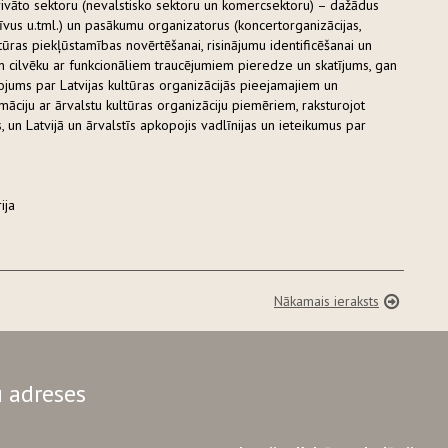
 privāto sektoru (nevalstisko sektoru un komercsektoru) – dažādus
īvus u.tml.) un pasākumu organizatorus (koncertorganizācijas,
ltūras piekļūstamības novērtēšanai, risinājumu identificēšanai un
n cilvēku ar funkcionāliem traucējumiem pieredze un skatījums, gan
ojums par Latvijas kultūras organizācijās pieejamajiem un
āciju ar ārvalstu kultūras organizāciju piemēriem, raksturojot
un Latvijā un ārvalstīs apkopojis vadlīnijas un ieteikumus par
ija
Nākamais ieraksts
 adreses