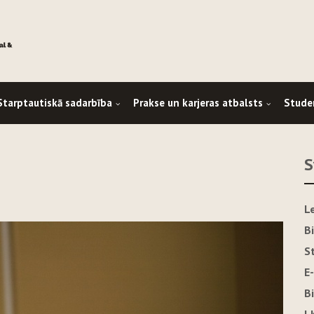
Starptautiskā sadarbība
Prakse un karjeras atbalsts
Stude
S
L
B
S
E
B