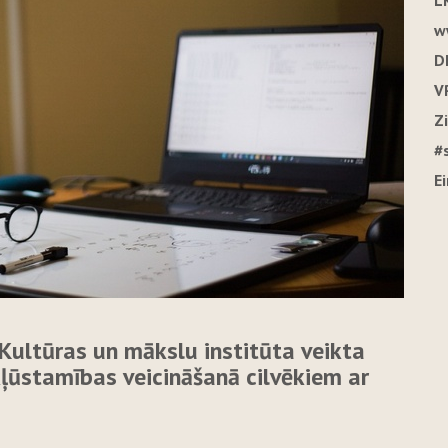
L
w
D
V
Z
#
E
Kultūras un mākslu institūta veikta
kļūstamības veicināšanā cilvēkiem ar