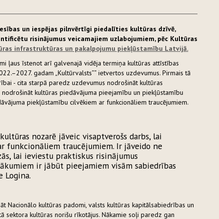
sības un iespējas pilnvērtīgi piedalīties kultūras dzīvē,
ntificētu risinājumus veicamajiem uzlabojumiem, pēc Kultūras
ūras infrastruktūras un pakalpojumu piekļūstamību Latvijā.
 ļaus īstenot arī galvenajā vidēja termiņa kultūras attīstības
22.–2027. gadam „Kultūrvalsts”” ietvertos uzdevumus. Pirmais tā
rībai - cita starpā paredz uzdevumus nodrošināt kultūras
n nodrošināt kultūras piedāvājuma pieejamību un piekļūstamību
piedāvājuma piekļūstamību cilvēkiem ar funkcionāliem traucējumiem.
 kultūras nozarē jāveic visaptverošs darbs, lai
ar funkcionāliem traucējumiem. Ir jāveido ne
ās, lai ieviestu praktiskus risinājumus
sākumiem ir jābūt pieejamiem visām sabiedrības
e Logina.
āt Nacionālo kultūras padomi, valsts kultūras kapitālsabiedrības un
ātā sektora kultūras norišu rīkotājus. Nākamie soļi paredz gan