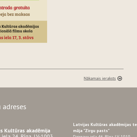
Nākamais ieraksts
 adreses
Latvijas Kultūras akadēmijas t
as Kultūras akadēmija
māja "Zirgu pasts"
 iela 24, Rīga, LV-1003
Dzirnavu iela 46, Rīga, LV-1010