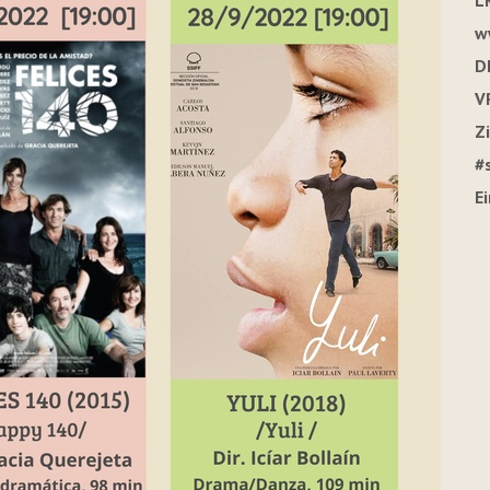
L
w
D
V
Z
#
E