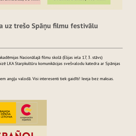
a uz trešo Spāņu filmu festivālu
adēmijas Nacionālajā filmu skolā (Elijas iela 17, 3. stāvs)
nizē LKA Starpkultūru komunikācijas svešvalodu katedra ar Spānijas
em angļu valodā. Visi interesenti tiek gaidīti! Ieeja bez maksas.