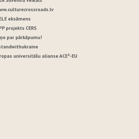
KA Suvenīru veikals
ww.culturecrossroads.lv
ELE eksāmens
PP projekts CERS
iņo par pārkāpumu!
standwithukraine
iropas universitāšu alianse ACE²-EU