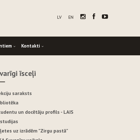
LV
EN
ntiem
Kontakti
varīgi īsceļi
ekciju saraksts
ibliotēka
tudentu un docētāju profils - LAIS
-studijas
iļetes uz izrādēm "Zirgu pastā"