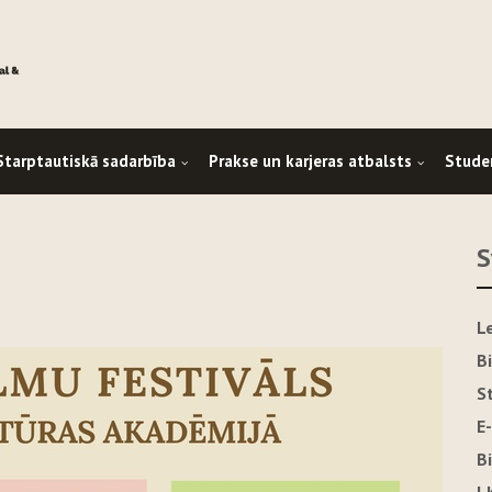
Starptautiskā sadarbība
Prakse un karjeras atbalsts
Stude
S
L
B
S
E
B