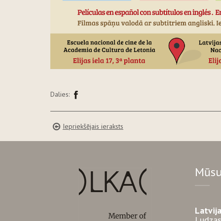
Dalies:
Iepriekšējais ieraksts
Mūsu
Latvij
Ludzas