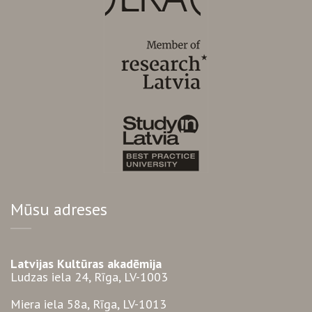
Mūsu adreses
Latvijas Kultūras akadēmija
Ludzas iela 24, Rīga, LV-1003
Miera iela 58a, Rīga, LV-1013