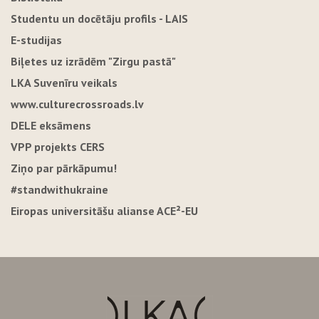
Studentu un docētāju profils - LAIS
E-studijas
Biļetes uz izrādēm "Zirgu pastā"
LKA Suvenīru veikals
www.culturecrossroads.lv
DELE eksāmens
VPP projekts CERS
Ziņo par pārkāpumu!
#standwithukraine
Eiropas universitāšu alianse ACE²-EU