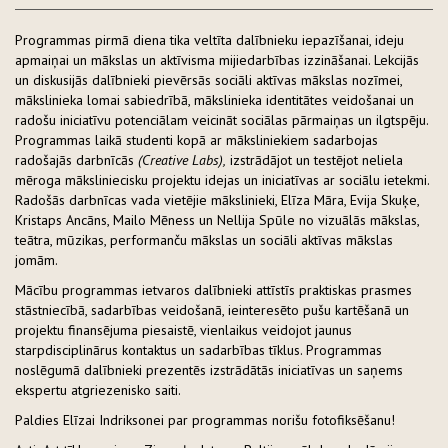
Programmas pirmā diena tika veltīta dalībnieku iepazīšanai, ideju
apmaiņai un mākslas un aktīvisma mijiedarbības izzināšanai. Lekcijās
un diskusijās dalībnieki pievērsās sociāli aktīvas mākslas nozīmei,
mākslinieka lomai sabiedrībā, mākslinieka identitātes veidošanai un
radošu iniciatīvu potenciālam veicināt sociālas pārmaiņas un ilgtspēju.
Programmas laikā studenti kopā ar māksliniekiem sadarbojas
radošajās darbnīcās
(Creative Labs),
izstrādājot un testējot neliela
mēroga māksliniecisku projektu idejas un iniciatīvas ar sociālu ietekmi.
Radošās darbnīcas vada vietējie mākslinieki, Elīza Māra, Evija Skuķe,
Kristaps Ancāns, Mailo Mēness un Nellija Spūle no vizuālās mākslas,
teātra, mūzikas, performanču mākslas un sociāli aktīvas mākslas
jomām.
Mācību programmas ietvaros dalībnieki attīstīs praktiskas prasmes
stāstniecībā, sadarbības veidošanā, ieinteresēto pušu kartēšanā un
projektu finansējuma piesaistē, vienlaikus veidojot jaunus
starpdisciplinārus kontaktus un sadarbības tīklus. Programmas
noslēgumā dalībnieki prezentēs izstrādātās iniciatīvas un saņems
ekspertu atgriezenisko saiti.
Paldies Elīzai Indriksonei par programmas norišu fotofiksēšanu!