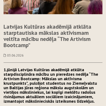
Latvijas Kultūras akadēmijā atklāta
starptautiska mākslas aktīvismam
veltīta mācību nedēļa “The Artivism
Bootcamp”
03.06.2026
1.jūnijā Latvijas Kultūras akadēmijā atklāta
starpdisciplināra mācību un pieredzes nedēļa “The
Artivism Bootcamp: Mākslas un aktīvisma
krustpunkts”, pulcējot studentus no Ziemeļvalstu
un Baltijas jūras reģiona mākslu augstskolām un
vietējos māksliniekus, lai kopīgi meklētu radošus
risinājumus aktuāliem sociāliem izaicinājumiem,
izmantojot mākslinieciskās izteiksmes līdzekļus.