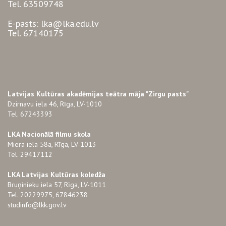
Tel. 63509748
E-pasts: lka@lka.edu.lv
Tel. 67140175
Latvijas Kultūras akadēmijas teātra māja "Zirgu pasts"
Dzirnavu iela 46, Rīga, LV-1010
Tel. 67243393
LKA Nacionālā filmu skola
Miera iela 58a, Rīga, LV-1013
Tel. 29417112
LKA Latvijas Kultūras koledža
Bruņinieku iela 57, Rīga, LV-1011
Tel. 20229975, 67846238
studinfo@lkk.gov.lv