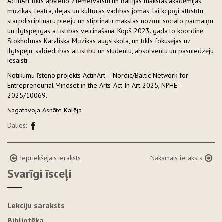
ActinArt tīkls apvieno Ziemeļvalstu un Baltijas mākslas akadēmijas
mūzikas, teātra, dejas un kultūras vadības jomās, lai kopīgi attīstītu
starpdisciplināru pieeju un stiprinātu mākslas nozīmi sociālo pārmaiņu
un ilgtspējīgas attīstības veicināšanā. Kopš 2023. gada to koordinē
Stokholmas Karaliskā Mūzikas augstskola, un tīkls fokusējas uz
ilgtspēju, sabiedrības attīstību un studentu, absolventu un pasniedzēju
iesaisti.
Notikumu īsteno projekts ActinArt – Nordic/Baltic Network for
Entrepreneurial Mindset in the Arts, Act In Art 2025, NPHE-
2025/10069.
Sagatavoja Asnāte Kalēja
Dalies:
Iepriekšējais ieraksts
Nākamais ieraksts
Svarīgi īsceļi
Lekciju saraksts
Bibliotēka