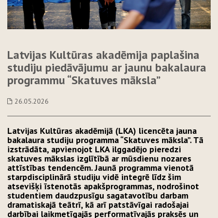
Latvijas Kultūras akadēmija paplašina
studiju piedāvājumu ar jaunu bakalaura
programmu “Skatuves māksla”
26.05.2026
Latvijas Kultūras akadēmijā (LKA) licencēta jauna
bakalaura studiju programma “Skatuves māksla”. Tā
izstrādāta, apvienojot LKA ilggadējo pieredzi
skatuves mākslas izglītībā ar mūsdienu nozares
attīstības tendencēm. Jaunā programma vienotā
starpdisciplinārā studiju vidē integrē līdz šim
atsevišķi īstenotās apakšprogrammas, nodrošinot
studentiem daudzpusīgu sagatavotību darbam
dramatiskajā teātrī, kā arī patstāvīgai radošajai
darbībai laikmetīgajās performatīvajās praksēs un