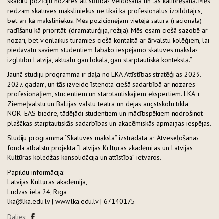
skaidru pozīciju nozares attīstītības veidošanā un tās kalibrēšanā. Mēs
redzam skatuves māksliniekus ne tikai kā profesionālus izpildītājus,
bet arī kā māksliniekus. Mēs pozicionējam vietējā satura (nacionālā)
radīšanu kā prioritāti (dramaturģija, režija). Mēs esam ciešā sazobē ar
nozari, bet vienlaikus turamies ciešā kontaktā ar ārvalstu kolēģiem, lai
piedāvātu saviem studentiem labāko iespējamo skatuves mākslas
izglītību Latvijā, aktuālu gan lokālā, gan starptautiskā kontekstā.”
Jaunā studiju programma ir daļa no LKA Attīstības stratēģijas 2023.–
2027. gadam, un tās izveide īstenota ciešā sadarbībā ar nozares
profesionāļiem, studentiem un starptautiskajiem ekspertiem. LKA ir
Ziemeļvalstu un Baltijas valstu teātra un dejas augstskolu tīkla
NORTEAS biedre, tādējādi studentiem un mācībspēkiem nodrošinot
plašākas starptautiskās sadarbības un akadēmiskās apmaiņas iespējas.
Studiju programma “Skatuves māksla” izstrādāta ar Atveseļošanas
fonda atbalstu projekta “Latvijas Kultūras akadēmijas un Latvijas
Kultūras koledžas konsolidācija un attīstība” ietvaros.
Papildu informācija:
Latvijas Kultūras akadēmija,
Ludzas iela 24, Rīga
lka@lka.edu.lv | www.lka.edu.lv | 67140175
Dalies: