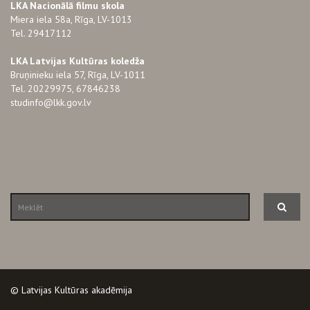
LKA Nacionālā filmu skola
Miera iela 58a, Rīga, LV-1013
Tel. 29417112
LKA Latvijas Kultūras koledža
Bruņinieku iela 57, Rīga, LV-1011
Tel. 20229975, 67846238
studinfo@lkk.gov.lv
© Latvijas Kultūras akadēmija