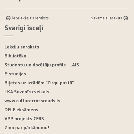
Iepriekšējais ieraksts
Nākamais ieraksts
Svarīgi īsceļi
Lekciju saraksts
Bibliotēka
Studentu un docētāju profils - LAIS
E-studijas
Biļetes uz izrādēm "Zirgu pastā"
LKA Suvenīru veikals
www.culturecrossroads.lv
DELE eksāmens
VPP projekts CERS
Ziņo par pārkāpumu!