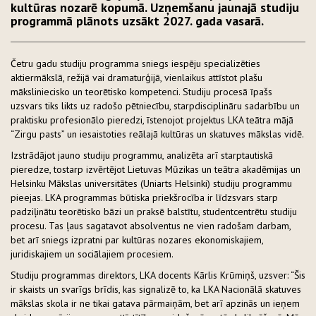
kultūras nozarē kopumā. Uzņemšanu jaunajā studiju
programmā plānots uzsākt 2027. gada vasarā.
Četru gadu studiju programma sniegs iespēju specializēties
aktiermākslā, režijā vai dramaturģijā, vienlaikus attīstot plašu
māksliniecisko un teorētisko kompetenci. Studiju procesā īpašs
uzsvars tiks likts uz radošo pētniecību, starpdisciplināru sadarbību un
praktisku profesionālo pieredzi, īstenojot projektus LKA teātra mājā
“Zirgu pasts” un iesaistoties reālajā kultūras un skatuves mākslas vidē.
Izstrādājot jauno studiju programmu, analizēta arī starptautiskā
pieredze, tostarp izvērtējot Lietuvas Mūzikas un teātra akadēmijas un
Helsinku Mākslas universitātes (Uniarts Helsinki) studiju programmu
pieejas. LKA programmas būtiska priekšrocība ir līdzsvars starp
padziļinātu teorētisko bāzi un praksē balstītu, studentcentrētu studiju
procesu. Tas ļaus sagatavot absolventus ne vien radošam darbam,
bet arī sniegs izpratni par kultūras nozares ekonomiskajiem,
juridiskajiem un sociālajiem procesiem.
Studiju programmas direktors, LKA docents Kārlis Krūmiņš, uzsver: “Šis
ir skaists un svarīgs brīdis, kas signalizē to, ka LKA Nacionālā skatuves
mākslas skola ir ne tikai gatava pārmaiņām, bet arī apzinās un ieņem