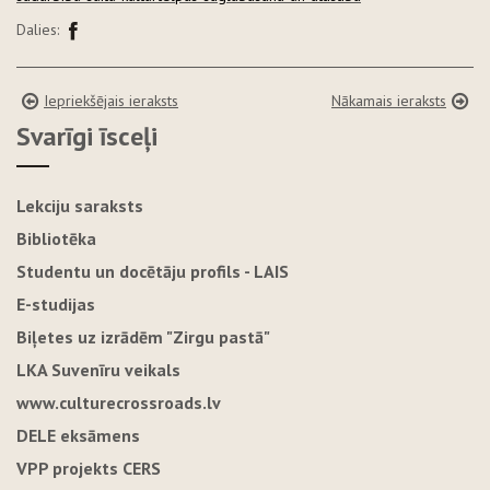
Dalies:
Iepriekšējais ieraksts
Nākamais ieraksts
Svarīgi īsceļi
Lekciju saraksts
Bibliotēka
Studentu un docētāju profils - LAIS
E-studijas
Biļetes uz izrādēm "Zirgu pastā"
LKA Suvenīru veikals
www.culturecrossroads.lv
DELE eksāmens
VPP projekts CERS