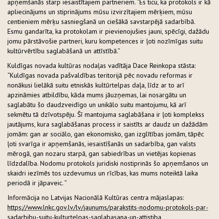
apņemšanās starp iesaistītajiem partneriem. “Es ticu, ka protokols ir kā
apliecinājums un stiprinājums mūsu izvirzītajiem mērķiem, mūsu
centieniem mērķu sasniegšanā un ciešākā savstarpējā sadarbībā.
Esmu gandarīta, ka protokolam ir pievienojušies jauni, spēcīgi, dažādu
jomu pārstāvošie partneri, kuru kompetences ir ļoti nozīmīgas suitu
kultūrvērtību saglabāšanā un attīstībā.”
Kuldīgas novada kultūras nodaļas vadītāja Dace Reinkopa stāsta:
“Kuldīgas novada pašvaldības teritorijā pēc novadu reformas ir
nonākusi lielākā suitu etniskās kultūrtelpas daļa, līdz ar to arī
apzināmies atbildību, kāda mums jāuzņemas, lai nosargātu un
saglabātu šo daudzveidīgo un unikālo suitu mantojumu, kā arī
sekmētu tā dzīvotspēju. Šī mantojuma saglabāšana ir ļoti komplekss
jautājums, kura saglabāšanas process ir saistīts ar daudz un dažādām
jomām: gan ar sociālo, gan ekonomisko, gan izglītības jomām, tāpēc
ļoti svarīga ir apņemšanās, iesaistīšanās un sadarbība, gan valsts
mērogā, gan nozaru starpā, gan sabiedrības un vietējas kopienas
līdzdalība. Nodomu protokols juridiski nostiprinās šo apņemšanos un
skaidri iezīmēs tos uzdevumus un rīcības, kas mums noteiktā laika
periodā ir jāpaveic. ”
Informācija no Latvijas Nacionālā Kultūras centra mājaslapas:
https://www.lnkc.gov.lv/lv/jaunums/parakstits-nodomu-protokols-par-
sadarbibu-suitu-kulturtelpas-saglabasana-un-attistiba