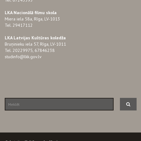
LKA Nacionālā filmu skola
Miera iela 58a, Rīga, LV-1013
Tel. 29417112
LKA Latvijas Kultūras koledža
Bruņinieku iela 57, Rīga, LV-1011
Tel. 20229975, 67846238
studinfo@lkk.gov.lv