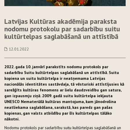
Latvijas Kultūras akadēmija paraksta
nodomu protokolu par sadarbību suitu
kultūrtelpas saglabāšanā un attīstībā
12.01.2022
2022. gada 10. janvārī parakstīts nodomu protokols par
sadarbību Suitu kultūrtelpas saglabāšanā un attīstībā. Suitu
kopiena un suitu kultūrtelpa ir neatņemama Latvijas
nacionālās identitātes sastāvdaļa, tā vēsturiski attīstījusies kā
sarežģīts kultūras fenomens ar lielu daudzveidību gan satura,
gan izpausmju ziņā. 2009. gadā suitu kultūrtelpa iekļauta
UNESCO Nemateriālā kultūras mantojuma, kam jānodrošina
neatliekama saglabāšana, sarakstā, kas paredz gan pašas
kopienas, gan valsts atbildību par šīs kultūrtelpas tālāko
nākotni.
Nodomu protokols par sadarbību suitu kultūrtelpas saglabāšanā un