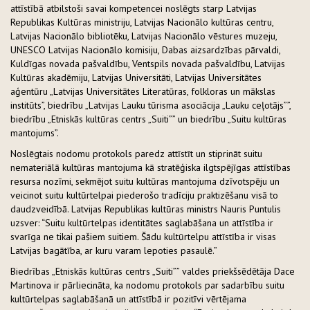
attīstībā atbilstoši savai kompetencei noslēgts starp Latvijas
Republikas Kultūras ministriju, Latvijas Nacionālo kultūras centru,
Latvijas Nacionālo bibliotēku, Latvijas Nacionālo vēstures muzeju,
UNESCO Latvijas Nacionālo komisiju, Dabas aizsardzības pārvaldi,
Kuldīgas novada pašvaldību, Ventspils novada pašvaldību, Latvijas
Kultūras akadēmiju, Latvijas Universitāti, Latvijas Universitātes
aģentūru „Latvijas Universitātes Literatūras, folkloras un mākslas
institūts”, biedrību „Latvijas Lauku tūrisma asociācija „Lauku ceļotājs””,
biedrību „Etniskās kultūras centrs „Suiti”” un biedrību „Suitu kultūras
mantojums”.
Noslēgtais nodomu protokols paredz attīstīt un stiprināt suitu
nemateriālā kultūras mantojuma kā stratēģiska ilgtspējīgas attīstības
resursa nozīmi, sekmējot suitu kultūras mantojuma dzīvotspēju un
veicinot suitu kultūrtelpai piederošo tradīciju praktizēšanu visā to
daudzveidībā. Latvijas Republikas kultūras ministrs Nauris Puntulis
uzsver: “Suitu kultūrtelpas identitātes saglabāšana un attīstība ir
svarīga ne tikai pašiem suitiem. Šādu kultūrtelpu attīstība ir visas
Latvijas bagātība, ar kuru varam lepoties pasaulē.”
Biedrības „Etniskās kultūras centrs „Suiti”” valdes priekšsēdētāja Dace
Martinova ir pārliecināta, ka nodomu protokols par sadarbību suitu
kultūrtelpas saglabāšanā un attīstībā ir pozitīvi vērtējama