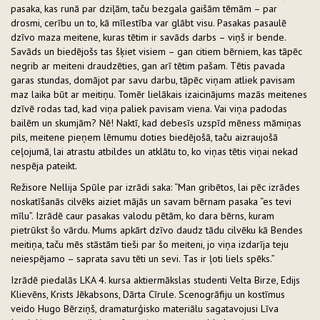
pasaka, kas runā par dziļām, taču bezgala gaišām tēmām – par
drosmi, cerību un to, kā mīlestība var glābt visu. Pasakas pasaulē
dzīvo maza meitene, kuras tētim ir savāds darbs – viņš ir bende.
Savāds un biedējošs tas šķiet visiem – gan citiem bērniem, kas tāpēc
negrib ar meiteni draudzēties, gan arī tētim pašam. Tētis pavada
garas stundas, domājot par savu darbu, tāpēc viņam atliek pavisam
maz laika būt ar meitiņu. Tomēr lielākais izaicinājums mazās meitenes
dzīvē rodas tad, kad viņa paliek pavisam viena. Vai viņa padodas
bailēm un skumjām? Nē! Naktī, kad debesīs uzspīd mēness māmiņas
pils, meitene pieņem lēmumu doties biedējošā, taču aizraujošā
ceļojumā, lai atrastu atbildes un atklātu to, ko viņas tētis viņai nekad
nespēja pateikt.
Režisore Nellija Spūle par izrādi saka: “Man gribētos, lai pēc izrādes
noskatīšanās cilvēks aiziet mājās un savam bērnam pasaka “es tevi
mīlu”. Izrādē caur pasakas valodu pētām, ko dara bērns, kuram
pietrūkst šo vārdu. Mums apkārt dzīvo daudz tādu cilvēku kā Bendes
meitiņa, taču mēs stāstām tieši par šo meiteni, jo viņa izdarīja teju
neiespējamo – saprata savu tēti un sevi. Tas ir ļoti liels spēks.”
Izrādē piedalās LKA 4. kursa aktiermākslas studenti Velta Birze, Edijs
Klievēns, Krists Jēkabsons, Dārta Cīrule. Scenogrāfiju un kostīmus
veido Hugo Bērziņš, dramaturģisko materiālu sagatavojusi Līva