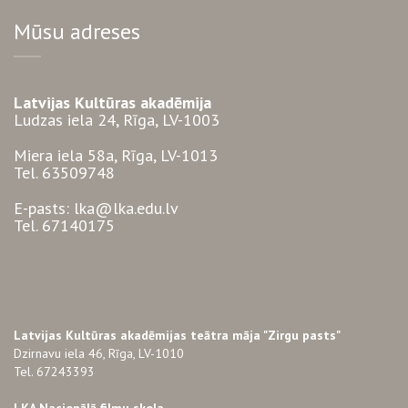
Mūsu adreses
Latvijas Kultūras akadēmija
Ludzas iela 24, Rīga, LV-1003
Miera iela 58a, Rīga, LV-1013
Tel. 63509748
E-pasts: lka@lka.edu.lv
Tel. 67140175
Latvijas Kultūras akadēmijas teātra māja "Zirgu pasts"
Dzirnavu iela 46, Rīga, LV-1010
Tel. 67243393
LKA Nacionālā filmu skola