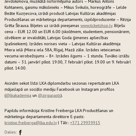
Jevdokimova, muzikālā noformējuma autors – Markus Antons
Kohtanens, gaismu mākslinieks – Mikus Svikulis, horeogrāfe – Lelde
Beāte Kuzņecova, izrādi producē Latvijas Kultūras akadēmijas
Producēšanas un mārketinga departaments, izpildproducente – Rēzija
Grēta Štrausa. Biļetes uz izrādi pieejamas
www.ticketshop.lv
. Biļešu
cena – EUR 12.00 un EUR 6.00 (skolēniem, studentiem, pensionāriem,
cilvēkiem ar invaliditāti, Latvijas Goda ģimenes apliecības
īpašniekiem). Izrādes norises vieta – Latvijas Kultūras akadēmija
Miera ielā (Miera iela 58A, Rīga), Mazā zāle. Izrādes ieteicamais
vecuma ierobežojums – 8+. Izrādes ilgums – 1 stunda. Tuvāko izrāžu
datumi – 31. janvārī plkst. 19.00, 7. februārī plkst. 19.00 un 9. februārī
plkst. 14.00.
Aicinām sekot līdzi LKA diplomdarbu sezonas repertuāram LKA
mājaslapā un sociālo mediju Facebook un Instagram profilos
(
@lkakademija
un
@zirgupasts
).
Papildu informācija: Kristīne Freiberga LKA Producēšanas un
mārketinga departamenta direktore E-pasts:
kristine.freiberga@lka.edu.lv
| Tālr.:
+371 29939915
Dalies: