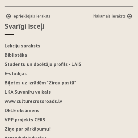
Iepriekšējais ieraksts
Nākamais ieraksts
Svarīgi īsceļi
Lekciju saraksts
Bibliotēka
Studentu un docētāju profils - LAIS
E-studijas
Biļetes uz izrādēm "Zirgu pastā"
LKA Suvenīru veikals
www.culturecrossroads.lv
DELE eksāmens
VPP projekts CERS
Ziņo par pārkāpumu!
#standwithukraine