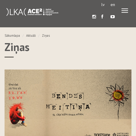
lv
en
Pārslē
navigā
Sākumlapa
Aktuāli
Ziņas
Ziņas