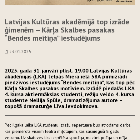
Latvijas Kultūras akadēmijā top izrāde
ģimenēm – Kārļa Skalbes pasakas
“Bendes meitiņa” iestudējums
23.01.2025
2025. gada 31. janvārī plkst. 19.00 Latvijas Kultūras
akadēmijas (LKA) telpās Miera ielā 58A pirmizrādi
piedzīvos iestudējums “Bendes meitiņa”, kas top pēc
Kārļa Skalbes pasakas motīviem. Izrādē piedalās LKA
4. kursa aktiermākslas studenti, režiju veido 4. kursa
studente Nellija Spūle, dramatizējuma autore –
topošā dramaturģe Līva Jevdokimova.
Pēc ilgāka laika LKA studentu izrāžu repertuārā būs atrodams darbs,
kas piemērots visiem teātra mīļotājiem, kas sasnieguši 8 gadu
vecumu. Uz skatuves tiks izspēlēta spocīga, mazliet jocīga un mīļa