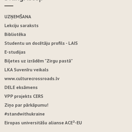
UZŅEMŠANA
Lekciju saraksts
Bibliotēka
Studentu un docētāju profils - LAIS
E-studijas
Biļetes uz izrādēm "Zirgu pastā"
LKA Suvenīru veikals
www.culturecrossroads.lv
DELE eksāmens
VPP projekts CERS
Ziņo par pārkāpumu!
#standwithukraine
Eiropas universitāšu alianse ACE²-EU