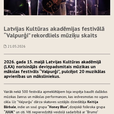
Latvijas Kultūras akadēmijas festivālā
“Valpurģi” rekordliels mūziķu skaits
21.05.2026
2026. gada 15. maijā Latvijas Kultūras akadēmijā
(LKA) norisinājās deviņpadsmitais mūzikas un
mākslas festivāls “Valpurģi”, pulcējot 20 muzikālas
apvienības un māksliniekus.
Vairāk nekā 500 festivāla apmeklētājiem bija iespēja baudīt dažādus
mūzikas žanrus un mākslas performances, kas iedvesmotas no uguns
cikla. Uz “Valpurģu” dārza skatuves uzstājās dziedātāja
Keitija
Bārbale
, indie un soul grupa
“Honey Blue”,
dzejiskā folkroka grupa
“JUUK”
un citi. Vēl nepieredzētā veidolā sadarbībā ar “Brumo”