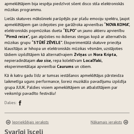
apmeklētājiem bija iespēja piedzīvot silent disco stila elektroniskās
mūzikas programmu.
Lielās skatuves mākslinieki parūpējās par plašu emociju spektru, ļaujot
apmeklētājiem gan izdejoties pie garāžroka apvienības
“NOVA KOMA”,
elektroniskās popmūzikas dueta
“ELPO”
un jauno aktieru apvienību
“Pirmā reize”,
gan atpūsties no ikdienas steigas kopā ar alternatīvās
mūzikas grupu
“STŪRĪ ZĒVELE”.
Eksperimentālā skatuve priecēja
klausītājus ar hihopa un elektroniskās mūzikas vēsmām, uzstājoties
tādiem izpildītājiem kā alternatīvajiem
Zvīņas
un
Nora Kripta,
nepieradinātajam
duo sise,
repa kolektīvam
LocalYaki,
eksperimentālajai apvienībai
Caurums
un citiem.
Kā ik katru gadu līdz ar tumsas iestāšanos apmeklētājus pārsteidza
laikmetīga uguns performance, šoreiz muzikālo pavadījumu izpildīja
grupa JUUK. Paldies visiem apmeklētājiem un atbalstītājiem par
veiksmīgi pavadīto festivālu!
Dalies:
Iepriekšējais ieraksts
Nākamais ieraksts
Svarīgi īsceļi