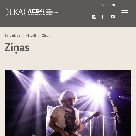
lv
en
Pārslē
navigā
Sākumlapa
Aktuāli
Ziņas
Ziņas