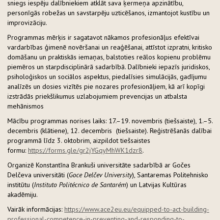
sniegs iespēju dalībniekiem atklāt sava ķermeņa apzinātību,
personīgās robežas un savstarpēju uzticēšanos, izmantojot kustību un
improvizāciju.
Programmas mērķis ir sagatavot nākamos profesionāļus efektīvai
vardarbības ģimenē novēršanai un reaģēšanai, attīstot izpratni, kritisko
domāšanu un praktiskās iemaņas, balstoties reālos kopienu problēmu
piemēros un starpdisciplinārā sadarbībā. Dalībnieki iepazīs juridiskos,
psiholoģiskos un sociālos aspektus, piedalīsies simulācijās, gadījumu
analīzēs un dosies vizītēs pie nozares profesionāļiem, kā arī kopīgi
izstrādās priekšlikumus uzlabojumiem prevencijas un atbalsta
mehānismos
Mācību programmas norises laiks: 17.–19. novembris (tiešsaiste), 1.–5.
decembris (klātiene), 12. decembris (tiešsaiste). Reģistrēšanās dalībai
programmā līdz 3. oktobrim, aizpildot tiešsaistes
formu:
https://forms.gle/gr2jYGqyMhWK1dzr8
.
Organizē Konstantīna Brankuši universitāte sadarbībā ar Gočes
Delčeva universitāti (
Goce Delčev University
), Santaremas Politehnisko
institūtu (
Instituto Politécnico de Santarém
) un Latvijas Kultūras
akadēmiju.
Vairāk informācijas:
https://www.ace2eu.eu/equipped-to-act-building-
professional-competence-in-preventing-and-responding-to-