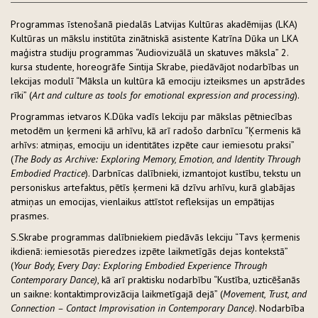
Programmas īstenošanā piedalās Latvijas Kultūras akadēmijas (LKA)
Kultūras un mākslu institūta zinātniskā asistente Katrīna Dūka un LKA
maģistra studiju programmas “Audiovizuālā un skatuves māksla” 2.
kursa studente, horeogrāfe Sintija Skrabe, piedāvājot nodarbības un
lekcijas modulī “Māksla un kultūra kā emociju izteiksmes un apstrādes
rīki” (
Art and culture as tools for emotional expression and processing
).
Programmas ietvaros K.Dūka vadīs lekciju par mākslas pētniecības
metodēm un ķermeni kā arhīvu, kā arī radošo darbnīcu “Ķermenis kā
arhīvs: atmiņas, emociju un identitātes izpēte caur iemiesotu praksi”
(
The Body as Archive: Exploring Memory, Emotion, and Identity Through
Embodied Practice
). Darbnīcas dalībnieki, izmantojot kustību, tekstu un
personiskus artefaktus, pētīs ķermeni kā dzīvu arhīvu, kurā glabājas
atmiņas un emocijas, vienlaikus attīstot refleksijas un empātijas
prasmes.
S.Skrabe programmas dalībniekiem piedāvās lekciju “Tavs ķermenis
ikdienā: iemiesotās pieredzes izpēte laikmetīgās dejas kontekstā”
(
Your Body, Every Day: Exploring Embodied Experience Through
Contemporary Dance)
, kā arī praktisku nodarbību “Kustība, uzticēšanās
un saikne: kontaktimprovizācija laikmetīgajā dejā” (
Movement, Trust, and
Connection – Contact Improvisation in Contemporary Dance)
. Nodarbība