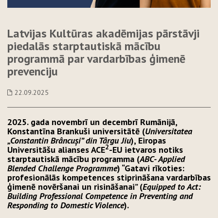
Latvijas Kultūras akadēmijas pārstāvji
piedalās starptautiskā mācību
programmā par vardarbības ģimenē
prevenciju
22.09.2025
2025. gada novembrī un decembrī Rumānijā,
Konstantīna Brankuši universitātē (
Universitatea
„Constantin Brâncuși” din Târgu Jiu
), Eiropas
2
Universitāšu alianses
ACE
-EU ietvaros notiks
starptautiskā mācību programma (
ABC- Applied
Blended Challenge Programme
) “Gatavi rīkoties:
profesionālās kompetences stiprināšana vardarbības
ģimenē novēršanai un risināšanai” (
Equipped to Act:
Building Professional Competence in Preventing and
Responding to Domestic Violence
).