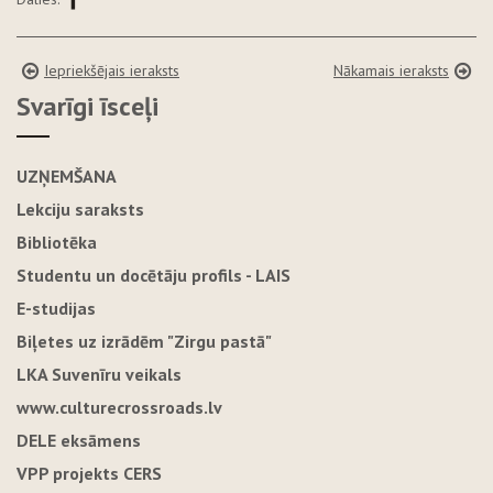
Iepriekšējais ieraksts
Nākamais ieraksts
Svarīgi īsceļi
UZŅEMŠANA
Lekciju saraksts
Bibliotēka
Studentu un docētāju profils - LAIS
E-studijas
Biļetes uz izrādēm "Zirgu pastā"
LKA Suvenīru veikals
www.culturecrossroads.lv
DELE eksāmens
VPP projekts CERS