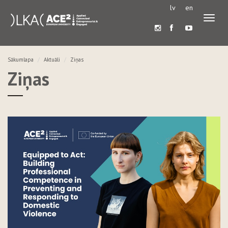
lv
en
Pārslē
navigā
Sākumlapa
Aktuāli
Ziņas
Ziņas