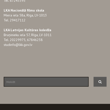
Tel. 67243393
LKA Nacionālā filmu skola
Miera iela 58a, Rīga, LV-1013
Tel. 29417112
LKA Latvijas Kultūras koledža
Bruņinieku iela 57, Rīga, LV-1011
Tel. 20229975, 67846238
studinfo@lkk.gov.lv