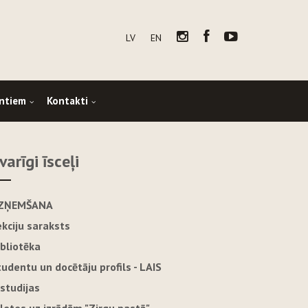
LV
EN
ntiem
Kontakti
varīgi īsceļi
ZŅEMŠANA
ekciju saraksts
ibliotēka
tudentu un docētāju profils - LAIS
-studijas