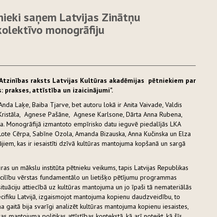
nieki saņem Latvijas Zinātņu
kolektīvo monogrāfiju
s Atzinības raksts Latvijas Kultūras akadēmijas pētniekiem par
 prakses, attīstība un izaicinājumi".
nda Laķe, Baiba Tjarve, bet autoru lokā ir Anita Vaivade, Valdis
 Kristāla, Agnese Pašāne, Agnese Karlsone, Dārta Anna Rubena,
ka. Monogrāfijā izmantoto empīrisko datu ieguvē piedalījās LKA
Lote Cērpa, Sabīne Ozola, Amanda Bizauska, Anna Kučinska un Elza
ājiem, kas ir iesaistīti dzīvā kultūras mantojuma kopšanā un sargā
ras un mākslu institūta pētnieku veikums, tapis Latvijas Republikas
o izcilību vērstas fundamentālo un lietišķo pētījumu programmas
situāciju attiecībā uz kultūras mantojuma un jo īpaši tā nemateriālās
cifiku Latvijā, izgaismojot mantojuma kopienu daudzveidību, to
a gaitā bija svarīgi analizēt kultūras mantojuma kopienu iesaistes,
s mantojuma politikas attīstības kontekstā, kā arī noteikt, kā šīs