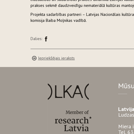
prakses sekmē daudzveidīgu nemateriālā kultūras mantoj
Projekta sadarbības partneri – Latvijas Nacionālais kultū
komisija Baiba Moļnikas vadībā.
Dalies:
Iepriekšējais ieraksts
Mūsu
Latvij
Ludzas
Miera 
Tel. 6