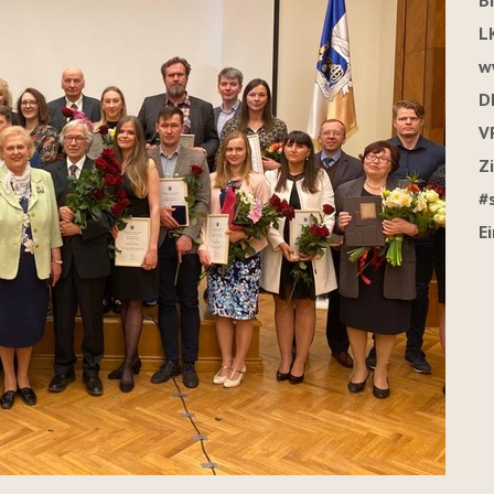
B
L
w
D
V
Z
#
E