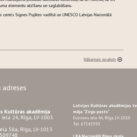
uma elementu atzīšanu un saglabāšanu.
ras centrs Signes Pujātes vadībā un UNESCO Latvijas Nacionālā
Nākamais ieraksts
 adreses
Latvijas Kultūras akadēmijas t
as Kultūras akadēmija
māja "Zirgu pasts"
 iela 24, Rīga, LV-1003
Dzirnavu iela 46, Rīga, LV-1010
Tel. 67243393
iela 58a, Rīga, LV-1013
3509748
LKA Nacionālā filmu skola