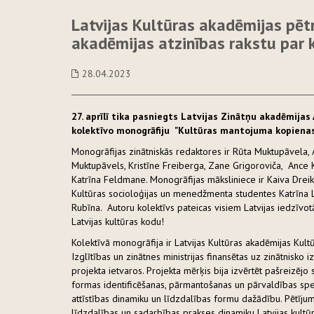
Latvijas Kultūras akadēmijas pēt
akadēmijas atzinības rakstu par 
28.04.2023
27. aprīlī tika pasniegts Latvijas Zinātņu akadēmija
kolektīvo monogrāfiju "Kultūras mantojuma kopienas:
Monogrāfijas zinātniskās redaktores ir Rūta Muktupāvela, A
Muktupāvels, Kristīne Freiberga, Zane Grigoroviča, Ance
Katrīna Feldmane. Monogrāfijas māksliniece ir Kaiva Drei
Kultūras socioloģijas un menedžmenta studentes Katrīna 
Rubīna. Autoru kolektīvs pateicas visiem Latvijas iedzīvot
Latvijas kultūras kodu!
Kolektīvā monogrāfija ir Latvijas Kultūras akadēmijas Kultū
Izglītības un zinātnes ministrijas finansētas uz zinātnisk
projekta ietvaros. Projekta mērķis bija izvērtēt pašreizējo 
formas identificēšanas, pārmantošanas un pārvaldības spe
attīstības dinamiku un līdzdalības formu dažādību. Pētījum
līdzdalības un sadarbības prakses dinamiku Latvijas kultūra