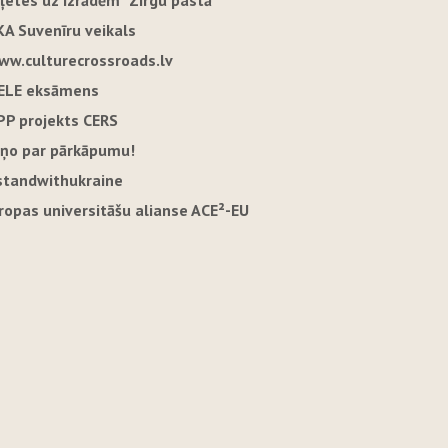
iļetes uz izrādēm "Zirgu pastā"
KA Suvenīru veikals
ww.culturecrossroads.lv
ELE eksāmens
PP projekts CERS
iņo par pārkāpumu!
standwithukraine
iropas universitāšu alianse ACE²-EU