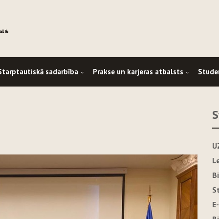
Starptautiskā sadarbība
Prakse un karjeras atbalsts
Stude
S
U
L
B
S
E