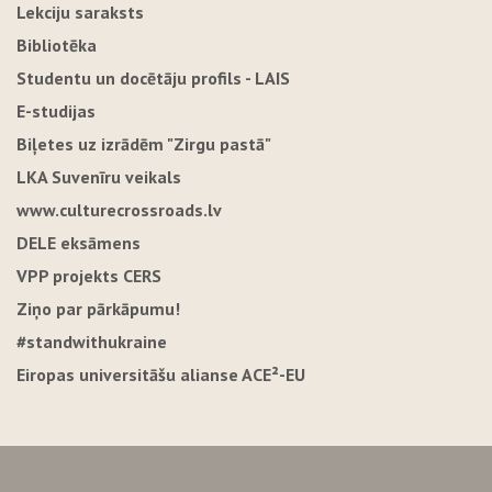
Lekciju saraksts
Bibliotēka
Studentu un docētāju profils - LAIS
E-studijas
Biļetes uz izrādēm "Zirgu pastā"
LKA Suvenīru veikals
www.culturecrossroads.lv
DELE eksāmens
VPP projekts CERS
Ziņo par pārkāpumu!
#standwithukraine
Eiropas universitāšu alianse ACE²-EU