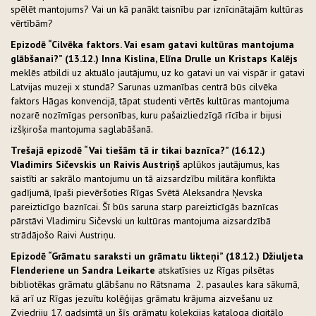
spēlēt mantojums? Vai un kā panākt taisnību par iznīcinātajām kultūras
vērtībām?
Epizodē “Cilvēka faktors. Vai esam gatavi kultūras mantojuma
glābšanai?” (13.12.) Inna Kislina, Elīna Drulle un Kristaps Kalējs
meklēs atbildi uz aktuālo jautājumu, uz ko gatavi un vai vispār ir gatavi
Latvijas muzeji x stundā? Sarunas uzmanības centrā būs cilvēka
faktors Hāgas konvencijā, tāpat studenti vērtēs kultūras mantojuma
nozarē nozīmīgas personības, kuru pašaizliedzīgā rīcība ir bijusi
izšķiroša mantojuma saglabāšanā.
Trešajā epizodē “Vai tiešām tā ir tikai baznīca?” (16.12.)
Vladimirs Sičevskis un Raivis Austriņš
aplūkos jautājumus, kas
saistīti ar sakrālo mantojumu un tā aizsardzību militāra konflikta
gadījumā, īpaši pievēršoties Rīgas Svētā Aleksandra Ņevska
pareizticīgo baznīcai. Šī būs saruna starp pareizticīgās baznīcas
pārstāvi Vladimiru Sičevski un kultūras mantojuma aizsardzībā
strādājošo Raivi Austriņu.
Epizodē “Grāmatu saraksti un grāmatu likteņi” (18.12.) Džiuljeta
Flenderiene un Sandra Leikarte
atskatīsies uz Rīgas pilsētas
bibliotēkas grāmatu glābšanu no Rātsnama 2. pasaules kara sākumā,
kā arī uz Rīgas jezuītu kolēģijas grāmatu krājuma aizvešanu uz
Zviedriju 17. gadsimtā un šīs grāmatu kolekcijas kataloga digitālo