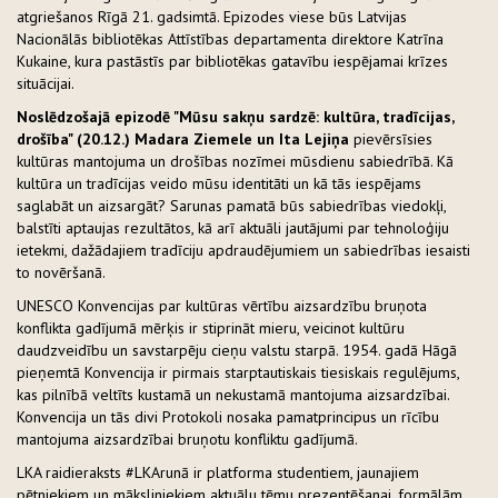
atgriešanos Rīgā 21. gadsimtā. Epizodes viese būs Latvijas
Nacionālās bibliotēkas Attīstības departamenta direktore Katrīna
Kukaine, kura pastāstīs par bibliotēkas gatavību iespējamai krīzes
situācijai.
Noslēdzošajā epizodē "Mūsu sakņu sardzē: kultūra, tradīcijas,
drošība" (20.12.) Madara Ziemele un Ita Lejiņa
pievērsīsies
kultūras mantojuma un drošības nozīmei mūsdienu sabiedrībā. Kā
kultūra un tradīcijas veido mūsu identitāti un kā tās iespējams
saglabāt un aizsargāt? Sarunas pamatā būs sabiedrības viedokļi,
balstīti aptaujas rezultātos, kā arī aktuāli jautājumi par tehnoloģiju
ietekmi, dažādajiem tradīciju apdraudējumiem un sabiedrības iesaisti
to novēršanā.
UNESCO Konvencijas par kultūras vērtību aizsardzību bruņota
konflikta gadījumā mērķis ir stiprināt mieru, veicinot kultūru
daudzveidību un savstarpēju cieņu valstu starpā. 1954. gadā Hāgā
pieņemtā Konvencija ir pirmais starptautiskais tiesiskais regulējums,
kas pilnībā veltīts kustamā un nekustamā mantojuma aizsardzībai.
Konvencija un tās divi Protokoli nosaka pamatprincipus un rīcību
mantojuma aizsardzībai bruņotu konfliktu gadījumā.
LKA raidieraksts #LKArunā ir platforma studentiem, jaunajiem
pētniekiem un māksliniekiem aktuālu tēmu prezentēšanai, formālām