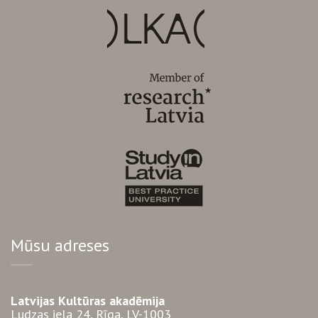
Mūsu adreses
Latvijas Kultūras akadēmija
Ludzas iela 24, Rīga, LV-1003