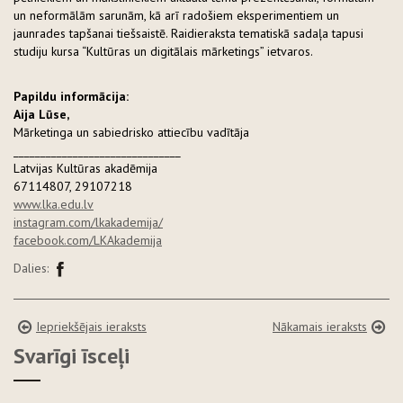
un neformālām sarunām, kā arī radošiem eksperimentiem un
jaunrades tapšanai tiešsaistē. Raidieraksta tematiskā sadaļa tapusi
studiju kursa “Kultūras un digitālais mārketings” ietvaros.
Papildu informācija:
Aija Lūse,
Mārketinga un sabiedrisko attiecību vadītāja
_______________________________
Latvijas Kultūras akadēmija
67114807, 29107218
www.lka.edu.lv
instagram.com/lkakademija/
facebook.com/LKAkademija
Dalies:
Iepriekšējais ieraksts
Nākamais ieraksts
Svarīgi īsceļi