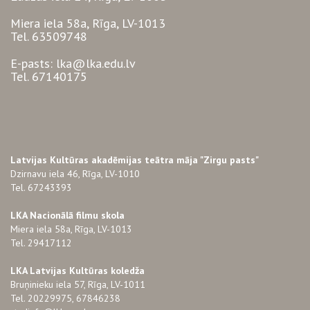
Miera iela 58a, Rīga, LV-1013
Tel. 63509748
E-pasts: lka@lka.edu.lv
Tel. 67140175
Latvijas Kultūras akadēmijas teātra māja "Zirgu pasts"
Dzirnavu iela 46, Rīga, LV-1010
Tel. 67243393
LKA Nacionālā filmu skola
Miera iela 58a, Rīga, LV-1013
Tel. 29417112
LKA Latvijas Kultūras koledža
Bruņinieku iela 57, Rīga, LV-1011
Tel. 20229975, 67846238