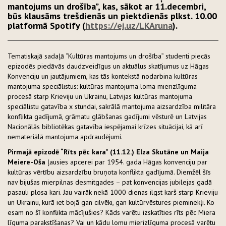
mantojums un drošība”, kas, sākot ar 11.decembri,
būs klausāms trešdienās un piektdienās plkst. 10.00
platformā Spotify (
https://ej.uz/LKAruna
).
Tematiskajā sadaļā “Kultūras mantojums un drošība” studenti piecās
epizodēs piedāvās daudzveidīgus un aktuālus skatījumus uz Hāgas
Konvenciju un jautājumiem, kas tās kontekstā nodarbina kultūras
mantojuma speciālistus: kultūras mantojuma loma mierizlīguma
procesā starp Krieviju un Ukrainu, Latvijas kultūras mantojuma
speciālistu gatavība x stundai, sakrālā mantojuma aizsardzība militāra
konflikta gadījumā, grāmatu glābšanas gadījumi vēsturē un Latvijas
Nacionālās bibliotēkas gatavība iespējamai krīzes situācijai, kā arī
nemateriālā mantojuma apdraudējumi.
Pirmajā epizodē “Rīts pēc kara” (11.12.) Elza Skutāne un Maija
Meiere-Oša
ļausies apcerei par 1954. gada Hāgas konvenciju par
kultūras vērtību aizsardzību bruņota konflikta gadījumā. Diemžēl šīs
nav bijušas mierpilnas desmitgades – pat konvencijas jubilejas gadā
pasauli plosa kari. Jau vairāk nekā 1000 dienas ilgst karš starp Krieviju
un Ukrainu, kurā iet bojā gan cilvēki, gan kultūrvēstures pieminekļi. Ko
esam no šī konflikta mācījušies? Kāds varētu izskatīties rīts pēc Miera
līguma parakstīšanas? Vai un kādu lomu mierizlīguma procesā varētu