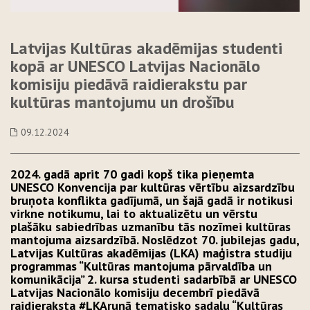
Latvijas Kultūras akadēmijas studenti
kopā ar UNESCO Latvijas Nacionālo
komisiju piedāvā raidierakstu par
kultūras mantojumu un drošību
09.12.2024
2024. gadā aprit 70 gadi kopš tika pieņemta
UNESCO Konvencija par kultūras vērtību aizsardzību
bruņota konflikta gadījumā, un šajā gadā ir notikusi
virkne notikumu, lai to aktualizētu un vērstu
plašāku sabiedrības uzmanību tās nozīmei kultūras
mantojuma aizsardzībā. Noslēdzot 70. jubilejas gadu,
Latvijas Kultūras akadēmijas (LKA) maģistra studiju
programmas “Kultūras mantojuma pārvaldība un
komunikācija” 2. kursa studenti sadarbībā ar UNESCO
Latvijas Nacionālo komisiju decembrī piedāvā
raidieraksta #LKArunā tematisko sadaļu “Kultūras