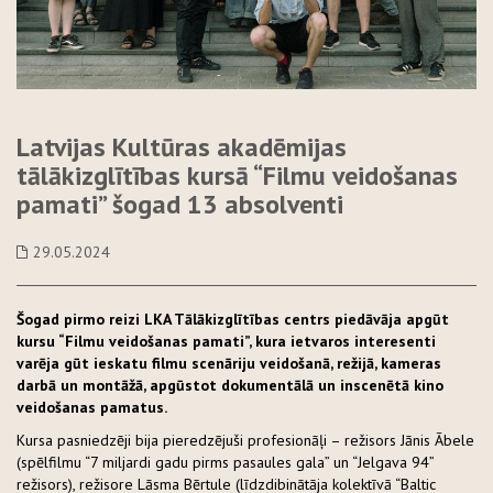
Latvijas Kultūras akadēmijas
tālākizglītības kursā “Filmu veidošanas
pamati” šogad 13 absolventi
29.05.2024
Šogad pirmo reizi LKA Tālākizglītības centrs piedāvāja apgūt
kursu “Filmu veidošanas pamati”, kura ietvaros interesenti
varēja gūt ieskatu filmu scenāriju veidošanā, režijā, kameras
darbā un montāžā, apgūstot dokumentālā un inscenētā kino
veidošanas pamatus.
Kursa pasniedzēji bija pieredzējuši profesionāļi – režisors Jānis Ābele
(spēlfilmu “7 miljardi gadu pirms pasaules gala” un “Jelgava 94”
režisors), režisore Lāsma Bērtule (līdzdibinātāja kolektīvā “Baltic