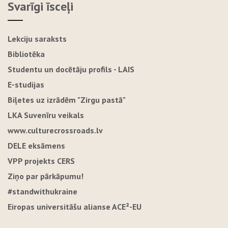
Svarīgi īsceļi
Lekciju saraksts
Bibliotēka
Studentu un docētāju profils - LAIS
E-studijas
Biļetes uz izrādēm "Zirgu pastā"
LKA Suvenīru veikals
www.culturecrossroads.lv
DELE eksāmens
VPP projekts CERS
Ziņo par pārkāpumu!
#standwithukraine
Eiropas universitāšu alianse ACE²-EU