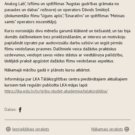
Analog Lab”, īsfilmu un spēlfilmas “Augstas gudrības grāmata no
pasaules un dabas” režisore) un operators Dāvids Smiltiņš
(dokumentālo filmu "Uguns aplis", "Einaratīvs" un spēlfilmas "Melnais
samts" operators inscenētājs).
Kurss norisinājās divu mēnešu garumā klātienē un tiešsaistē, un tas bija
domāts dalībniekiem bez priekšzināšanām, ar interesi un motivāciju
paplašināt izpratni par audiovizuālu darbu uzbūvi un iegūt pirmās
filmu veidošanas prasmes. Dalībnieki veica dažādus praktiskus
uzdevumus, veidojot savus video stāstus ar viedtālruņa palīdzību,
tādējādi praksē apgūstot dažādus filmu veidošanas aspektus.
Nākamajā mācību gadā ir plānots kursu atkārtot.
Informācija par LKA Tālākizglītības centra piedāvātajiem aktuālajiem
kursiem tiek regulāri publicēta LKA mājas lapā:
https://lka.edu.lv/lv/gribu-studet-akademija/talakizglitiba/
Dalies:
Iepriekšējais ieraksts
Nākamais ieraksts