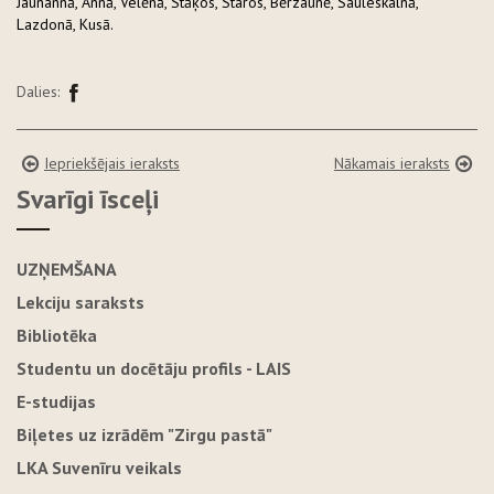
Jaunannā, Annā, Velēnā, Stāķos, Staros, Bērzaunē, Sauleskalnā,
Lazdonā, Kusā.
Dalies:
Iepriekšējais ieraksts
Nākamais ieraksts
Svarīgi īsceļi
UZŅEMŠANA
Lekciju saraksts
Bibliotēka
Studentu un docētāju profils - LAIS
E-studijas
Biļetes uz izrādēm "Zirgu pastā"
LKA Suvenīru veikals