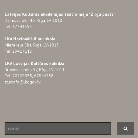
Latvijas Kultūras akadēmijas teātra māja "Zirgu pasts"
Dzirnavu iela 46, Rīga, LV-1010
Tel. 67243393
LKA Nacionālā filmu skola
Miera iela 58a, Rīga, LV-1013
Tel. 29417112
LKA Latvijas Kultūras koledža
Bruņinieku iela 57, Rīga, LV-1011
Tel. 20229975, 67846238
studinfo@lkk.gov.lv