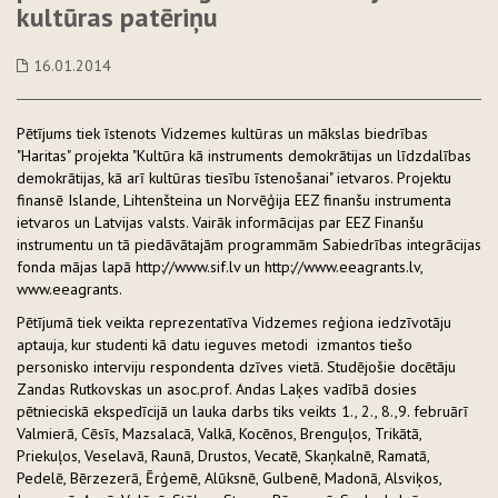
kultūras patēriņu
16.01.2014
Pētījums tiek īstenots Vidzemes kultūras un mākslas biedrības
"Haritas" projekta "Kultūra kā instruments demokrātijas un līdzdalības
demokrātijas, kā arī kultūras tiesību īstenošanai" ietvaros. Projektu
finansē Islande, Lihtenšteina un Norvēģija EEZ finanšu instrumenta
ietvaros un Latvijas valsts. Vairāk informācijas par EEZ Finanšu
instrumentu un tā piedāvātajām programmām Sabiedrības integrācijas
fonda mājas lapā http://www.sif.lv un http://www.eeagrants.lv,
www.eeagrants.
Pētījumā tiek veikta reprezentatīva Vidzemes reģiona iedzīvotāju
aptauja, kur studenti kā datu ieguves metodi izmantos tiešo
personisko interviju respondenta dzīves vietā. Studējošie docētāju
Zandas Rutkovskas un asoc.prof. Andas Laķes vadībā dosies
pētnieciskā ekspedīcijā un lauka darbs tiks veikts 1., 2., 8.,9. februārī
Valmierā, Cēsīs, Mazsalacā, Valkā, Kocēnos, Brenguļos, Trikātā,
Priekuļos, Veselavā, Raunā, Drustos, Vecatē, Skaņkalnē, Ramatā,
Pedelē, Bērzezerā, Ērģemē, Alūksnē, Gulbenē, Madonā, Alsviķos,