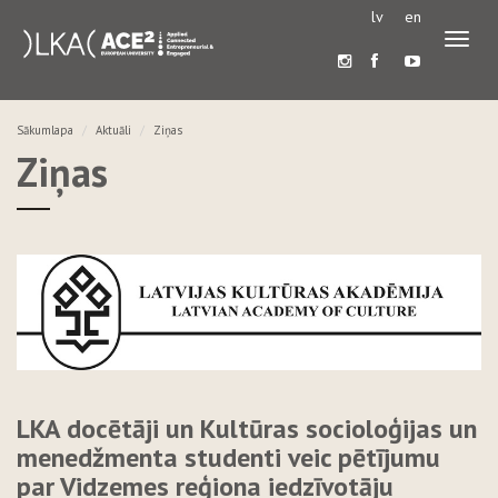
lv
en
Pārslē
navigā
Sākumlapa
Aktuāli
Ziņas
Ziņas
LKA docētāji un Kultūras socioloģijas un
menedžmenta studenti veic pētījumu
par Vidzemes reģiona iedzīvotāju