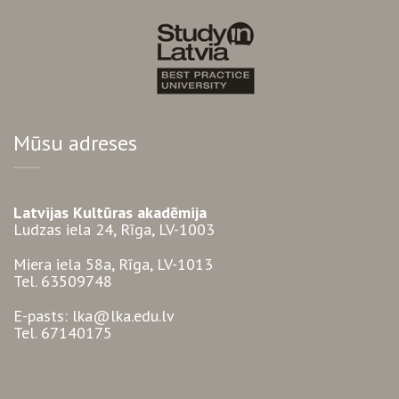
Mūsu adreses
Latvijas Kultūras akadēmija
Ludzas iela 24, Rīga, LV-1003
Miera iela 58a, Rīga, LV-1013
Tel. 63509748
E-pasts: lka@lka.edu.lv
Tel. 67140175