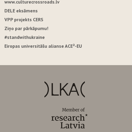
www.culturecrossroads.lv
DELE eksāmens
VPP projekts CERS
Ziņo par pārkāpumu!
#standwithukraine
Eiropas universitāšu alianse ACE²-EU