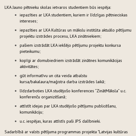
LKA Jauno pētnieku skolas ietvaros studentiem būs iespēja:
iepazīties ar LKA studentiem, kuriem ir līdzīgas pētnieciskas
intereses;
iepazīties ar LKA Kultūras un mākslu institūta aktuālo pētījumu
projektu izstrādes procesu, LKA zinātniekiem;
pašiem izstrādāt LKA iekšējo pētījumu projektu konkursa
pieteikumu;
kopīgi ar domubiedriem izstrādāt zinātnes komunikācijas
aktivitātes;
gūt informatīvu un cita veida atbalstu
kursa/bakalaura/maģistra darba izstrādes laikā;
līdzdarboties LKA studējošo konferences “ZinātMāksla” u.c.
konferenču organizēšanā;
attīstīt idejas par LKA studējošo pētījumu publicēšanu,
komunikāciju;
u.c. iespējas, kuras attīstīs paši JPS dalībnieki.
Sadarbībā ar valsts pētījuma programmas projekta "Latvijas kultūras