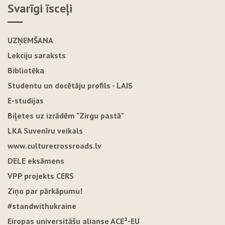
Svarīgi īsceļi
UZŅEMŠANA
Lekciju saraksts
Bibliotēka
Studentu un docētāju profils - LAIS
E-studijas
Biļetes uz izrādēm "Zirgu pastā"
LKA Suvenīru veikals
www.culturecrossroads.lv
DELE eksāmens
VPP projekts CERS
Ziņo par pārkāpumu!
#standwithukraine
Eiropas universitāšu alianse ACE²-EU