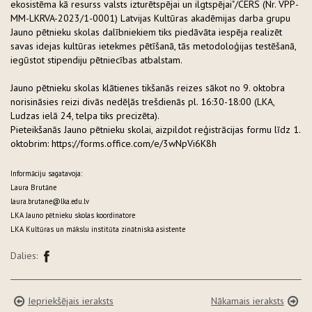
ekosistēma kā resurss valsts izturētspējai un ilgtspējai"/CERS (Nr. VPP-
MM-LKRVA-2023/1-0001) Latvijas Kultūras akadēmijas darba grupu
Jauno pētnieku skolas dalībniekiem tiks piedāvāta iespēja realizēt
savas idejas kultūras ietekmes pētīšanā, tās metodoloģijas testēšanā,
iegūstot stipendiju pētniecības atbalstam.
Jauno pētnieku skolas klātienes tikšanās reizes sākot no 9. oktobra
norisināsies reizi divās nedēļās trešdienās pl. 16:30-18:00 (LKA,
Ludzas ielā 24, telpa tiks precizēta).
Pieteikšanās Jauno pētnieku skolai, aizpildot reģistrācijas formu līdz 1.
oktobrim: https://forms.office.com/e/3wNpVi6K8h
Informāciju sagatavoja:
Laura Brutāne
laura.brutane@lka.edu.lv
LKA Jauno pētnieku skolas koordinatore
LKA Kultūras un mākslu institūta zinātniskā asistente
Dalies:
Iepriekšējais ieraksts
Nākamais ieraksts