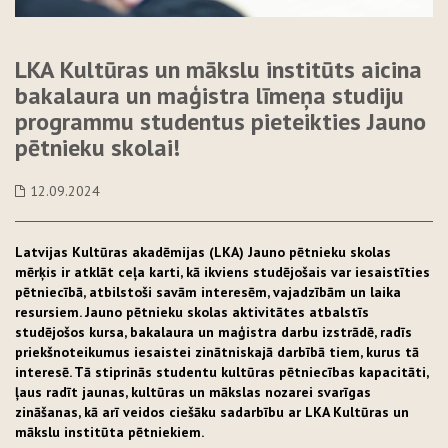
LKA Kultūras un mākslu institūts aicina
bakalaura un maģistra līmeņa studiju
programmu studentus pieteikties Jauno
pētnieku skolai!
12.09.2024
Latvijas Kultūras akadēmijas (LKA) Jauno pētnieku skolas
mērķis ir atklāt ceļa karti, kā ikviens studējošais var iesaistīties
pētniecībā, atbilstoši savām interesēm, vajadzībām un laika
resursiem. Jauno pētnieku skolas aktivitātes atbalstīs
studējošos kursa, bakalaura un maģistra darbu izstrādē, radīs
priekšnoteikumus iesaistei zinātniskajā darbībā tiem, kurus tā
interesē. Tā stiprinās studentu kultūras pētniecības kapacitāti,
ļaus radīt jaunas, kultūras un mākslas nozarei svarīgas
zināšanas, kā arī veidos ciešāku sadarbību ar LKA Kultūras un
mākslu institūta pētniekiem.