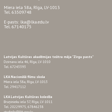
Miera iela 58a, Rīga, LV-1013
Tel. 63509748
E-pasts: lka@lka.edu.lv
Tel. 67140175
Latvijas Kultūras akadēmijas teātra māja "Zirgu pasts"
Dzirnavu iela 46, Rīga, LV-1010
Tel. 67243393
LKA Nacionālā filmu skola
Miera iela 58a, Rīga, LV-1013
Tel. 29417112
LKA Latvijas Kultūras koledža
Bruņinieku iela 57, Rīga, LV-1011
Tel. 20229975, 67846238
studinfo@lkk.gov.lv