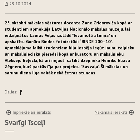
29.10.2024
25. oktobrī mākslas vēstures docente Zane Grigoroviča kopā ar
studentiem apmeklēja Latvijas Nacionālo mākslas muzeju, lai
iedziļinātos Lauras Veļas izstādē "Ievainotā atmiņa" un
apskatītu Gunāra Bindes fotoizstādi “BINDE 100–10”.
Apmeklējuma laikā studentiem bija iespēja iegūt jaunu telpisku
un māksliniecisku pieredzi kopā ar kuratoru un mākslinieku
Alekseju Beļecki, kā arī nejauši satikt dzejnieku Henriku Eliasu
Zēgneru, kurš pastāstīja par projektu "Savvaļa". Šī mākslas un
sarunu diena ilga vairāk nekā četras stundas.
Dalies:
Iepriekšējais ieraksts
Nākamais ieraksts
Svarīgi īsceļi