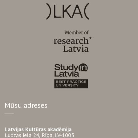
Mūsu adreses
Latvijas Kultūras akadēmija
Ludzas iela 24, Rīga, LV-1003