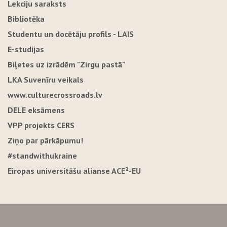
Lekciju saraksts
Bibliotēka
Studentu un docētāju profils - LAIS
E-studijas
Biļetes uz izrādēm "Zirgu pastā"
LKA Suvenīru veikals
www.culturecrossroads.lv
DELE eksāmens
VPP projekts CERS
Ziņo par pārkāpumu!
#standwithukraine
Eiropas universitāšu alianse ACE²-EU