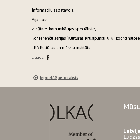
Informāciju sagatavoja
Aija Lūse,
Zinātnes komunikācijas speciāliste,
Konferenču sērijas “Kultūras Krustpunkti XIX” koordinator
LKA Kultūras un mākslu institūts
Dalies:
Iepriekšējais ieraksts
Mūsu
Latvij
Ludzas