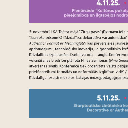
5. novembrī LKA Teātra mājā “Zirgu pasts” (Dzirnavu iela 4
“Jauniešu pilsoniskā līdzdalība: dekoratīva vai autentiska? 
Authentic? Formal or Meaningful?
), kas pievērsīsies jauni
apdraudējumu, tehnoloģisko inovāciju, un ģeopolitisko krīž
līdzdalības izpausmēm. Darba valoda – angļu. Konference
veicināšanas biedrību plānota Ninas Saimonas (
Nina Simo
atvēršanas svētki. Konference tiek organizēta valsts pētī
priekšnoteikumi formālās un neformālās izglītības vidē” 
līdzdalīgu iesaisti muzejos: Latvijas muzejpedagoģijas pr