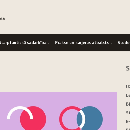
Starptautiskā sadarbība
Prakse un karjeras atbalsts
Stude
S
U
L
B
S
E