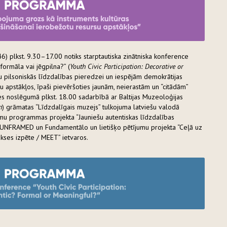
6) plkst. 9.30–17.00 notiks starptautiska zinātniska konference
formāla vai jēgpilna?” (
Youth Civic Participation: Decorative or
ešu pilsoniskās līdzdalības pieredzei un iespējām demokrātijas
u apstākļos, īpaši pievēršoties jaunām, neierastām un “citādām”
s noslēgumā plkst. 18.00 sadarbībā ar Baltijas Muzeoloģijas
n
) grāmatas “Līdzdalīgais muzejs” tulkojuma latviešu valodā
jumu programmas projekta “Jauniešu autentiskas līdzdalības
/ UNFRAMED un Fundamentālo un lietišķo pētījumu projekta “Ceļā uz
akses izpēte / MEET” ietvaros.