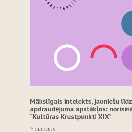
Mākslīgais intelekts, jauniešu līd
apdraudējuma apstākļos: norisinā
“Kultūras Krustpunkti XIX”
14.10.2025