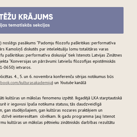
61) noslēgs pasākums “Padomju filozofu paškritikas: performatīva
inārs Kamoliņš diskutēs par intelektuāļu lomu totalitāras varas
 paškritikas: performatīva diskusija” tiek īstenots Latvijas Zinātnes
kta “Konversijas un pārrāvumi: latviešu filozofijas epistēmiskās
1-0650) ietvaros.
icētas. 4., 5. un 6. novembra konferenču sērijas notikumus būs
ebook.com/kulturasakademija
) un
Youtube
kanālā
itāti kultūras un mākslas fenomenu izpētē. Ikgadējā LKA starptautiskā
urē ir ieguvusi īpaša notikuma statusu, tās daudzveidīgā
, gan studējošajiem, gan kultūras nozares praktiķiem un
s dzīvē ieinteresētam cilvēkam. Ik gadu programma ļauj īstenot
ormu kultūras un mākslas pētnieku zinātniskās darbības rezultātu