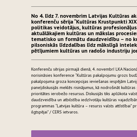
No 4. līdz 7. novembrim Latvijas Kultūras a
konferenču sērija “Kultūras Krustpunkti XIX”
politikas veidotājus, kultūras profesionāļus
aktuālākajiem kultūras un mākslas procesie
tematisko un formātu daudzveidību – no kul
pilsoniskās līdzdalības līdz mākslīgā intel
pētījumiem kultūras un radošo industriju j
Konferenču sērijas pirmajā dienā, 4. novembrī LKA Nacionā
norisināsies konference “Kultūras pakalpojumu grozs bu
pakalpojuma groza koncepcijas ieviešanas iespējām Latvijas
paneļdiskusijās meklēs risinājumus, kā nodrošināt kultūra
prioritātes ierobežo resursus. Diskusijās tiks aplūkota val
daudzveidība un atbilstība iedzīvotāju kultūras vajadzībā
programmas “Latvijas kultūra – resurss valsts attīstībai" pr
ilgtspējai" / CERS ietvaros.