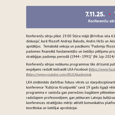
Konferenču sēriju plkst. 19.00 Stūra mājā (Brīvības iela 
diskusija”, kurā filozofi Andrejs Balodis, Andris Hiršs un A
apstākļos. Tematiskā sekcija un pasākums “Padomju filozofu
padomes finansētā fundamentālo un lietišķo pētījumu proje
stratēģijas padomju periodā (1944–1991)” (Nr. lzp-2024/
Konferenču sērijas notikumu programmas tiks drīzumā publ
iespējams redzēt tiešraidē LKA
Facebook
(
https://www.fac
(
https://www.youtube.com/@LKAkademija
).
LKA zinātniskās darbības fokuss vērsts uz starpdisciplinar
konference “Kultūras Krustpunkti” savā 19 gadu ilgajā vēst
programma ir saistoša gan pieredzes bagātiem pētniekiem
radošajiem profesionāļiem, gan jebkuram Latvijas kultūra
konferences stratēģisko mērķi: attīstīt komunikatīvu platf
teorētiskai un lietišķai aprobācijai.