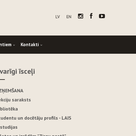
LV
EN
ntiem
Kontakti
varīgi īsceļi
ZŅEMŠANA
ekciju saraksts
ibliotēka
tudentu un docētāju profils - LAIS
-studijas