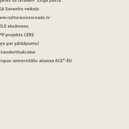
iļetes uz izrādēm "Zirgu pastā"
KA Suvenīru veikals
ww.culturecrossroads.lv
ELE eksāmens
PP projekts CERS
iņo par pārkāpumu!
standwithukraine
iropas universitāšu alianse ACE²-EU