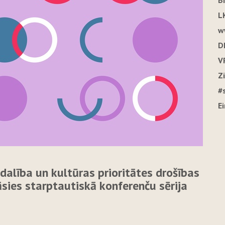
B
L
w
D
V
Z
#
E
zdalība un kultūras prioritātes drošības
sies starptautiskā konferenču sērija