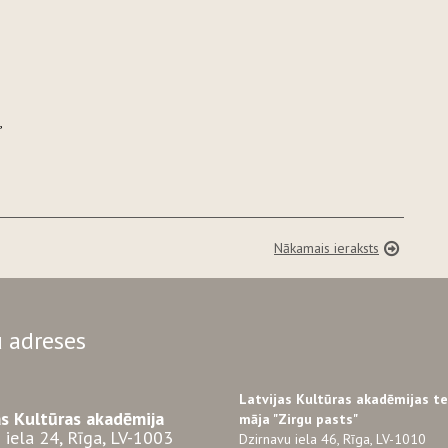
e,
Nākamais ieraksts
 adreses
Latvijas Kultūras akadēmijas t
as Kultūras akadēmija
māja "Zirgu pasts"
 iela 24, Rīga, LV-1003
Dzirnavu iela 46, Rīga, LV-1010