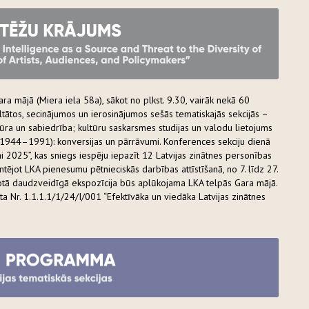
a mājā (Miera iela 58a), sākot no plkst. 9.30, vairāk nekā 60
ultātos, secinājumos un ierosinājumos sešās tematiskajās sekcijās –
ūra un sabiedrība; kultūru saskarsmes studijas un valodu lietojums
ijā (1944–1991): konversijas un pārrāvumi. Konferences sekciju dienā
ai 2025”, kas sniegs iespēju iepazīt 12 Latvijas zinātnes personības
tējot LKA pienesumu pētnieciskās darbības attīstīšanā, no 7. līdz 27.
idotā daudzveidīgā ekspozīcija būs aplūkojama LKA telpās Gara mājā.
ta Nr. 1.1.1.1/1/24/I/001 “Efektīvāka un viedāka Latvijas zinātnes