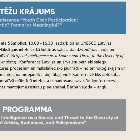
 iela 58a) plkst. 10.00–16.30 sadarbībā ar UNESCO Latvijas
Mākslīgais intelekts kā kultūras satura daudzveidības avots un
tīva” (
Artificial Intelligence as a Source and Threat to the Diversity of
icymakers
). Konferencē Latvijas un ārvalstu pētnieki sniegs
ltūras procesiem un māksliniecisko jaunradi – no tehnoloģiskajām un
 mantojuma pieejamībai digitālajā vidē. Konferencē tiks aplūkotas
ģeneratīvā mākslīgā intelekta izmantošana, savukārt konferences
tūras mantojuma resursu pieejamībai. Darba valoda – angļu.