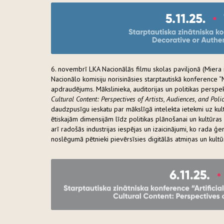
6. novembrī LKA Nacionālās filmu skolas paviljonā (Miera
Nacionālo komisiju norisināsies starptautiskā konference “
apdraudējums. Mākslinieka, auditorijas un politikas perspek
Cultural Content: Perspectives of Artists, Audiences, and Pol
daudzpusīgu ieskatu par mākslīgā intelekta ietekmi uz ku
ētiskajām dimensijām līdz politikas plānošanai un kultūras
arī radošās industrijas iespējas un izaicinājumi, ko rada 
noslēgumā pētnieki pievērsīsies digitālās atmiņas un kul