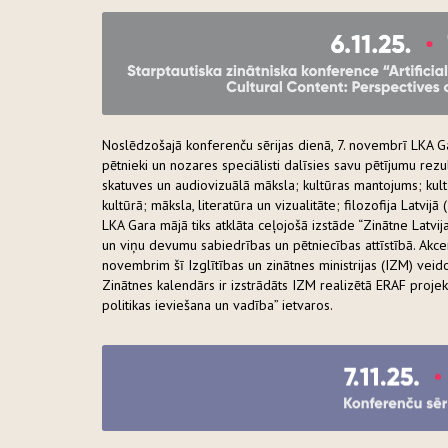
Noslēdzošajā konferenču sērijas dienā, 7. novembrī LKA Gar
pētnieki un nozares speciālisti dalīsies savu pētījumu rez
skatuves un audiovizuālā māksla; kultūras mantojums; kult
kultūrā; māksla, literatūra un vizualitāte; filozofija Latv
LKA Gara mājā tiks atklāta ceļojošā izstāde “Zinātne Latvij
un viņu devumu sabiedrības un pētniecības attīstībā. Akcen
novembrim šī Izglītības un zinātnes ministrijas (IZM) ve
Zinātnes kalendārs ir izstrādāts IZM realizētā ERAF projek
politikas ieviešana un vadība” ietvaros.