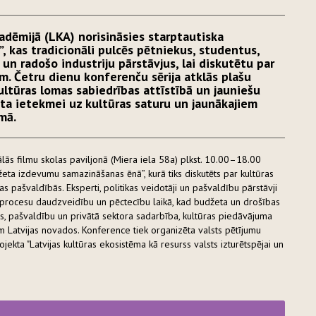
kadēmijā (LKA) norisināsies starptautiska
, kas tradicionāli pulcēs pētniekus, studentus,
 un radošo industriju pārstāvjus, lai diskutētu par
m. Četru dienu konferenču sērija atklās plašu
tūras lomas sabiedrības attīstībā un jauniešu
ekta ietekmei uz kultūras saturu un jaunākajiem
omā.
lās filmu skolas paviljonā (Miera iela 58a) plkst. 10.00–18.00
džeta izdevumu samazināšanas ēnā
”, kurā tiks diskutēts par kultūras
 pašvaldībās. Eksperti, politikas veidotāji un pašvaldību pārstāvji
s procesu daudzveidību un pēctecību laikā, kad budžeta un drošības
sts, pašvaldību un privātā sektora sadarbība, kultūras piedāvājuma
m Latvijas novados. Konference tiek organizēta valsts pētījumu
ojekta "Latvijas kultūras ekosistēma kā resurss valsts izturētspējai un