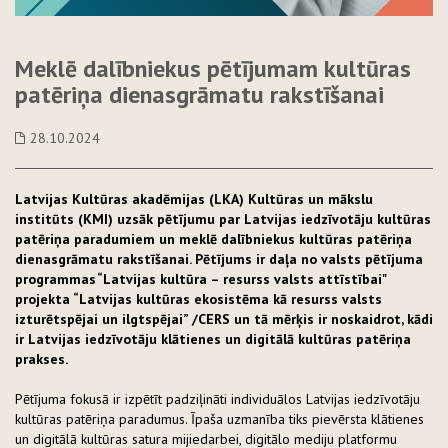
Meklē dalībniekus pētījumam kultūras
patēriņa dienasgrāmatu rakstīšanai
28.10.2024
Latvijas Kultūras akadēmijas (LKA) Kultūras un mākslu
institūts (KMI) uzsāk pētījumu par Latvijas iedzīvotāju kultūras
patēriņa paradumiem un meklē dalībniekus kultūras patēriņa
dienasgrāmatu rakstīšanai. Pētījums ir daļa no valsts pētījuma
programmas “Latvijas kultūra – resurss valsts attīstībai"
projekta “Latvijas kultūras ekosistēma kā resurss valsts
izturētspējai un ilgtspējai” /CERS un tā mērķis ir noskaidrot, kādi
ir Latvijas iedzīvotāju klātienes un digitālā kultūras patēriņa
prakses.
Pētījuma fokusā ir izpētīt padziļināti individuālos Latvijas iedzīvotāju
kultūras patēriņa paradumus. Īpaša uzmanība tiks pievērsta klātienes
un digitālā kultūras satura mijiedarbei, digitālo mediju platformu