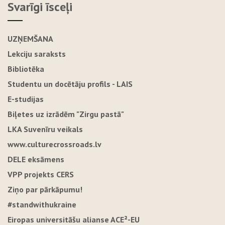
Svarīgi īsceļi
UZŅEMŠANA
Lekciju saraksts
Bibliotēka
Studentu un docētāju profils - LAIS
E-studijas
Biļetes uz izrādēm "Zirgu pastā"
LKA Suvenīru veikals
www.culturecrossroads.lv
DELE eksāmens
VPP projekts CERS
Ziņo par pārkāpumu!
#standwithukraine
Eiropas universitāšu alianse ACE²-EU