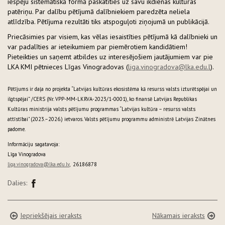
iespēju sistemātiskā formā paskatīties uz savu ikdienas kultūras
patēriņu. Par dalību pētījumā dalībniekiem paredzēta neliela
atlīdzība. Pētījuma rezultāti tiks atspoguļoti ziņojumā un publikācijā.
Priecāsimies par visiem, kas vēlas iesaistīties pētījumā kā dalībnieki un
var padalīties ar ieteikumiem par piemērotiem kandidātiem!
Pieteikties un saņemt atbildes uz interesējošiem jautājumiem var pie
LKA KMI pētnieces Līgas Vinogradovas (
liga.vinogradova@lka.edu.l
).
Pētījums ir daļa no projekta “Latvijas kultūras ekosistēma kā resurss valsts izturētspējai un
ilgtspējai” /CERS (Nr. VPP-MM-LKRVA-2023/1-0001), ko finansē Latvijas Republikas
Kultūras ministrija valsts pētījumu programmas “Latvijas kultūra – resurss valsts
attīstībai" (2023.–2026.) ietvaros. Valsts pētījumu programmu administrē Latvijas Zinātnes
padome.
Informāciju sagatavoja:
Līga Vinogradova
liga.vinogradova@lka.edu.lv
, 26186878
Dalies:
Iepriekšējais ieraksts
Nākamais ieraksts