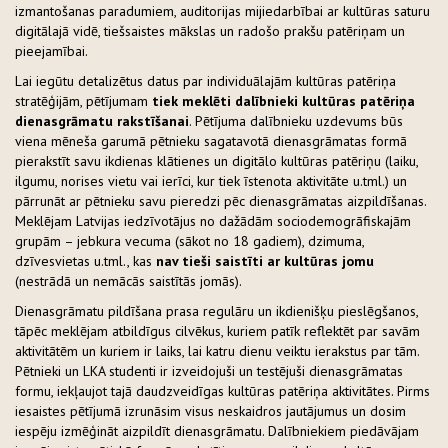
izmantošanas paradumiem, auditorijas mijiedarbībai ar kultūras saturu
digitālajā vidē, tiešsaistes mākslas un radošo prakšu patēriņam un
pieejamībai.
Lai iegūtu detalizētus datus par individuālajām kultūras patēriņa
stratēģijām, pētījumam
tiek meklēti dalībnieki kultūras patēriņa
dienasgrāmatu rakstīšanai
. Pētījuma dalībnieku uzdevums būs
viena mēneša garumā pētnieku sagatavotā dienasgrāmatas formā
pierakstīt savu ikdienas klātienes un digitālo kultūras patēriņu (laiku,
ilgumu, norises vietu vai ierīci, kur tiek īstenota aktivitāte u.tml.) un
pārrunāt ar pētnieku savu pieredzi pēc dienasgrāmatas aizpildīšanas.
Meklējam Latvijas iedzīvotājus no dažādām sociodemogrāfiskajām
grupām – jebkura vecuma (sākot no 18 gadiem), dzimuma,
dzīvesvietas u.tml., kas
nav tieši saistīti ar kultūras jomu
(nestrādā un nemācās saistītās jomās).
Dienasgrāmatu pildīšana prasa regulāru un ikdienišķu pieslēgšanos,
tāpēc meklējam atbildīgus cilvēkus, kuriem patīk reflektēt par savām
aktivitātēm un kuriem ir laiks, lai katru dienu veiktu ierakstus par tām.
Pētnieki un LKA studenti ir izveidojuši un testējuši dienasgrāmatas
formu, iekļaujot tajā daudzveidīgas kultūras patēriņa aktivitātes. Pirms
iesaistes pētījumā izrunāsim visus neskaidros jautājumus un dosim
iespēju izmēģināt aizpildīt dienasgrāmatu. Dalībniekiem piedāvājam