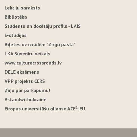
Lekciju saraksts
Bibliotēka
Studentu un docētāju profils - LAIS
E-studijas
Biļetes uz izrādēm "Zirgu pastā"
LKA Suvenīru veikals
www.culturecrossroads.lv
DELE eksāmens
VPP projekts CERS
Ziņo par pārkāpumu!
#standwithukraine
Eiropas universitāšu alianse ACE²-EU