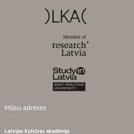
Mūsu adreses
Latvijas Kultūras akadēmija