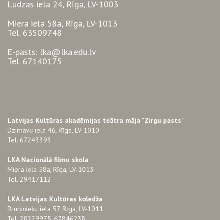
Ludzas iela 24, Rīga, LV-1003
Miera iela 58a, Rīga, LV-1013
Tel. 63509748
E-pasts: lka@lka.edu.lv
Tel. 67140175
Latvijas Kultūras akadēmijas teātra māja "Zirgu pasts"
Dzirnavu iela 46, Rīga, LV-1010
Tel. 67243393
LKA Nacionālā filmu skola
Miera iela 58a, Rīga, LV-1013
Tel. 29417112
LKA Latvijas Kultūras koledža
Bruņinieku iela 57, Rīga, LV-1011
Tel. 20229975, 67846238