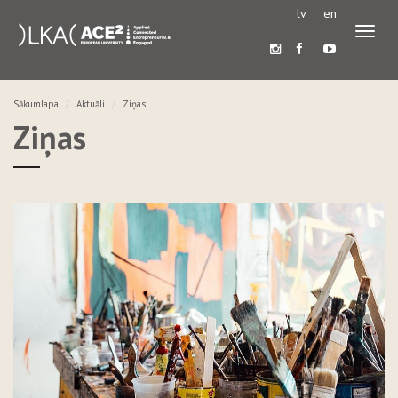
lv
en
Pārslē
navigā
Sākumlapa
Aktuāli
Ziņas
Ziņas