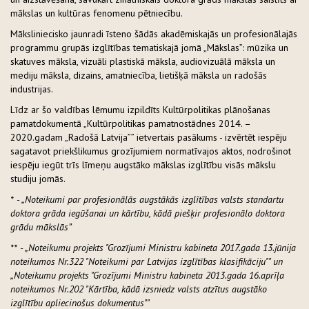
mākslas un kultūras fenomenu pētniecību.
Māksliniecisko jaunradi īsteno šādās akadēmiskajās un profesionālajās
programmu grupās izglītības tematiskajā jomā „Mākslas”: mūzika un
skatuves māksla, vizuāli plastiskā māksla, audiovizuālā māksla un
mediju māksla, dizains, amatniecība, lietišķā māksla un radošās
industrijas.
Līdz ar šo valdības lēmumu izpildīts Kultūrpolitikas plānošanas
pamatdokumentā „Kultūrpolitikas pamatnostādnes 2014. –
2020.gadam „Radošā Latvija”” ietvertais pasākums - izvērtēt iespēju
sagatavot priekšlikumus grozījumiem normatīvajos aktos, nodrošinot
iespēju iegūt trīs līmeņu augstāko mākslas izglītību visās mākslu
studiju jomās.
* - „Noteikumi par profesionālās augstākās izglītības valsts standartu
doktora grāda iegūšanai un kārtību, kādā piešķir profesionālo doktora
grādu mākslās”
** - „Noteikumu projekts "Grozījumi Ministru kabineta 2017.gada 13.jūnija
noteikumos Nr.322 "Noteikumi par Latvijas izglītības klasifikāciju"" un
„Noteikumu projekts "Grozījumi Ministru kabineta 2013.gada 16.aprīļa
noteikumos Nr.202 "Kārtība, kādā izsniedz valsts atzītus augstāko
izglītību apliecinošus dokumentus""