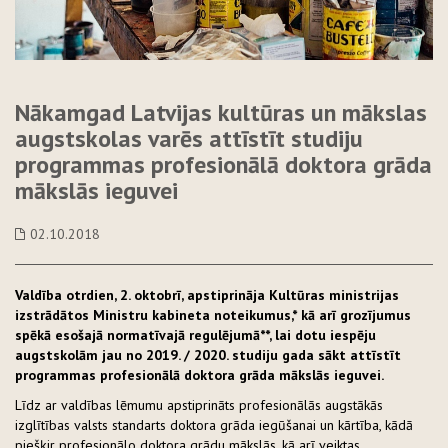
Nākamgad Latvijas kultūras un mākslas
augstskolas varēs attīstīt studiju
programmas profesionālā doktora grāda
mākslās ieguvei
02.10.2018
Valdība otrdien, 2. oktobrī, apstiprināja Kultūras ministrijas
izstrādātos Ministru kabineta noteikumus,* kā arī grozījumus
spēkā esošajā normatīvajā regulējumā**, lai dotu iespēju
augstskolām jau no 2019. / 2020. studiju gada sākt attīstīt
programmas profesionālā doktora grāda mākslās ieguvei.
Līdz ar valdības lēmumu apstiprināts profesionālās augstākās
izglītības valsts standarts doktora grāda iegūšanai un kārtība, kādā
piešķir profesionālo doktora grādu mākslās, kā arī veiktas