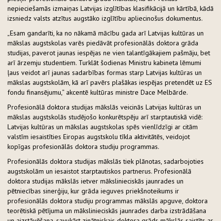
nepieciešamās izmaiņas Latvijas izglītības klasifikācijā un kārtībā, kādā
izsniedz valsts atzītus augstāko izglītību apliecinošus dokumentus.
„Esam gandarīti, ka no nākamā mācību gada arī Latvijas kultūras un
mākslas augstskolas varēs piedāvāt profesionālās doktora grāda
studijas, paverot jaunas iespējas ne vien talantīgākajiem pašmāju, bet
arī ārzemju studentiem. Turklāt šodienas Ministru kabineta lēmumi
ļaus veidot arī jaunas sadarbības formas starp Latvijas kultūras un
mākslas augstskolām, kā arī pavērs plašākas iespējas pretendēt uz ES
fondu finansējumu,” akcentē kultūras ministre Dace Melbārde.
Profesionālā doktora studijas mākslās veicinās Latvijas kultūras un
mākslas augstskolās studējošo konkurētspēju arī starptautiskā vidē:
Latvijas kultūras un mākslas augstskolas spēs vienlīdzīgi ar citām
valstīm iesaistīties Eiropas augstskolu tīkla aktivitātēs, veidojot
kopīgas profesionālās doktora studiju programmas.
Profesionālās doktora studijas mākslās tiek plānotas, sadarbojoties
augstskolām un iesaistot starptautiskos partnerus. Profesionālā
doktora studijas mākslās ietver mākslinieciskās jaunrades un
pētniecības sinerģiju, kur grāda ieguves priekšnoteikums ir
profesionālās doktora studiju programmas mākslās apguve, doktora
teorētiskā pētījuma un mākslinieciskās jaunrades darba izstrādāšana
un aizstāvēšana, savukārt zinātniskais doktora grāds mākslās saistīts ar