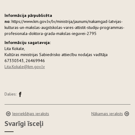
Informācija pārpublicēta
no:
https://www.km.gov.lv/lv/ministrija/jaunumi/nakamgad-latvijas-
kulturas-un-makslas-augstskolas-vares-attistit-studiju-programmas-
profesionala-doktora-grada-makslas-ieguvei-2795
Informāciju sagatavoja:
Lita Kokale,
Kultūras ministrijas Sabiedrisko attiecību nodaļas vadītāja
67330343, 26469946
Lita.Kokale@km.gov.lv
Dalies:
Iepriekšējais ieraksts
Nākamais ieraksts
Svarīgi īsceļi