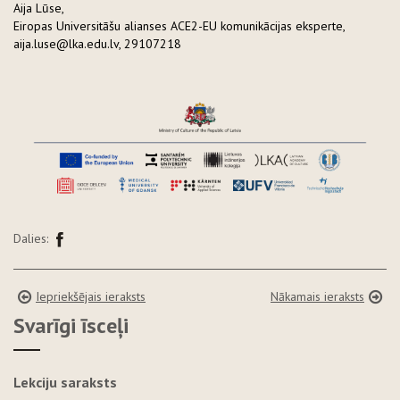
Aija Lūse,
Eiropas Universitāšu alianses ACE2-EU komunikācijas eksperte,
aija.luse@lka.edu.lv, 29107218
Dalies:
Iepriekšējais ieraksts
Nākamais ieraksts
Svarīgi īsceļi
Lekciju saraksts