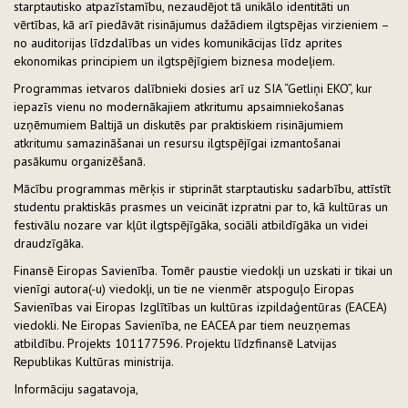
starptautisko atpazīstamību, nezaudējot tā unikālo identitāti un
vērtības, kā arī piedāvāt risinājumus dažādiem ilgtspējas virzieniem –
no auditorijas līdzdalības un vides komunikācijas līdz aprites
ekonomikas principiem un ilgtspējīgiem biznesa modeļiem.
Programmas ietvaros dalībnieki dosies arī uz SIA “Getliņi EKO”, kur
iepazīs vienu no modernākajiem atkritumu apsaimniekošanas
uzņēmumiem Baltijā un diskutēs par praktiskiem risinājumiem
atkritumu samazināšanai un resursu ilgtspējīgai izmantošanai
pasākumu organizēšanā.
Mācību programmas mērķis ir stiprināt starptautisku sadarbību, attīstīt
studentu praktiskās prasmes un veicināt izpratni par to, kā kultūras un
festivālu nozare var kļūt ilgtspējīgāka, sociāli atbildīgāka un videi
draudzīgāka.
Finansē Eiropas Savienība. Tomēr paustie viedokļi un uzskati ir tikai un
vienīgi autora(-u) viedokļi, un tie ne vienmēr atspoguļo Eiropas
Savienības vai Eiropas Izglītības un kultūras izpildaģentūras (EACEA)
viedokli. Ne Eiropas Savienība, ne EACEA par tiem neuzņemas
atbildību. Projekts 101177596. Projektu līdzfinansē Latvijas
Republikas Kultūras ministrija.
Informāciju sagatavoja,