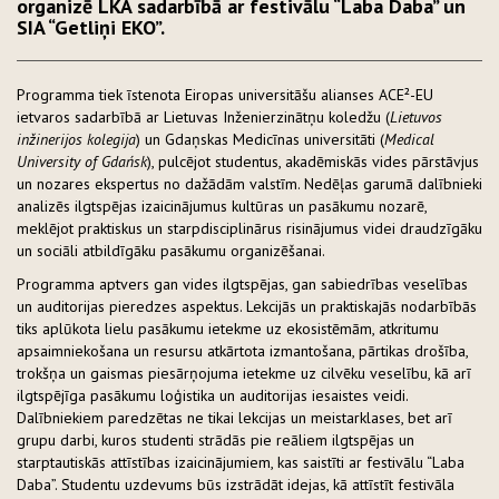
organizē LKA sadarbībā ar festivālu “Laba Daba” un
SIA “Getliņi EKO”.
Programma tiek īstenota Eiropas universitāšu alianses ACE²-EU
ietvaros sadarbībā ar Lietuvas Inženierzinātņu koledžu (
Lietuvos
inžinerijos kolegija
) un Gdaņskas Medicīnas universitāti (
Medical
University of Gdańsk
), pulcējot studentus, akadēmiskās vides pārstāvjus
un nozares ekspertus no dažādām valstīm. Nedēļas garumā dalībnieki
analizēs ilgtspējas izaicinājumus kultūras un pasākumu nozarē,
meklējot praktiskus un starpdisciplinārus risinājumus videi draudzīgāku
un sociāli atbildīgāku pasākumu organizēšanai.
Programma aptvers gan vides ilgtspējas, gan sabiedrības veselības
un auditorijas pieredzes aspektus. Lekcijās un praktiskajās nodarbībās
tiks aplūkota lielu pasākumu ietekme uz ekosistēmām, atkritumu
apsaimniekošana un resursu atkārtota izmantošana, pārtikas drošība,
trokšņa un gaismas piesārņojuma ietekme uz cilvēku veselību, kā arī
ilgtspējīga pasākumu loģistika un auditorijas iesaistes veidi.
Dalībniekiem paredzētas ne tikai lekcijas un meistarklases, bet arī
grupu darbi, kuros studenti strādās pie reāliem ilgtspējas un
starptautiskās attīstības izaicinājumiem, kas saistīti ar festivālu “Laba
Daba”. Studentu uzdevums būs izstrādāt idejas, kā attīstīt festivāla