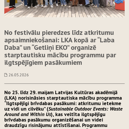
No festivālu pieredzes līdz atkritumu
apsaimniekošanai: LKA kopā ar “Laba
Daba” un “Getliņi EKO” organizē
starptautisku mācību programmu par
ilgtspējīgiem pasākumiem
26.05.2026
No 25. līdz 29. maijam Latvijas Kultūras akadēmijā
(LKA) norisināsies starptautiska mācību programma
“Ilgtspējīgi brīvdabas pasākumi: atkritumu ietekme
uz vidi un cilvēku” (
Sustainable Outdoor Events: Waste
Around and Within Us
), kas veltīta ilgtspējīgu
brīvdabas pasākumu organizēšanai un videi
draudzīgu risinājumu attīstīšanai. Programmu