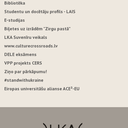
Bibliotēka
Studentu un docētāju profils - LAIS
E-studijas
Biļetes uz izrādēm "Zirgu pastā"
LKA Suvenīru veikals
www.culturecrossroads.lv
DELE eksāmens
VPP projekts CERS
Ziņo par pārkāpumu!
#standwithukraine
Eiropas universitāšu alianse ACE²-EU