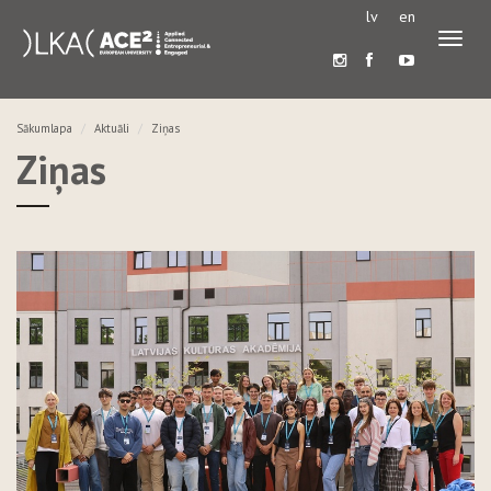
lv
en
Pārslē
navigā
Sākumlapa
Aktuāli
Ziņas
Ziņas