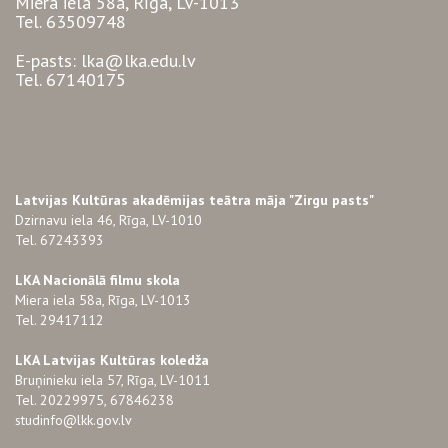
Miera iela 58a, Rīga, LV-1013
Tel. 63509748
E-pasts: lka@lka.edu.lv
Tel. 67140175
Latvijas Kultūras akadēmijas teātra māja "Zirgu pasts"
Dzirnavu iela 46, Rīga, LV-1010
Tel. 67243393
LKA Nacionālā filmu skola
Miera iela 58a, Rīga, LV-1013
Tel. 29417112
LKA Latvijas Kultūras koledža
Bruņinieku iela 57, Rīga, LV-1011
Tel. 20229975, 67846238
studinfo@lkk.gov.lv