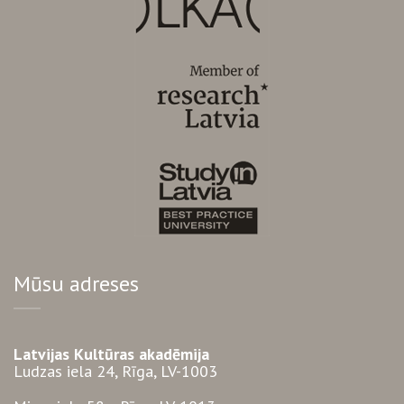
Mūsu adreses
Latvijas Kultūras akadēmija
Ludzas iela 24, Rīga, LV-1003